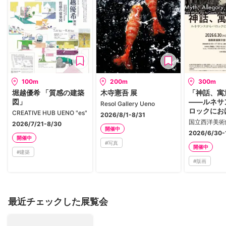
100m
200m
300m
堀越優希 「質感の建築
木寺憲吾 展
「神話、寓
図」
——ルネサ
Resol Gallery Ueno
ロックにお
CREATIVE HUB UENO "es"
2026/8/1-8/31
ア宮廷と版
国立西洋美術
2026/7/21-8/30
開催中
2026/6/30-
開催中
#
写真
開催中
#
建築
#
版画
最近チェックした展覧会