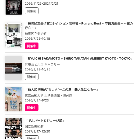
2026/11/25-2027/2/21
開催前
「練馬区立美術館コレクション 若林奮－Run and Rest－ 寺田真由美－不在の
存在－」
練馬区立美術館
2026/7/25-10/18
開催中
「RYUICHI SAKAMOTO + SHIRO TAKATANI AMBIENT KYOTO - TOKYO」
麻布台ヒルズ ギャラリー
2026/8/28-10/25
開催前
「藝大式 美術の“ミカタ”―この夏、藝大生になる―」
東京藝術大学 大学美術館・陳列館
2026/7/24-9/23
開催中
「ギルバート＆ジョージ展」
国立新美術館
2027/9/17-12/20
開催前