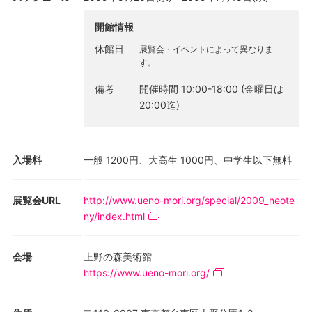
よる絵画、立体、映像、インスタレーションなど約80点の作品を
ご紹介します。
開館情報
休館日
展覧会・イベントによって異なりま
個人コレクターだからこそ築き得た、時代とアーティストの感性
す。
を鋭く切り取る高橋コレクションをまとめて紹介する初の展覧会
です。鑑賞者の方々に、現代美術を観る楽しさ、作品について考
備考
開催時間 10:00-18:00 (金曜日は
える愉しみを、ともに発見していただきたいと思います。
20:00迄)
入場料
一般 1200円、大高生 1000円、中学生以下無料
展覧会URL
http://www.ueno-mori.org/special/2009_neote
ny/index.html
会場
上野の森美術館
https://www.ueno-mori.org/