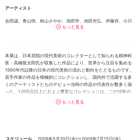
アーティスト
会田誠、青山悟、秋山さやか、池田学、池田光弘、伊藤存、小川
もっと見る
信治、小沢剛、小谷元彦、加藤泉、加藤美佳、工藤麻紀子、鴻池
朋子、小林孝亘、佐伯洋江、さわひらき、須田悦弘、高嶺格、束
芋、千葉正也、照屋勇賢、天明屋尚、できやよい、奈良美智、名
和晃平、西尾康之、町田久美、Mr.、三宅信太郎、村上隆、村瀬恭
本展は、日本屈指の現代美術のコレクターとして知られる精神科
子、村山留里子、山口晃
医・高橋龍太郎氏が収集した作品により、世界から注目を集める
1990年代以降の日本の現代美術の流れと動向をたどるものです。
若手作家の作品を積極的にコレクションし、国内外で活躍する多
くのアーティストたちのデビュー当時の作品や代表作が数多く揃
った、1,000点以上におよぶ豊富なコレクションは、この10年の
日本のアートシーンを語るうえで欠かせないものです。
もっと見る
現代用語のひとつとして取り上げられるようになった
「neoteny（幼形成熟の意）」をキーワードに、高橋コレクショ
ンから33人の作家の作品を選び、本展を構成しました。奈良美
智、村上隆など国際的に活躍する作家から若手まで多彩な作家に
スケジュール
2009年5月20日(水)〜2009年7月15日(水)