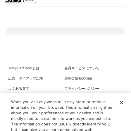
Tokyo Art Beatとは
会員サービスについて
広告・タイアップ記事
展覧会情報の掲載
よくある質問
プライバシーポリシー
利用規約
クッキーの詳細
When you visit any website, it may store or retrieve
information on your browser. This information might be
about you, your preferences or your device and is
mostly used to make the site work as you expect it to.
All content on this site is © its respective owner(s). Tokyo Art Beat (2004-
The information does not usually directly identify you,
2026).
but it can give you a more personalized web