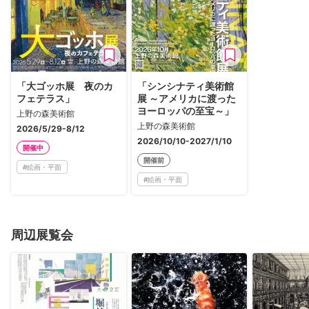
「大ゴッホ展 夜のカ
「シンシナティ美術館
フェテラス」
展 ～アメリカに渡った
ヨーロッパの至宝～」
上野の森美術館
上野の森美術館
2026/5/29-8/12
2026/10/10-2027/1/10
開催中
開催前
#
絵画・平面
#
絵画・平面
周辺展覧会