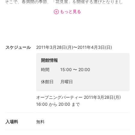
そこで、春満開の季節、「花見展」を開催する運びとなりまし
た。おりから、この時節は美術シーズン到来ということで、都内
もっと見る
各所でアートフェアなどの催しが百花繚乱となります。花を愛で
ながら桜にちなんだアート作品を鑑賞いたしましょう。
[画像：撫子凛, 弦楽器十二乙女シリーズ「伍號 枝垂櫻」, 2011,
和紙にデジタルプリント, 42×29.7cm]
スケジュール
2011年3月28日(月)〜2011年4月3日(日)
開館情報
時間
15:00
〜
20:00
休館日
月曜日
オープニングパーティー 2011年3月28日(月)
16:00 から 20:00 まで
入場料
無料