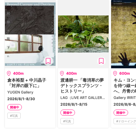
400m
400m
600m
倉本裕梨 + 中川晶子
渡邊耕一 「毒消草の夢
キム・ヨン
「対岸の眼下に」
デトックスプランツ・
を待つ線ー
ヒストリー」
へ、丹青の
YUGEN Gallery
LAG（LIVE ART GALLERY）
2026/8/1-8/30
2026/8/1-8/15
2026/8/6-8
開催中
開催中
開催中
#
写真
#
写真
#
ドローイン