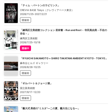
「ティム・バートンのラビリンス」
CREVIA BASE Tokyo（クレヴィアベース東京）
2026/11/25-2027/2/21
開催前
「練馬区立美術館コレクション 若林奮－Run and Rest－ 寺田真由美－不在の
存在－」
練馬区立美術館
2026/7/25-10/18
開催中
「RYUICHI SAKAMOTO + SHIRO TAKATANI AMBIENT KYOTO - TOKYO」
麻布台ヒルズ ギャラリー
2026/8/28-10/25
開催前
「ギルバート＆ジョージ展」
国立新美術館
2027/9/17-12/20
開催前
「藝大式 美術の“ミカタ”―この夏、藝大生になる―」