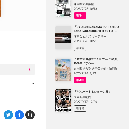
－不在の存在－」
練馬区立美術館
2026/7/25-10/18
開催中
「RYUICHI SAKAMOTO + SHIRO
TAKATANI AMBIENT KYOTO -
TOKYO」
麻布台ヒルズ ギャラリー
2026/8/28-10/25
開催前
「藝大式 美術の“ミカタ”―この夏、
藝大生になる―」
東京藝術大学 大学美術館・陳列館
0
2026/7/24-9/23
開催中
「ギルバート＆ジョージ展」
国立新美術館
2027/9/17-12/20
開催前