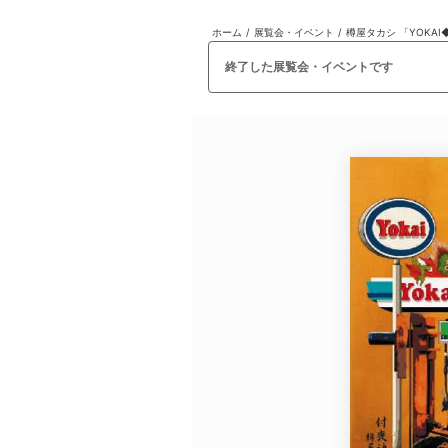
ホーム
/
展覧会・イベント
/
樽屋タカシ 「YOKA
日本
English
語
En
Ja
ログイン
終了した展覧会・イベントです
戻る
ホーム
ログイン
Instagram
X
YouTube
Facebook
LINE
メールマガジン
Tokyo Art Beatとは
会員サービスについて