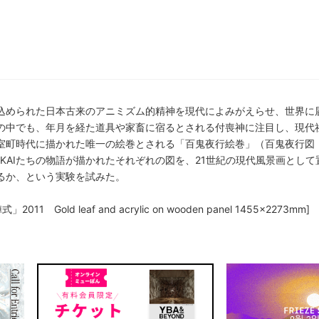
こに込められた日本古来のアニミズム的精神を現代によみがえらせ、世界に
AIの中でも、年月を経た道具や家畜に宿るとされる付喪神に注目し、現代
室町時代に描かれた唯一の絵巻とされる「百鬼夜行絵巻」（百鬼夜行図
KAIたちの物語が描かれたそれぞれの図を、21世紀の現代風景画とし
るか、という実験を試みた。
Gold leaf and acrylic on wooden panel 1455x2273mm]