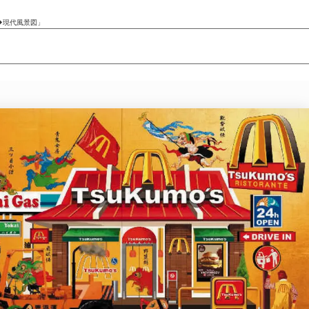
I◆現代風景図」
ニュース/記事
展覧会