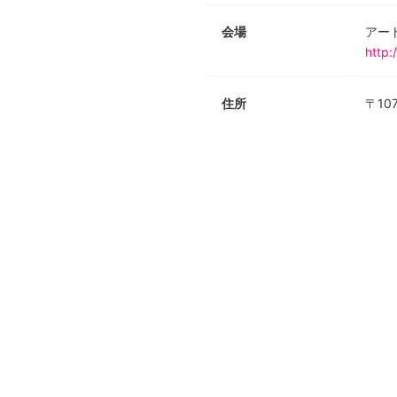
会場
アー
http:
住所
〒10