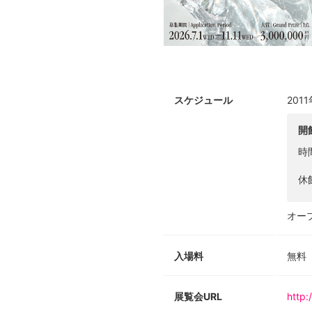
スケジュール
201
開
時
休
オープ
入場料
無料
展覧会URL
http: