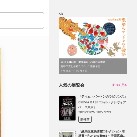
AD
マップ
チケット割引
人気の展覧会
すべて見る
「ティム・バートンのラビリンス」
CREVIA BASE Tokyo（クレヴィア
ベース東京）
2026/11/25-2027/2/21
開催前
「練馬区立美術館コレクション 若
林奮－Run and Rest－ 寺田真由美