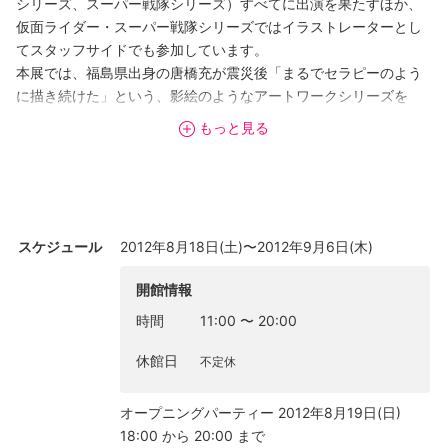
シリーズ、スーパー戦隊シリーズ）すべてに出演を果たすほか、
仮面ライダー・スーパー戦隊シリーズではイラストレーターとし
てスタッフサイドでも参加しています。
本展では、福島県出身の唐橋充が震災後「まるでセラピーのよう
に描き続けた」という、影絵のようなアートワークシリーズを
「モノ・クロウ」と総称し、そのシリーズのシルクスクリーンを
もっと見る
最新作も含め多数展示、販売します。そのほかピンバッヂやポス
トカード、過去作品の画集も展開予定。
【トークショー（アーティスト・トーク）】
2012年8月23日（木） 18:00～（約90分）
ゲスト：ちょび（DIV） （ミュージシャン）
スケジュール
2012年8月18日(土)〜2012年9月6日(木)
2012年8月26日（日） 14:00～（約90分）
ゲスト：和島香太郎（映画監督） ／田邉幸太郎（映画『小さなユ
開館情報
リと』プロデューサー）
時間
11:00
〜
20:00
2012年8月31日（金） 18:00～（約90分）
ゲスト：及川奈央（女優）
休館日
不定休
オープニングパーティー 2012年8月19日(日)
18:00 から 20:00 まで