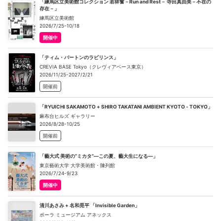
「練馬区立美術館コレクション 若林奮－Run and Rest－ 寺田真由美－不在の
存在－」
練馬区立美術館
2026/7/25-10/18
開催中
「ティム・バートンのラビリンス」
CREVIA BASE Tokyo（クレヴィアベース東京）
2026/11/25-2027/2/21
開催前
「RYUICHI SAKAMOTO + SHIRO TAKATANI AMBIENT KYOTO - TOKYO」
麻布台ヒルズ ギャラリー
2026/8/28-10/25
開催前
「藝大式 美術の“ミカタ”―この夏、藝大生になる―」
東京藝術大学 大学美術館・陳列館
2026/7/24-9/23
開催中
清川あさみ + 名和晃平 「Invisible Garden」
ポーラ ミュージアム アネックス