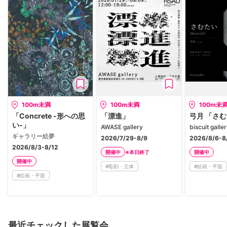
100m未満
100m未満
100m未
「Concrete -形への思
「漂進」
弓月 「さ
い-」
AWASE gallery
biscuit galle
ギャラリー絵夢
2026/7/29-8/9
2026/8/6-8
2026/8/3-8/12
※本日終了
開催中
開催中
開催中
#
彫刻・立体
#
絵画・平面
#
絵画・平面
最近チェックした展覧会