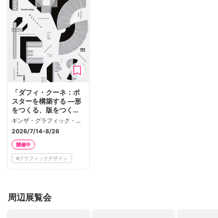
「ダフィ・クーネ：ポ
スターを構築する ―形
をつくる、版をつく
る、表現をつくる―」
ギンザ・グラフィック・ギャラリー
2026/7/14-8/26
開催中
#
グラフィックデザイン
周辺展覧会