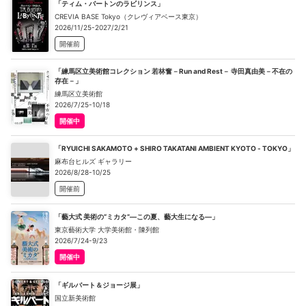
「ティム・バートンのラビリンス」
CREVIA BASE Tokyo（クレヴィアベース東京）
2026/11/25-2027/2/21
開催前
「練馬区立美術館コレクション 若林奮－Run and Rest－ 寺田真由美－不在の
存在－」
練馬区立美術館
2026/7/25-10/18
開催中
「RYUICHI SAKAMOTO + SHIRO TAKATANI AMBIENT KYOTO - TOKYO」
麻布台ヒルズ ギャラリー
2026/8/28-10/25
開催前
「藝大式 美術の“ミカタ”―この夏、藝大生になる―」
東京藝術大学 大学美術館・陳列館
2026/7/24-9/23
開催中
「ギルバート＆ジョージ展」
国立新美術館