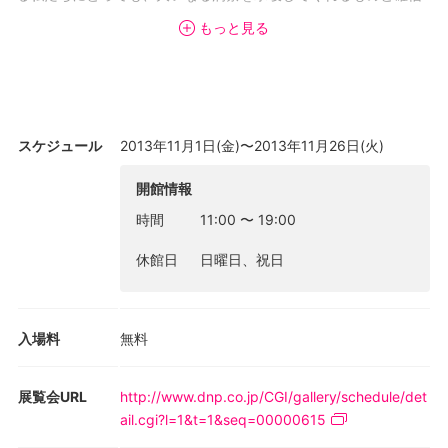
しています。
もっと見る
[関連イベント]
ギャラリートーク
日時: 11月14日(木) 18:30〜20:00
出演: マルチン F・ル クールトル（ポスターコレクター）、山本太
スケジュール
2013年11月1日(金)〜2013年11月26日(火)
郎（アドビシステムズ）
会場: DNP銀座ビル3F
開館情報
料金: 無料(要予約)
時間
11:00
〜
19:00
定員: 70名
※参加申込予約は11月初旬より本サイト上にて開始します。
休館日
日曜日、祝日
入場料
無料
展覧会URL
http://www.dnp.co.jp/CGI/gallery/schedule/det
ail.cgi?l=1&t=1&seq=00000615