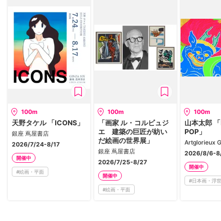
100m
100m
100m
天野タケル 「ICONS」
「画家 ル・コルビュジ
山本太郎 「N
エ 建築の巨匠が紡い
POP」
銀座 蔦屋書店
だ絵画の世界展」
2026/7/24-8/17
銀座 蔦屋書店
2026/8/6-8
開催中
2026/7/25-8/27
開催中
#
絵画・平面
開催中
#
日本画・浮
#
絵画・平面