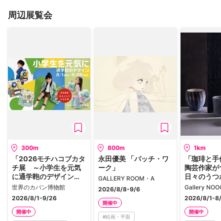
周辺展覧会
300m
800m
1km
「2026モチハコブカタ
永田優美 「パッチ・ワ
「珈琲と手仕
チ展 ～小学生を元気
ーク」
陶芸作家が
に通学鞄のデザイン
日々のうつ
GALLERY ROOM・A
～」
世界のカバン博物館
2026/8/8-9/6
2026/8/1-9/26
2026/8/1-8
開催中
開催中
開催中
#
絵画・平面