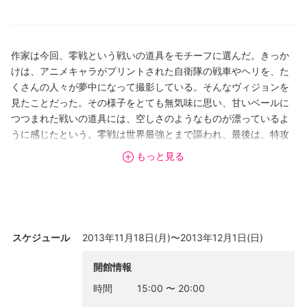
作家は今回、零戦という戦いの道具をモチーフに選んだ。きっか
けは、アニメキャラがプリントされた自衛隊の戦車やヘリを、た
くさんの人々が夢中になって撮影している。そんなヴィジョンを
見たことだった。その様子をとても無気味に思い、甘いベールに
つつまれた戦いの道具には、空しさのようなものが漂っているよ
うに感じたという。零戦は世界最強とまで謳われ、最後は、特攻
機として散っていった、儚くて、脆い存在。そんなイメージが、
もっと見る
空しさや、死、儚い時間などといった、ヴァニタス画のアレゴリ
ーに通ずるようにも思うという。零戦という最も「死」のイメー
ジが強い戦いの道具を甘いベールで包むことにより現代のヴァニ
タス（虚無感）を表すことができないかと作者は考えた。
スケジュール
2013年11月18日(月)〜2013年12月1日(日)
[画像: 戸泉恵徳 「フライングゴッド」 （2013）キャンバスにア
クリル h97 × w162mm]
開館情報
時間
15:00
〜
20:00