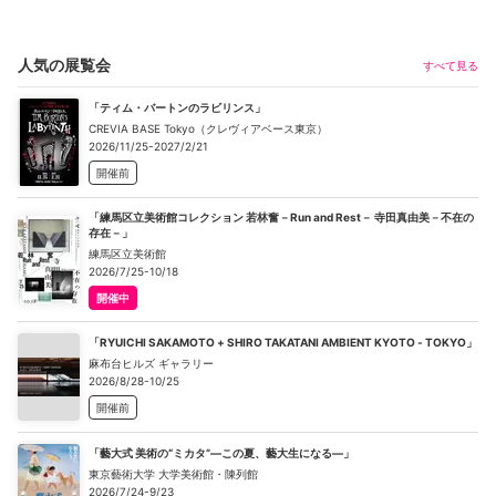
人気の展覧会
すべて見る
「ティム・バートンのラビリンス」
CREVIA BASE Tokyo（クレヴィアベース東京）
2026/11/25-2027/2/21
開催前
「練馬区立美術館コレクション 若林奮－Run and Rest－ 寺田真由美－不在の
存在－」
練馬区立美術館
2026/7/25-10/18
開催中
「RYUICHI SAKAMOTO + SHIRO TAKATANI AMBIENT KYOTO - TOKYO」
麻布台ヒルズ ギャラリー
2026/8/28-10/25
開催前
「藝大式 美術の“ミカタ”―この夏、藝大生になる―」
東京藝術大学 大学美術館・陳列館
2026/7/24-9/23