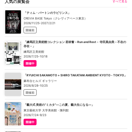
人気の展覧会
すべて見る
「ティム・バートンのラビリンス」
CREVIA BASE Tokyo（クレヴィアベース東京）
2026/11/25-2027/2/21
開催前
「練馬区立美術館コレクション 若林奮－Run and Rest－ 寺田真由美－不在の
存在－」
練馬区立美術館
2026/7/25-10/18
開催中
「RYUICHI SAKAMOTO + SHIRO TAKATANI AMBIENT KYOTO - TOKYO」
麻布台ヒルズ ギャラリー
2026/8/28-10/25
開催前
「藝大式 美術の“ミカタ”―この夏、藝大生になる―」
東京藝術大学 大学美術館・陳列館
2026/7/24-9/23
開催中