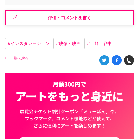
評価・コメントを書く
#
インスタレーション
#
映像・映画
#
上野、谷中
一覧へ戻る