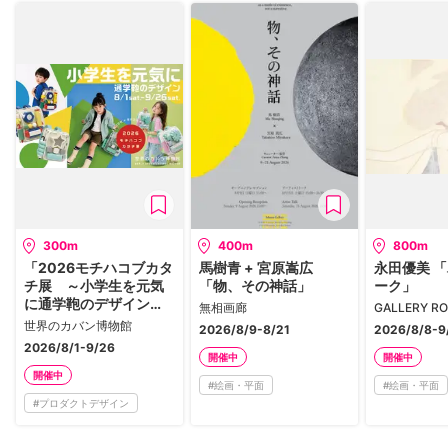
300m
400m
800m
「2026モチハコブカタ
馬樹青 + 宮原嵩広
永田優美 
チ展 ～小学生を元気
「物、その神話」
ーク」
に通学鞄のデザイン
無相画廊
GALLERY R
～」
世界のカバン博物館
2026/8/9-8/21
2026/8/8-9
2026/8/1-9/26
開催中
開催中
開催中
#
絵画・平面
#
絵画・平面
#
プロダクトデザイン