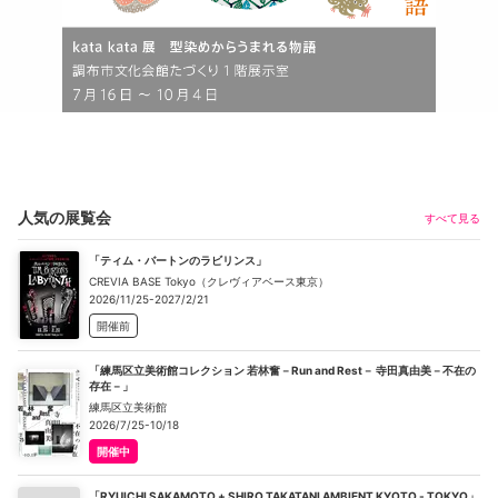
人気の展覧会
すべて見る
「ティム・バートンのラビリンス」
CREVIA BASE Tokyo（クレヴィアベース東京）
2026/11/25-2027/2/21
開催前
「練馬区立美術館コレクション 若林奮－Run and Rest－ 寺田真由美－不在の
存在－」
練馬区立美術館
2026/7/25-10/18
開催中
「RYUICHI SAKAMOTO + SHIRO TAKATANI AMBIENT KYOTO - TOKYO」