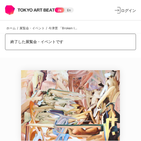
ログイン
Ja
En
ホーム
/
展覧会・イベント
/
今津景 「Broken Image」
終了した展覧会・イベントです