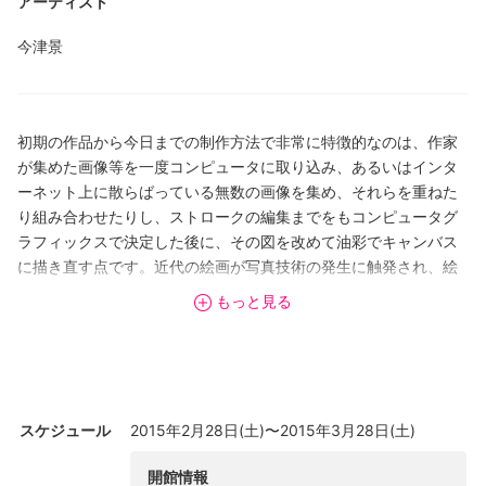
アーティスト
今津景
初期の作品から今日までの制作方法で非常に特徴的なのは、作家
が集めた画像等を一度コンピュータに取り込み、あるいはインタ
ーネット上に散らばっている無数の画像を集め、それらを重ねた
り組み合わせたりし、ストロークの編集までをもコンピュータグ
ラフィックスで決定した後に、その図を改めて油彩でキャンバス
に描き直す点です。近代の絵画が写真技術の発生に触発され、絵
画を解体し、印象主義やキュビズムなどの全く新しい視線を獲得
もっと見る
したように、今津の絵画はCGと出会い、「絵画」を解体し、むし
ろモチーフの「存在」を立ち上がらせているように見えます。時
間軸、歴史などが解体、再構築され、混ぜ合わせるように画面に
留められた像からは、一種謎解きのような面白さと、透明、不透
明の絵具の重なりによって生まれる肌の質感のような生々しさが
スケジュール
2015年2月28日(土)〜2015年3月28日(土)
感じられ「離れて持つ」—眼で触る—面白さがあります。このよ
うに、今回の展覧会ではイコノクラスムの中で存在の強固さを際
開館情報