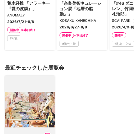
荒木経惟 「アラーキー
「奈良美智キュレーシ
「#46 ダ
『愛の皮膜』」
ョン展『地層の胎
レン、竹岡
動』」
礼治郎」
ANOMALY
KOSAKU KANECHIKA
2026/7/21-8/8
2026/6/27-8/8
2026/4/9
※本日終了
開催中
※本日終了
開催中
開催中
#
写真
#
陶芸・漆
#
彫刻・立体
最近チェックした展覧会