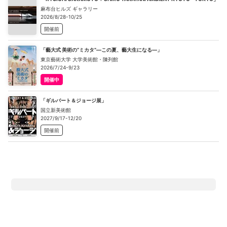
麻布台ヒルズ ギャラリー
2026/8/28-10/25
開催前
「藝大式 美術の“ミカタ”―この夏、藝大生になる―」
東京藝術大学 大学美術館・陳列館
2026/7/24-9/23
開催中
「ギルバート＆ジョージ展」
国立新美術館
2027/9/17-12/20
開催前