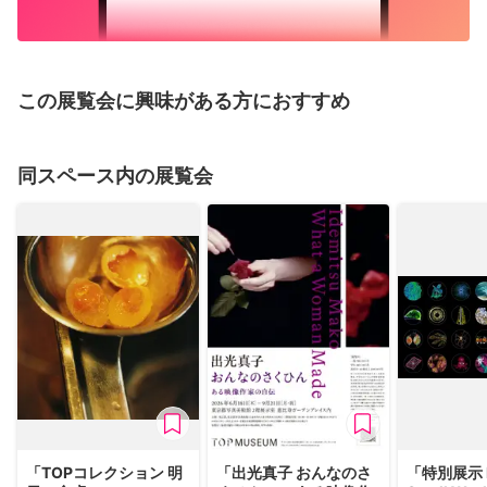
この展覧会に興味がある方におすすめ
同スペース内の展覧会
「TOPコレクション 明
「出光真子 おんなのさ
「特別展示 N