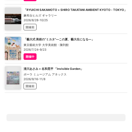
「RYUICHI SAKAMOTO + SHIRO TAKATANI AMBIENT KYOTO - TOKYO」
麻布台ヒルズ ギャラリー
2026/8/28-10/25
開催前
「藝大式 美術の“ミカタ”―この夏、藝大生になる―」
東京藝術大学 大学美術館・陳列館
2026/7/24-9/23
開催中
清川あさみ + 名和晃平 「Invisible Garden」
ポーラ ミュージアム アネックス
2026/9/16-11/8
開催前