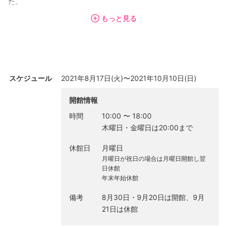
た。
もっと見る
山城が生み出す映像は、見る者の身体感覚に訴えかけるイメージ
の豊饒さと詩性、そして同時代を見つめる批評的な視点を絶妙な
バランスであわせ持つがゆえに、沖縄という特定の地域の問題に
留まらず、より広い文脈での読み込みや解釈に開かれています。
公立美術館初個展となる本展では、初公開となる山城の最新作
スケジュール
2021年8月17日(火)〜2021年10月10日(日)
を、収蔵作品を中心とした過去の代表作品と組み合わせて紹介し
ます。単に時系列に沿って作品の変遷をたどるのではなく、新旧
開館情報
の作品を有機的に配置することで、相互に共鳴する主題やモチー
時間
10:00
〜
18:00
フの連なりを、展示室内を回遊しながら巡る構成とします。
木曜日・金曜日は20:00まで
最新作のタイトルでもある「リフレーミング」とは、ものごとを
休館日
月曜日
見ている枠組みを変え、別の枠組みで見直すことを指しており、
月曜日が祝日の場合は月曜日開館し翌
写真・映像によって故郷沖縄の風景を新たな視点でとらえなおし
日休館
見つめていくという、山城作品に通底する姿勢を象徴します。本
年末年始休館
展は、国際的にもさらなる飛躍が期待される映像アーティスト・
備考
8月30日・9月20日は開館、9月
山城知佳子のミッドキャリア個展として、その作品世界を総覧す
21日は休館
るはじめての本格的な機会となります。