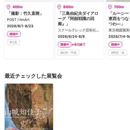
400m
600m
700m
「撮影：竹久直樹」
「三島由紀夫ダイアロ
「ルーシー
ーグ『阿頼耶識の回
東西をつな
POST / limArt
廊』」
つわ―」
2026/8/1-8/23
スクールデレック芸術社会学研究所
東京都庭園美
開催中
2026/6/24-8/9
2026/7/4-9
#
写真
※本日終了
開催中
開催中
#
絵画・平面
#
陶芸・漆
最近チェックした展覧会