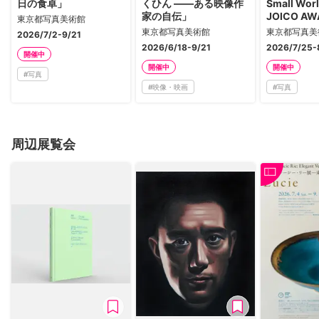
日の食卓」
くひん ――ある映像作
Small Worl
家の自伝」
JOICO A
東京都写真美術館
クロの世界
東京都写真美術館
東京都写真美
2026/7/2-9/21
ち）の未来
2026/6/18-9/21
2026/7/25-
す-』」
開催中
開催中
開催中
#
写真
#
映像・映画
#
写真
周辺展覧会