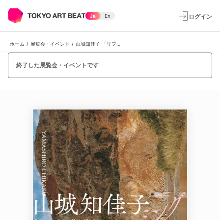
ログイン
Ja
En
ホーム
/
展覧会・イベント
/
山城知佳子 「リフレーミング」
終了した展覧会・イベントです