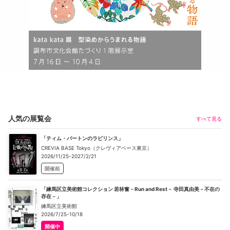
人気の展覧会
すべて見る
「ティム・バートンのラビリンス」
CREVIA BASE Tokyo（クレヴィアベース東京）
2026/11/25-2027/2/21
開催前
「練馬区立美術館コレクション 若林奮－Run and Rest－ 寺田真由美－不在の
存在－」
練馬区立美術館
2026/7/25-10/18
開催中