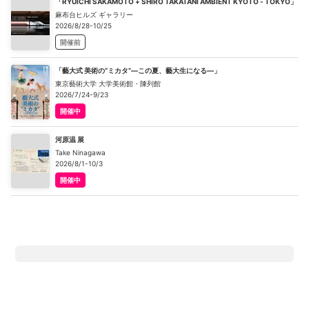
「RYUICHI SAKAMOTO + SHIRO TAKATANI AMBIENT KYOTO - TOKYO」
麻布台ヒルズ ギャラリー
2026/8/28-10/25
開催前
「藝大式 美術の“ミカタ”―この夏、藝大生になる―」
東京藝術大学 大学美術館・陳列館
2026/7/24-9/23
開催中
河原温 展
Take Ninagawa
2026/8/1-10/3
開催中