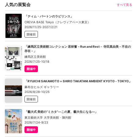
人気の展覧会
すべて見る
「ティム・バートンのラビリンス」
CREVIA BASE Tokyo（クレヴィアベース東京）
2026/11/25-2027/2/21
開催前
「練馬区立美術館コレクション 若林奮－Run and Rest－ 寺田真由美－不在の
存在－」
練馬区立美術館
2026/7/25-10/18
開催中
「RYUICHI SAKAMOTO + SHIRO TAKATANI AMBIENT KYOTO - TOKYO」
麻布台ヒルズ ギャラリー
2026/8/28-10/25
開催前
「藝大式 美術の“ミカタ”―この夏、藝大生になる―」
東京藝術大学 大学美術館・陳列館
2026/7/24-9/23
開催中