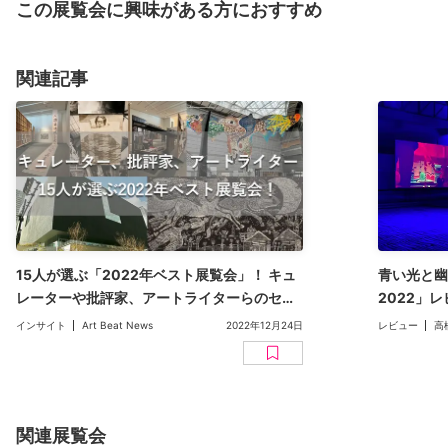
この展覧会に興味がある方におすすめ
関連記事
15人が選ぶ「2022年ベスト展覧会」！ キュ
青い光と幽
レーターや批評家、アートライターらのセレ
2022」
クトをコメントとともに振り返る
インサイト
Art Beat News
2022年12月24日
レビュー
高
関連展覧会