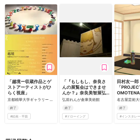
「越境ー収蔵作品とゲ
「『もしもし、奈良さ
田村友一郎
ストアーティストがひ
んの展覧会はできませ
「PROJECT
らく視座」
んか？』奈良美智展弘
OMOTENA
前 2002-2006 ドキュ
KOKORO」
京都精華大学ギャラリー Terra-S
弘前れんが倉庫美術館
メント展」
終了
終了
終了
#
絵画・平面
#
ドローイング
#
インスタレ