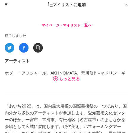
マイリストに追加
マイページ・マイリスト一覧へ
終了しました
アーティスト
ホダー・アフシャール、AKI INOMATA、荒川修作+マドリン・ギ
もっと見る
ンズ、マルセル・ブロータース、ジョン・ケージ、曹斐、ケイ
ト・クーパー、遠藤薫、潘逸舟、服部文祥+石川竜一、石黒健一、
河原温、近藤亜樹、黒田大スケ、眞島竜男、ミルク倉庫+ココナッ
ツ、バリー・マッギー、百瀬文、奈良美智、尾花賢一、ガブリエ
「あいち2022」は、国内最大規模の国際芸術祭の一つであり、国
ル・オロスコ、カズ・オオシロ、スティーヴ・ライヒ、笹本晃、
内外から多数のアーティストが参加します。愛知芸術文化センタ
塩見允枝子、塩田千春、田村友一郎、渡辺篤（アイムヒア プロジ
ーのほか、一宮市、常滑市、有松地区（名古屋市）のまちなかを
ェクト）、アピチャッポン・ウィーラセタクン
他
会場として広域に展開します。現代美術、パフォーミングアー