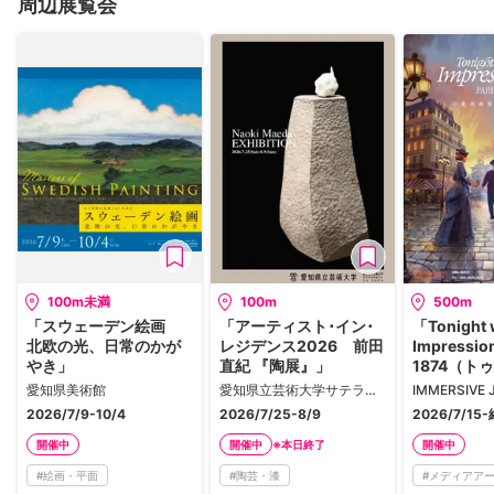
周辺展覧会
100m未満
100m
500m
「スウェーデン絵画
「アーティスト･イン･
「Tonight w
北欧の光、日常のかが
レジデンス2026 前田
Impression
やき」
直紀 『陶展』」
1874（ト
ズ ザ イン
愛知県美術館
愛知県立芸術大学サテライトギャラリーSA・KURA
スツ パリ 
2026/7/9-10/4
2026/7/25-8/9
2026/7/1
派画家と過
※本日終了
開催中
開催中
開催中
#
絵画・平面
#
陶芸・漆
#
メディアア