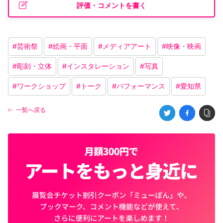
評価・コメントを書く
#
芸術祭
#
絵画・平面
#
メディアアート
#
映像・映画
#
彫刻・立体
#
インスタレーション
#
写真
#
ワークショップ
#
トーク
#
パフォーマンス
#
愛知県
一覧へ戻る