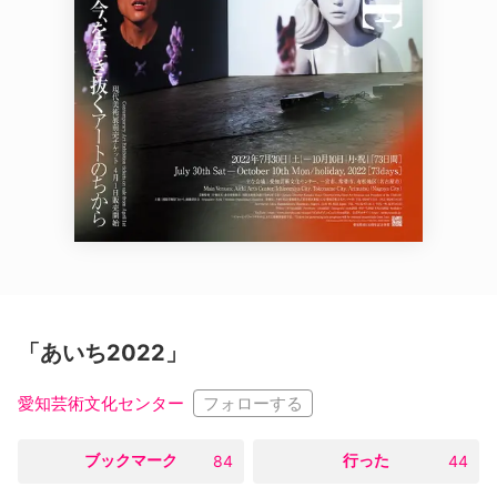
「あいち2022」
フォローする
愛知芸術文化センター
○
ブックマーク
○
行った
84
44