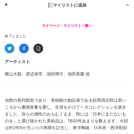
マイリストに追加
マイページ・マイリスト一覧へ
終了しました
アーティスト
横山大観、渡辺省亭、池田輝方、池田蕉園
他
当館の初代館長であり、美術館の創設者である松岡清次郎は若い
ころから書画骨董を愛し、生涯をかけて一大コレクションを築き
ました。自らの感性のおもむくまま、時には「日本にまだないも
のを」と選び抜かれた美術品は、1800件あまりを数えます。今回
は約2年8か月ぶりの再開を記念し、東洋陶磁・日本画・西洋彫刻