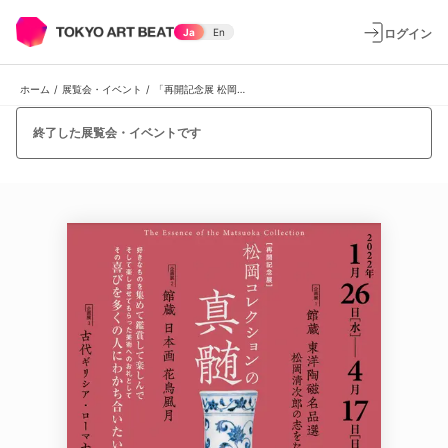
ログイン
Ja
En
ホーム
/
展覧会・イベント
/
「再開記念展 松岡コレクションの真髄」
終了した展覧会・イベントです