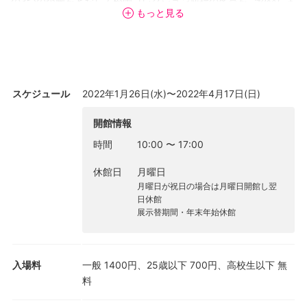
の3つの企画をとおして松岡コレクション屈指の名品をご紹介しま
もっと見る
す。古代ギリシア・ローマの彫像から昭和の絵画作品まで、時を
超え、洋の東西を越えた清次郎の美の世界をお愉しみください。
スケジュール
2022年1月26日(水)〜2022年4月17日(日)
開館情報
時間
10:00
〜
17:00
休館日
月曜日
月曜日が祝日の場合は月曜日開館し翌
日休館
展示替期間・年末年始休館
入場料
一般 1400円、25歳以下 700円、高校生以下 無
料