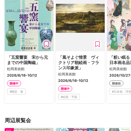
「五窯響宴 宋から元
「風そよぐ情景 ヴィ
「粧い眠る
までの中国陶磁」
クトリア朝絵画・フラ
日本画名品
ンス印象派」
松岡美術館
松岡美術館
松岡美術館
2026/6/16-10/12
2026/10/27
2026/6/16-10/12
開催中
開催前
開催中
#
陶芸・漆
#
日本画・浮
#
絵画・平面
周辺展覧会