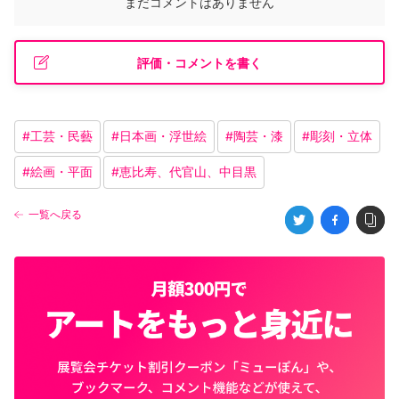
まだコメントはありません
評価・コメントを書く
#
工芸・民藝
#
日本画・浮世絵
#
陶芸・漆
#
彫刻・立体
#
絵画・平面
#
恵比寿、代官山、中目黒
一覧へ戻る