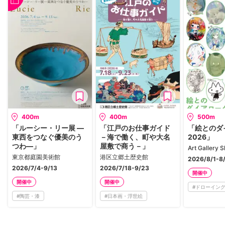
400m
400m
500m
「ルーシー・リー展 ―
「江戸のお仕事ガイド
「絵とのダ
東西をつなぐ優美のう
－海で働く、町や大名
2026」
つわ―」
屋敷で商う－」
Art Gallery 
東京都庭園美術館
港区立郷土歴史館
2026/8/1-8
2026/7/4-9/13
2026/7/18-9/23
開催中
開催中
開催中
#
ドローイン
#
陶芸・漆
#
日本画・浮世絵