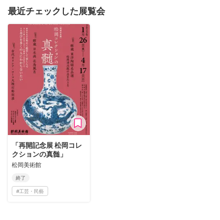
最近チェックした展覧会
「再開記念展 松岡コレ
クションの真髄」
松岡美術館
終了
#
工芸・民藝