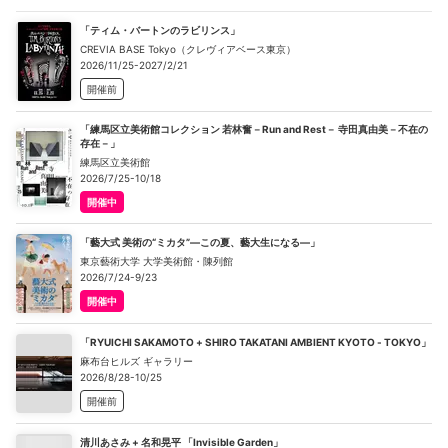
「ティム・バートンのラビリンス」
CREVIA BASE Tokyo（クレヴィアベース東京）
2026/11/25-2027/2/21
開催前
「練馬区立美術館コレクション 若林奮－Run and Rest－ 寺田真由美－不在の
存在－」
練馬区立美術館
2026/7/25-10/18
開催中
「藝大式 美術の“ミカタ”―この夏、藝大生になる―」
東京藝術大学 大学美術館・陳列館
2026/7/24-9/23
開催中
「RYUICHI SAKAMOTO + SHIRO TAKATANI AMBIENT KYOTO - TOKYO」
麻布台ヒルズ ギャラリー
2026/8/28-10/25
開催前
清川あさみ + 名和晃平 「Invisible Garden」