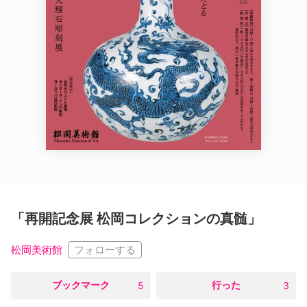
「再開記念展 松岡コレクションの真髄」
フォローする
松岡美術館
○
ブックマーク
○
行った
5
3