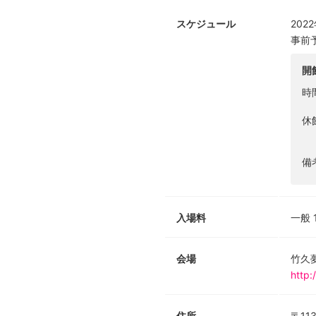
スケジュール
202
事前
開
時
休
備
入場料
一般 
会場
竹久
http:
住所
〒11