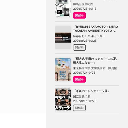
－不在の存在－」
練馬区立美術館
2026/7/25-10/18
開催中
「RYUICHI SAKAMOTO + SHIRO
TAKATANI AMBIENT KYOTO -
TOKYO」
麻布台ヒルズ ギャラリー
2026/8/28-10/25
開催前
「藝大式 美術の“ミカタ”―この夏、
藝大生になる―」
東京藝術大学 大学美術館・陳列館
2026/7/24-9/23
開催中
「ギルバート＆ジョージ展」
国立新美術館
2027/9/17-12/20
開催前