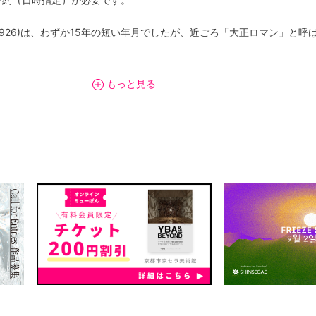
2-1926)は、わずか15年の短い年月でしたが、近ごろ「大正ロマン」と
画家・竹久夢二の芸術と自由恋愛をクローズアップしながら、同時期に
もっと見る
ます。加えてこの時代を過ごした年若い女性である女学生・令嬢・モダ
ルや流行風俗も振り返ります。レトロでノスタルジックな趣に留まらず
ご堪能ください。