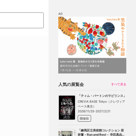
AD
マップ
チケット割引
人気の展覧会
すべて見る
「ティム・バートンのラビリンス」
CREVIA BASE Tokyo（クレヴィア
ベース東京）
2026/11/25-2027/2/21
開催前
「練馬区立美術館コレクション 若
林奮－Run and Rest－ 寺田真由美