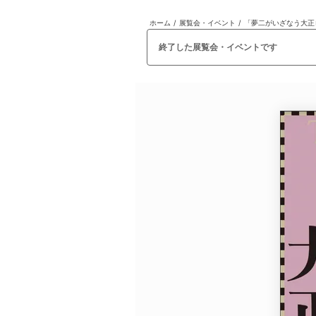
ホーム
/
展覧会・イベント
/
日本
English
語
En
Ja
ログイン
終了した展覧会・イベントです
戻る
ホーム
ログイン
Instagram
X
YouTube
Facebook
LINE
メールマガジン
Tokyo Art Beatとは
会員サービスについて