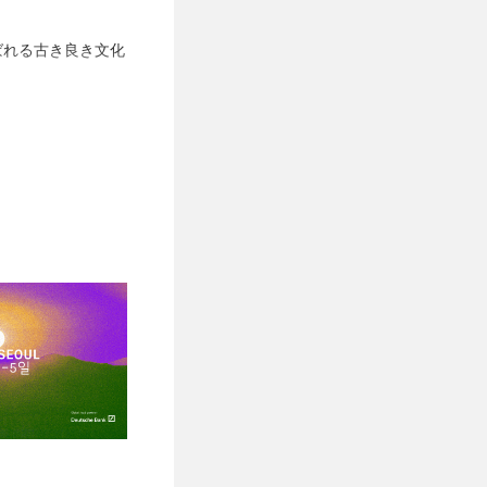
呼ばれる古き良き文化
花開いた抒情画、芸
ンガールにスポット
、現代にも通じる魅