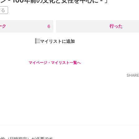
- 100年前の文化と女性を中心に - 」
する
ーク
○
行った
6
マイリストに追加
マイページ・マイリスト一覧へ
SHARE
予約（日時指定）が必要です。