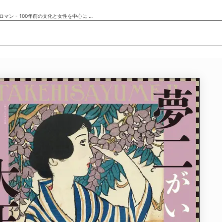
「夢二がいざなう大正ロマン - 100年前の文化と女性を中心に - 」
ニュース/記事
展覧会