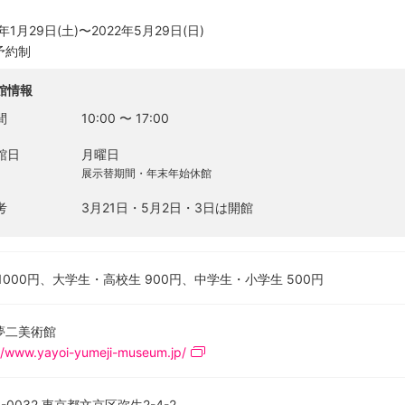
2年1月29日(土)〜2022年5月29日(日)
予約制
館情報
間
10:00
〜
17:00
館日
月曜日
展示替期間・年末年始休館
考
3月21日・5月2日・3日は開館
1000円、大学生・高校生 900円、中学生・小学生 500円
夢二美術館
//www.yayoi-yumeji-museum.jp/
3-0032 東京都文京区弥生2-4-2