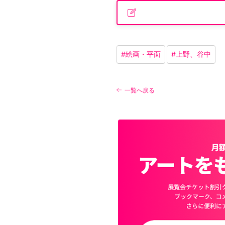
#
絵画・平面
#
上野、谷中
一覧へ戻る