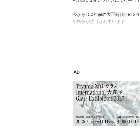
今から100年前の大正時代(191
や風俗が注目されています。
本展では、大正ロマンを象徴する
能、おしゃれ、文化生活を紹介し
を当て、彼女たちのライフスタイ
力に満ちた、大正ロマンの世界を
AD