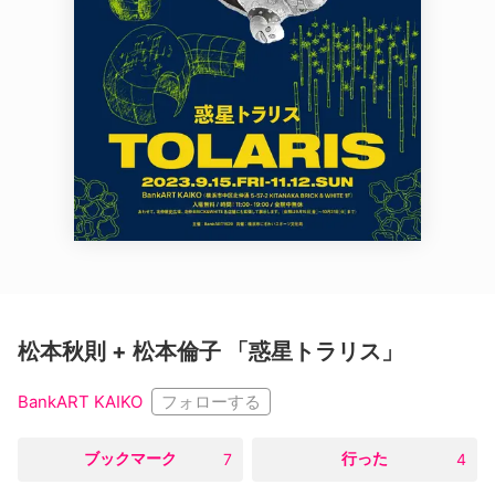
松本秋則 + 松本倫子 「惑星トラリス」
フォローする
BankART KAIKO
○
ブックマーク
○
行った
7
4