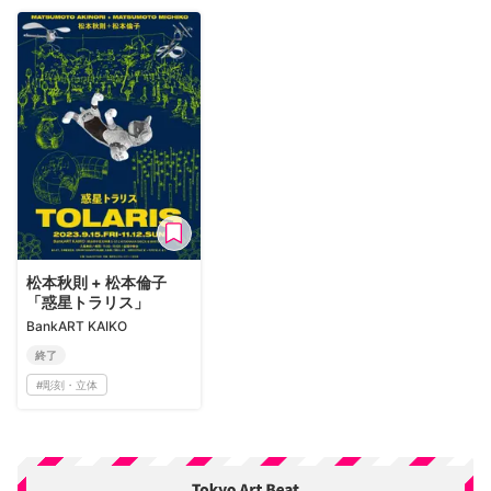
松本秋則 + 松本倫子
「惑星トラリス」
BankART KAIKO
終了
#
彫刻・立体