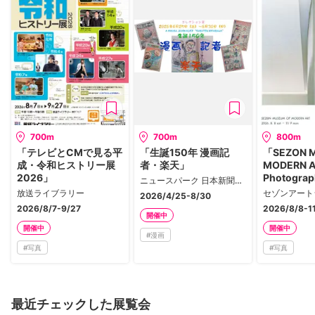
700m
700m
800m
「テレビとCMで見る平
「生誕150年 漫画記
「SEZON 
成・令和ヒストリー展
者・楽天」
MODERN
2026」
Photograp
ニュースパーク 日本新聞博物館
Mikiya Ta
放送ライブラリー
セゾンアート
2026/4/25-8/30
2026/8/7-9/27
2026/8/8-1
開催中
開催中
開催中
#
漫画
#
写真
#
写真
最近チェックした展覧会