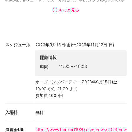
生態系の頂点に「トラリス」が君臨し、そのカラフルな色合いが
様々な生物に寄生しています。コミュニケーションは不思議な音
もっと見る
楽によって会話をしています。トラリスの住まいはキノコのよう
な形をしていて、ある小屋はオルゴールのシャワーが降っていま
す。また別の小屋は波の音に包まれています。砂浜にはカラフル
な流木が散在し、カラフルな葉っぱが群生しており、空には音楽
を奏でるオブジェやカラフルなアバターが群れを成しています。
スケジュール
2023年9月15日(金)〜2023年11月12日(日)
トラリスは惑星のあらゆる場所に生息しています。トラリスは変
幻自在で、時には猫の形をしたり植物になったり楽器になったり
開館情報
します。そして時に、屋外空間へも増殖して、思いがけないとこ
時間
11:00
〜
19:00
ろに出没したりします。
お客様は、自由に会場内外を移動して、自身の想像力で惑星トラ
リスを膨らませてください。
オープニングパーティー 2023年9月15日(金)
19:00 から 21:00 まで
参加費 1000円
入場料
無料
展覧会URL
https://www.bankart1929.com/news/2023/new