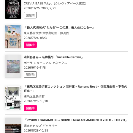
CREVIA BASE Tokyo（クレヴィアベース東京）
2026/11/25-2027/2/21
開催前
「藝大式 美術の“ミカタ”―この夏、藝大生になる―」
東京藝術大学 大学美術館・陳列館
2026/7/24-9/23
開催中
清川あさみ + 名和晃平 「Invisible Garden」
ポーラ ミュージアム アネックス
2026/9/16-11/8
開催前
「練馬区立美術館コレクション 若林奮－Run and Rest－ 寺田真由美－不在の
存在－」
練馬区立美術館
2026/7/25-10/18
開催中
「RYUICHI SAKAMOTO + SHIRO TAKATANI AMBIENT KYOTO - TOKYO」
麻布台ヒルズ ギャラリー
2026/8/28-10/25