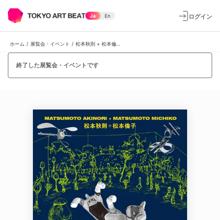
ログイン
Ja
En
ホーム
/
展覧会・イベント
/
松本秋則 + 松本倫子 「惑星トラリス」
終了した展覧会・イベントです