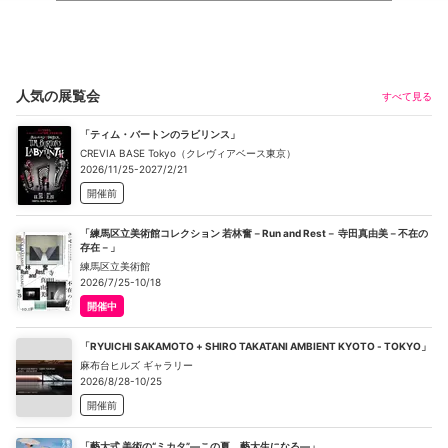
人気の展覧会
すべて見る
「ティム・バートンのラビリンス」
CREVIA BASE Tokyo（クレヴィアベース東京）
2026/11/25-2027/2/21
開催前
「練馬区立美術館コレクション 若林奮－Run and Rest－ 寺田真由美－不在の
存在－」
練馬区立美術館
2026/7/25-10/18
開催中
「RYUICHI SAKAMOTO + SHIRO TAKATANI AMBIENT KYOTO - TOKYO」
麻布台ヒルズ ギャラリー
2026/8/28-10/25
開催前
「藝大式 美術の“ミカタ”―この夏、藝大生になる―」