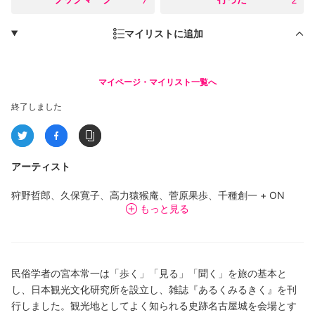
マイリストに追加
マイページ・マイリスト一覧へ
終了しました
アーティスト
狩野哲郎、久保寛子、高力猿猴庵、菅原果歩、千種創一 + ON
もっと見る
READING、蓑虫山人、川村亘平斎、野村誠、山城大督
民俗学者の宮本常一は「歩く」「見る」「聞く」を旅の基本と
し、日本観光文化研究所を設立し、雑誌『あるくみるきく』を刊
行しました。観光地としてよく知られる史跡名古屋城を会場とす