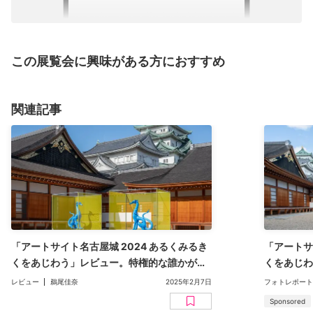
この展覧会に興味がある方におすすめ
関連記事
「アートサイト名古屋城 2024 あるくみるき
「アートサ
くをあじわう」レビュー。特権的な誰かが語
くをあじわ
る“旅”をほどき、新たな“観光”へとつなぐ
屋城で、じ
レビュー
鵜尾佳奈
2025年2月7日
フォトレポート
（評：鵜尾佳奈）
な多層的な
Sponsored