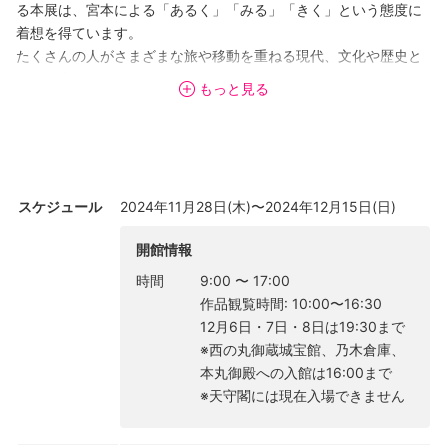
る本展は、宮本による「あるく」「みる」「きく」という態度に
着想を得ています。
たくさんの人がさまざまな旅や移動を重ねる現代、文化や歴史と
観光は密接な関係にあり、歴史的文化財である名古屋城は地域の
もっと見る
重要な観光資源でもあります。観光は人と人、地域と人の出会い
を産み、観光地は学びの場ともなっています。
城内に展開される作品を巡るとともに、文化財、そして観光地と
しての名古屋城という場も「あるくみるきく」を通じて深く味わ
スケジュール
2024年11月28日(木)〜2024年12月15日(日)
っていただければと思います。
開館情報
会場: 名古屋城内の各所
時間
9:00
〜
17:00
作品観覧時間: 10:00〜16:30
12月6日・7日・8日は19:30まで
※西の丸御蔵城宝館、乃木倉庫、
本丸御殿への入館は16:00まで
※天守閣には現在入場できません