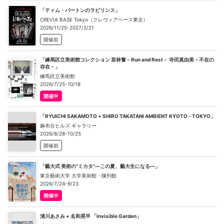
「ティム・バートンのラビリンス」
CREVIA BASE Tokyo（クレヴィアベース東京）
2026/11/25-2027/2/21
開催前
「練馬区立美術館コレクション 若林奮－Run and Rest－ 寺田真由美－不在の
存在－」
練馬区立美術館
2026/7/25-10/18
開催中
「RYUICHI SAKAMOTO + SHIRO TAKATANI AMBIENT KYOTO - TOKYO」
麻布台ヒルズ ギャラリー
2026/8/28-10/25
開催前
「藝大式 美術の“ミカタ”―この夏、藝大生になる―」
東京藝術大学 大学美術館・陳列館
2026/7/24-9/23
開催中
清川あさみ + 名和晃平 「Invisible Garden」