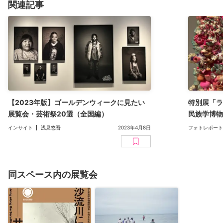
関連記事
【2023年版】ゴールデンウィークに見たい
特別展「ラ
展覧会・芸術祭20選（全国編）
民族学博物
いだけじゃ
インサイト
浅見悠吾
2023年4月8日
フォトレポート
ー
同スペース内の展覧会