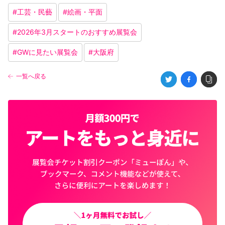
#
工芸・民藝
#
絵画・平面
#
2026年3月スタートのおすすめ展覧会
#
GWに見たい展覧会
#
大阪府
一覧へ戻る