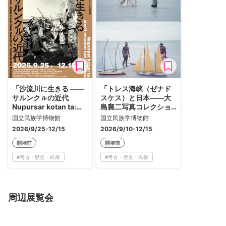
「沙流川に生きる ――
「トレス海峡（ゼナド
サルンクㇽの近代
スケス）と日本――大
Nupursar kotan ta:
島襄二写真コレクショ
sinrit orwano tan te
ンから見た交流と歴
国立民族学博物館
国立民族学博物館
pakno」
史」
2026/9/25-12/15
2026/9/10-12/15
開催前
開催前
#
考古・歴史・民俗
#
考古・歴史・民俗
周辺展覧会