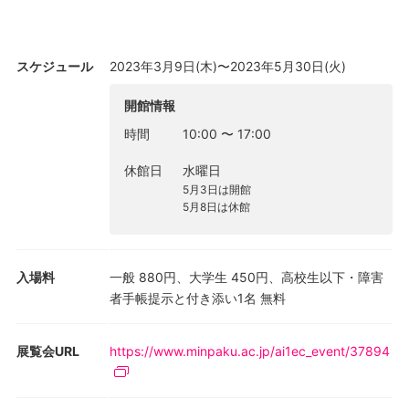
（こんこう）の歴史、芸術として洗練されていった過程、そして
現代の制作者の批判精神の3点に焦点をあて、その答えを探しま
す。
スケジュール
2023年3月9日(木)〜2023年5月30日(火)
文化の多様性をはぐくむためには何が大切か。ラテンアメリカの
さまざまな民衆芸術に触れながら考えてみましょう。
開館情報
時間
10:00
〜
17:00
休館日
水曜日
5月3日は開館
5月8日は休館
入場料
一般 880円、大学生 450円、高校生以下・障害
者手帳提示と付き添い1名 無料
展覧会URL
https://www.minpaku.ac.jp/ai1ec_event/37894