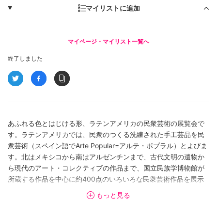
マイリストに追加
マイページ・マイリスト一覧へ
終了しました
あふれる色とはじける形、ラテンアメリカの民衆芸術の展覧会で
す。ラテンアメリカでは、民衆のつくる洗練された手工芸品を民
衆芸術（スペイン語でArte Popular=アルテ・ポプラル）とよびま
す。北はメキシコから南はアルゼンチンまで、古代文明の遺物か
ら現代のアート・コレクティブの作品まで、国立民族学博物館が
所蔵する作品を中心に約400点のいろいろな民衆芸術作品を展示
します。
もっと見る
特別展では、なぜラテンアメリカの民衆芸術はこれほど多様なの
かという問いを掘り下げます。先コロンブス時代以来の文化混淆