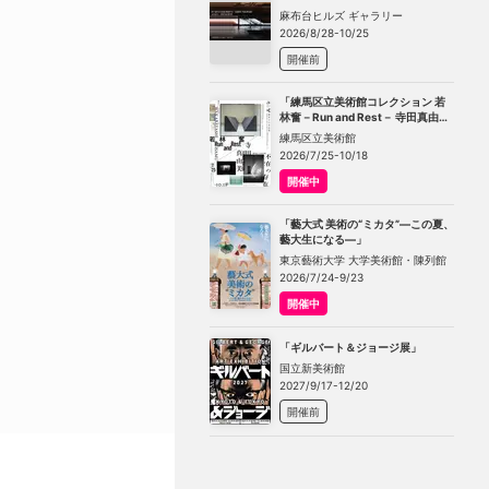
TOKYO」
麻布台ヒルズ ギャラリー
2026/8/28-10/25
開催前
「練馬区立美術館コレクション 若
林奮－Run and Rest－ 寺田真由美
－不在の存在－」
練馬区立美術館
2026/7/25-10/18
開催中
「藝大式 美術の“ミカタ”―この夏、
藝大生になる―」
東京藝術大学 大学美術館・陳列館
2026/7/24-9/23
開催中
「ギルバート＆ジョージ展」
国立新美術館
2027/9/17-12/20
開催前