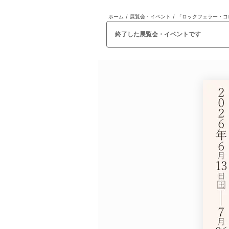
ホーム
/
展覧会・イベント
/
日本
English
語
En
Ja
ログイン
終了した展覧会・イベントです
戻る
ホーム
ログイン
Instagram
X
YouTube
Facebook
LINE
メールマガジン
Tokyo Art Beatとは
会員サービスについて