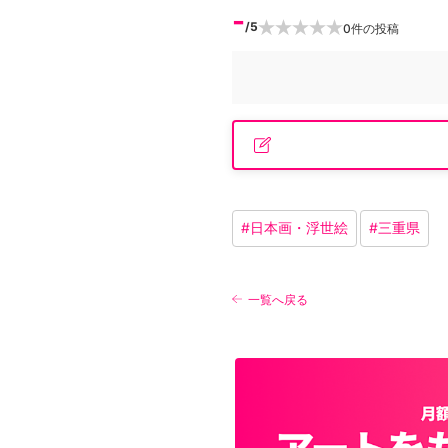
-
/5
0
件の投稿
#
日本画・浮世絵
#
三重県
一覧へ戻る