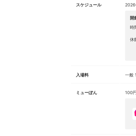
スケジュール
202
開
時
休
入場料
一般 
ミューぽん
100