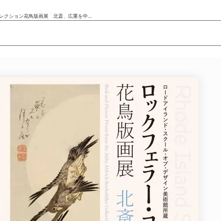
「ロックフェラー・コレクション花鳥版画展 北斎、広重を中心に」
ニュース/記事
展覧会