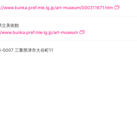
://www.bunka.pref.mie.lg.jp/art-museum/000311671.htm
県立美術館
//www.bunka.pref.mie.lg.jp/art-museum
4-0007 三重県津市大谷町11