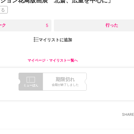
ション花鳥版画展 北斎、広重を中心に」
する
ーク
○
行った
5
マイリストに追加
マイページ・マイリスト一覧へ
期限切れ
会期が終了しました
ミューぽん
SHARE