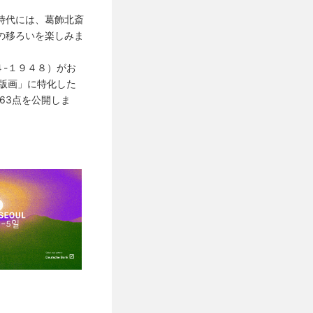
時代には、葛飾北斎
の移ろいを楽しみま
４-１９４８）がお
版画」に特化した
63点を公開しま