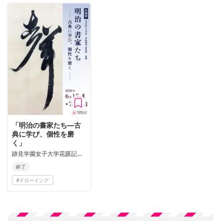
「明治の書家たち―古
典に学び、個性を磨
く」
跡見学園女子大学花蹊記念資料館
終了
#
ドローイング