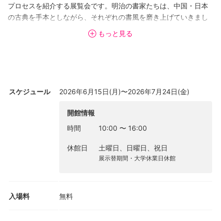
プロセスを紹介する展覧会です。明治の書家たちは、中国・日本
の古典を手本としながら、それぞれの書風を磨き上げていきまし
た。花蹊記念資料館には、本学の創始者・跡見花蹊をはじめ、当
もっと見る
時の漢詩人や歌人、教育家、政治家などの書跡も多数収蔵されて
おり、明治という時代の書の空気を端々に感じることができま
す。
本展では、古典資料（碑帖）と臨書作品・創作作品を対照展示す
スケジュール
2026年6月15日(月)〜2026年7月24日(金)
ることで、「学ぶ」から「表現する」へと向かう書家たちの軌跡
をたどります。また、来館者の皆様に書道の体験をしていただけ
開館情報
るコーナーも併設しています。 古典を礎に、それぞれの表現
時間
10:00
〜
16:00
を切り拓いた時代の書の世界に、ぜひ触れていただければ幸いで
す。
休館日
土曜日、日曜日、祝日
展示替期間・大学休業日休館
入場料
無料