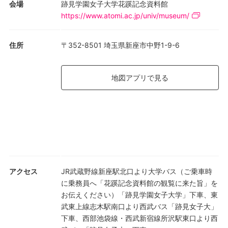
会場
跡見学園女子大学花蹊記念資料館
https://www.atomi.ac.jp/univ/museum/
住所
〒352-8501 埼玉県新座市中野1-9-6
地図アプリで見る
アクセス
JR武蔵野線新座駅北口より大学バス（ご乗車時
に乗務員へ「花蹊記念資料館の観覧に来た旨」を
お伝えください）「跡見学園女子大学」下車、東
武東上線志木駅南口より西武バス「跡見女子大」
下車、西部池袋線・西武新宿線所沢駅東口より西