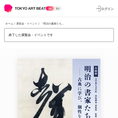
ログイン
Ja
En
ホーム
/
展覧会・イベント
/
「明治の書家たち―古典に学び、個性を磨く」
終了した展覧会・イベントです