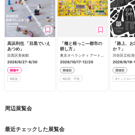
高浜利也 「目黒でいえ
「種と根っこ―都市の
「路上、お
あつめ」
耕し方」
か？」
目黒区美術館
東京オペラシティ アートギャラリー
渋谷区立松濤
2026/6/27-8/30
2026/10/17-12/20
2026/9/19-
開催中
開催前
開催前
#
版画
#
絵画・平面
#
インスタレ
周辺展覧会
最近チェックした展覧会