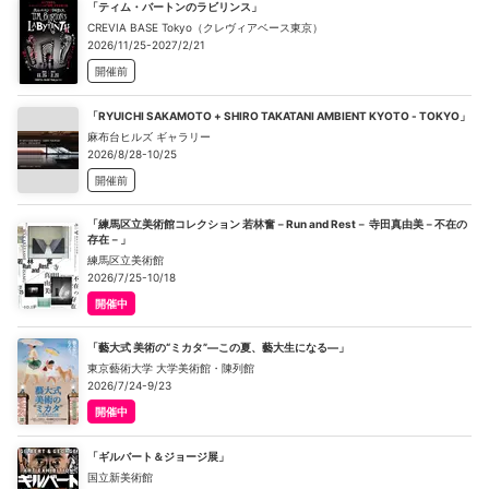
「ティム・バートンのラビリンス」
CREVIA BASE Tokyo（クレヴィアベース東京）
2026/11/25-2027/2/21
開催前
「RYUICHI SAKAMOTO + SHIRO TAKATANI AMBIENT KYOTO - TOKYO」
麻布台ヒルズ ギャラリー
2026/8/28-10/25
開催前
「練馬区立美術館コレクション 若林奮－Run and Rest－ 寺田真由美－不在の
存在－」
練馬区立美術館
2026/7/25-10/18
開催中
「藝大式 美術の“ミカタ”―この夏、藝大生になる―」
東京藝術大学 大学美術館・陳列館
2026/7/24-9/23
開催中
「ギルバート＆ジョージ展」
国立新美術館