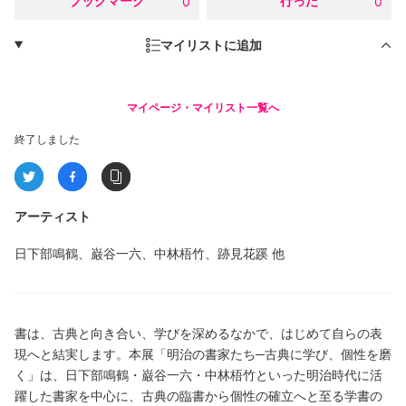
○
ブックマーク
○
行った
0
0
マイリストに追加
マイページ・マイリスト一覧へ
終了しました
アーティスト
日下部鳴鶴、巌谷一六、中林梧竹、跡見花蹊
他
書は、古典と向き合い、学びを深めるなかで、はじめて自らの表
現へと結実します。本展「明治の書家たち─古典に学び、個性を磨
く」は、日下部鳴鶴・巌谷一六・中林梧竹といった明治時代に活
躍した書家を中心に、古典の臨書から個性の確立へと至る学書の