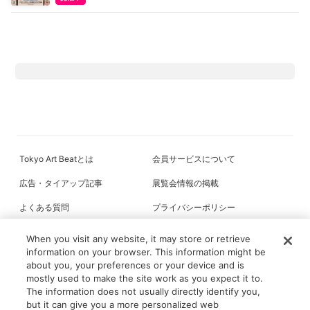
Tokyo Art Beatとは
会員サービスについて
広告・タイアップ記事
展覧会情報の掲載
よくある質問
プライバシーポリシー
利用規約
クッキーの詳細
When you visit any website, it may store or retrieve
information on your browser. This information might be
about you, your preferences or your device and is
mostly used to make the site work as you expect it to.
All content on this site is © its respective owner(s). Tokyo Art Beat (2004-
The information does not usually directly identify you,
2026).
but it can give you a more personalized web