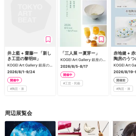
井上藍 + 齋藤一 「新し
「三人展 ー夏芽ー」
赤地健 + 
き工芸の黎明Ⅲ」
陶房のうつ
KOGEI Art Gallery 銀座の金沢
KOGEI Art Gallery 銀座の金沢
2026/8/5-8/17
2026/8/1-9/24
2026/8/19-
開催中
開催中
開催前
#
工芸・民藝
#
陶芸・漆
#
陶芸・漆
周辺展覧会