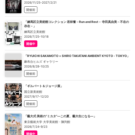
2026/11/25-2027/2/21
開催前
「練馬区立美術館コレクション 若林奮－Run and Rest－ 寺田真由美－不在の
存在－」
練馬区立美術館
2026/7/25-10/18
開催中
「RYUICHI SAKAMOTO + SHIRO TAKATANI AMBIENT KYOTO - TOKYO」
麻布台ヒルズ ギャラリー
2026/8/28-10/25
開催前
「ギルバート＆ジョージ展」
国立新美術館
2027/9/17-12/20
開催前
「藝大式 美術の“ミカタ”―この夏、藝大生になる―」
東京藝術大学 大学美術館・陳列館
2026/7/24-9/23
開催中