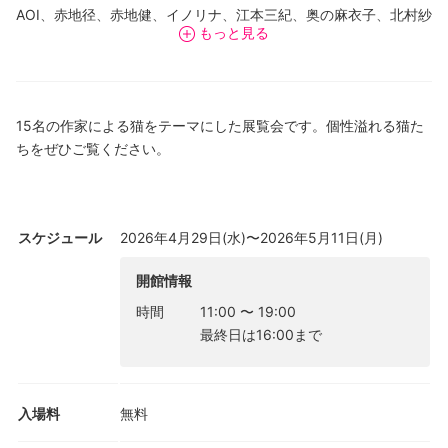
AOI、赤地径、赤地健、イノリナ、江本三紀、奥の麻衣子、北村紗
もっと見る
希、関由美、田辺京子、戸出雅彦、中村多喜美、長嶋貴子、宮嶋
千恵、宮本直樹、山﨑裕理
15名の作家による猫をテーマにした展覧会です。個性溢れる猫た
ちをぜひご覧ください。
スケジュール
2026年4月29日(水)〜2026年5月11日(月)
開館情報
時間
11:00
〜
19:00
最終日は16:00まで
入場料
無料