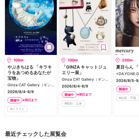
100m
100m
200m
やぶきちはる 「キラキ
「GINZA キャットジュ
夏目らん 「M
ラをあつめるあなたが
エリー展」
宝物」
Ginza CAT Gallery（ギンザ キャット ギャラリー）
2026/8/5-9
Ginza CAT Gallery（ギンザ キャット ギャラリー）
2026/8/4-8/9
開催中
2026/8/4-8/9
※明日まで
開催中
#
絵画・平面
※明日まで
開催中
#
彫刻・立体
#
イラスト
最近チェックした展覧会