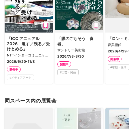
「ICC アニュアル
「眼のごちそう 食
「ロン・ミ
2026 遺す／残る／受
器」
森美術館
けとめる」
サントリー美術館
2026/4/29-
NTTインターコミュニケーション・センター [ICC]
2026/7/8-8/30
開催中
2026/6/20-11/8
開催中
#
彫刻・立体
開催中
#
工芸・民藝
#
メディアアート
同スペース内の展覧会