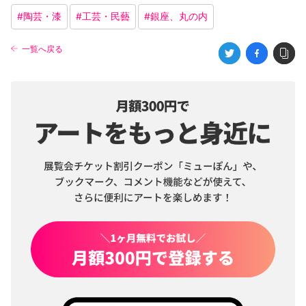
#
陶芸・漆
#
工芸・民藝
#
銀座、丸の内
一覧へ戻る