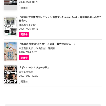
2026/8/28-10/25
開催前
「練馬区立美術館コレクション 若林奮－Run and Rest－ 寺田真由美－不在の
存在－」
練馬区立美術館
2026/7/25-10/18
開催中
「藝大式 美術の“ミカタ”―この夏、藝大生になる―」
東京藝術大学 大学美術館・陳列館
2026/7/24-9/23
開催中
「ギルバート＆ジョージ展」
国立新美術館
2027/9/17-12/20
開催前