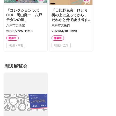
「コレクションラボ
「日比野克彦 ひとり
014 岡山良一 八戸
橋の上に立ってから、
モダンの風」
だれかと舟で繰り出す
まで」
八戸市美術館
八戸市美術館
2026/7/25-11/16
2026/4/18-9/23
開催中
開催中
#
絵画・平面
#
彫刻・立体
周辺展覧会