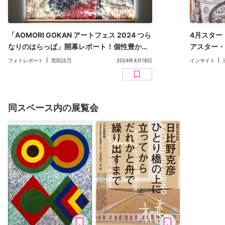
「AOMORI GOKAN アートフェス 2024 つら
4月スター
なりのはらっぱ」開幕レポート！個性豊かな
アスター・
青森の5つの現代美術館に出会いなおす旅へ
キリコ、雪
フォトレポート
荒田詩乃
2024年4月18日
インサイト
KYOTOGR
同スペース内の展覧会