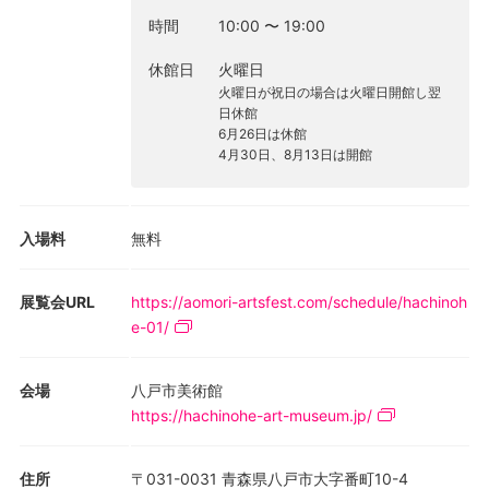
り……。絵画や版画、写真、ダンスなど、多様なジャンルでのプロ
時間
10:00
〜
19:00
ジェクトが日々繰り広げられます。
休館日
火曜日
訪れるたびに変化するジャイアントルームのあり方は、訪れる人
火曜日が祝日の場合は火曜日開館し翌
によって使い方が決められていく「はらっぱ」のような場でもあ
日休館
ります。「はらっぱ」でもあり、「ファーム」でもあるこのジャ
6月26日は休館
4月30日、8月13日は開館
イアントルームで、さまざまな作品や活動、そしてアーティスト
との出会いをお楽しみいただけます。
会場: ジャイアントルーム
入場料
無料
展覧会URL
https://aomori-artsfest.com/schedule/hachinoh
e-01/
会場
八戸市美術館
https://hachinohe-art-museum.jp/
住所
〒031-0031 青森県八戸市大字番町10-4