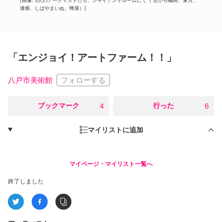
[画像: 5人のアーティストたち、ジャイアントルームにて（ 左から磯島、東方、
漆畑、しばやまいぬ、蜂屋）]
「エンジョイ！アートファーム！！」
フォローする
八戸市美術館
○
ブックマーク
○
行った
4
6
マイリストに追加
マイページ・マイリスト一覧へ
終了しました