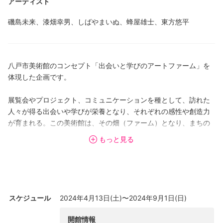
アーティスト
磯島未来、漆畑幸男、しばやまいぬ、蜂屋雄士、東方悠平
八戸市美術館のコンセプト「出会いと学びのアートファーム」を
体現した企画です。
展覧会やプロジェクト、コミュニケーションを種として、訪れた
人々が得る出会いや学びが栄養となり、それぞれの感性や創造力
が育まれる。この美術館は、その畑（ファーム）となり、まちの
未来を創造していきます。
もっと見る
そんな美術館を象徴する空間「ジャイアントルーム」で、八戸を
拠点に活動する5人のアーティストが、訪れる人たちと共につく
り、楽しむプロジェクトを展開していきます。
スケジュール
2024年4月13日(土)〜2024年9月1日(日)
作品を鑑賞したり、絵を描いたり、人々の集まりに参加してみた
り、ジャイアントルームに滞在するアーティストと交流した
開館情報