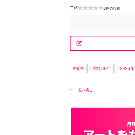
-
/5
0
件の投稿
#
漫画
#
戦後80年
#
202
一覧へ戻る