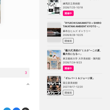
－不在の存在－」
練馬区立美術館
2026/7/25-10/18
開催中
「RYUICHI SAKAMOTO + SHIRO
TAKATANI AMBIENT KYOTO -
TOKYO」
麻布台ヒルズ ギャラリー
2026/8/28-10/25
開催前
「藝大式 美術の“ミカタ”―この夏、
藝大生になる―」
東京藝術大学 大学美術館・陳列館
2026/7/24-9/23
開催中
3
「ギルバート＆ジョージ展」
国立新美術館
2027/9/17-12/20
開催前