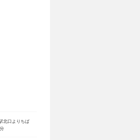
倉駅北口よりちば
分