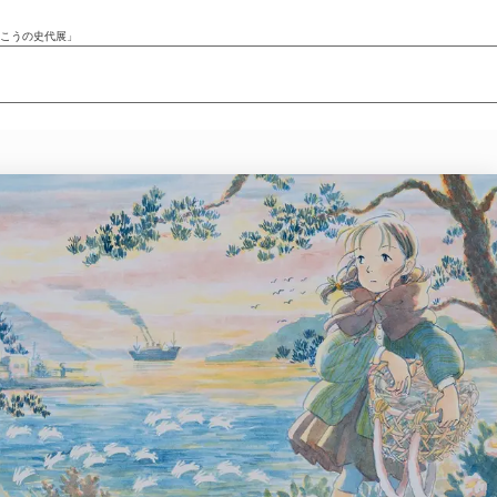
 こうの史代展」
ニュース/記事
展覧会