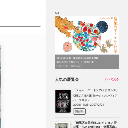
AD
マップ
チケット割引
人気の展覧会
すべて見る
「ティム・バートンのラビリンス」
CREVIA BASE Tokyo（クレヴィア
ベース東京）
2026/11/25-2027/2/21
開催前
「練馬区立美術館コレクション 若
林奮－Run and Rest－ 寺田真由美