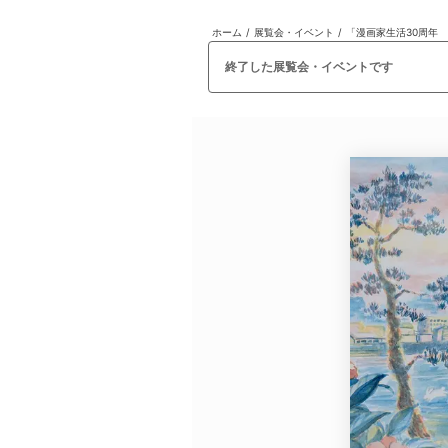
ホーム
/
展覧会・イベント
/
「漫画家生活30周年
日本
English
語
En
Ja
ログイン
終了した展覧会・イベントです
戻る
ホーム
ログイン
Instagram
X
YouTube
Facebook
LINE
メールマガジン
Tokyo Art Beatとは
会員サービスについて