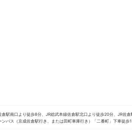
佐倉駅南口より徒歩8分、JR総武本線佐倉駅北口より徒歩20分、JR佐
ーンバス（京成佐倉駅行き、または田町車庫行き）「二番町」下車徒歩1