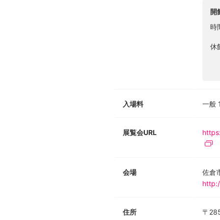
開
時
休
入場料
一般 
展覧会URL
https
会場
佐倉
http:
住所
〒28