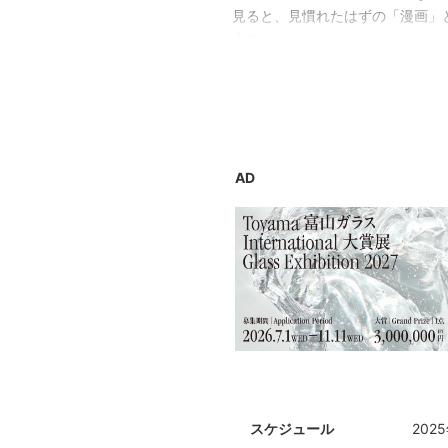
見ると、見慣れたはずの「漫画」
うに。
そう、決してこうの史代は、一つ
いてきたすべての道のりを、この
それは、彼女のあたたかい、友達
AD
スケジュール
202