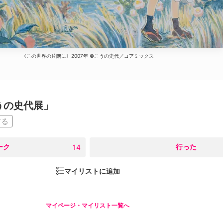
《この世界の片隅に》2007年 ©︎こうの史代／コアミックス
うの史代展」
する
ーク
○
行った
14
マイリストに追加
マイページ・マイリスト一覧へ