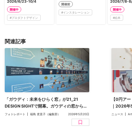
2026/6/23-10/4
2026/7/8-8
開催前
開催中
開催中
#
インスタレーション
#
プロダクトデザイン
#
絵本
関連記事
「ガウディ：未来をひらく窓」が21_21
【0円アー
DESIGN SIGHTで開幕。ガウディの窓から建
｜2026
築の未来を考える
すすめをピ
フォトレポート
福島 吏直子（編集部）
2026年5月20日
ニュース
Ar