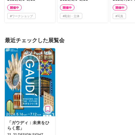
開催中
開催中
開催中
#
ワークショップ
#
彫刻・立体
#
写真
最近チェックした展覧会
「ガウディ：未来をひ
らく窓」
21_21 DESIGN SIGHT