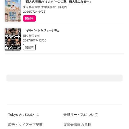
「藝大式 美術の“ミカタ”―この夏、藝大生になる―」
東京藝術大学 大学美術館・陳列館
2026/7/24-9/23
開催中
「ギルバート＆ジョージ展」
国立新美術館
2027/9/17-12/20
開催前
Tokyo Art Beatとは
会員サービスについて
広告・タイアップ記事
展覧会情報の掲載