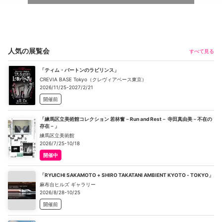
人気の展覧会
すべて見る
「ティム・バートンのラビリンス」
CREVIA BASE Tokyo（クレヴィアベース東京）
2026/11/25-2027/2/21
開催前
「練馬区立美術館コレクション 若林奮－Run and Rest－ 寺田真由美－不在の
存在－」
練馬区立美術館
2026/7/25-10/18
開催中
「RYUICHI SAKAMOTO + SHIRO TAKATANI AMBIENT KYOTO - TOKYO」
麻布台ヒルズ ギャラリー
2026/8/28-10/25
開催前