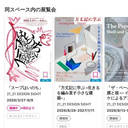
同スペース内の展覧会
「スープはいのち」
「方丈記に学ぶ –生きる
「ザ・ペー
を編み直す小さな建
膜と核 — 
21_21 DESIGN SIGHT
築–」
ケによるア
2026/3/27-8/9
ル・スタジ
21_21 DESIGN SIGHT
21_21 DESIG
プロジェク
※明日まで
開催中
2026/8/28-2027/1/11
2026/8/13-
#
プロダクトデザイン
開催前
開催前
#
建築
#
プロダクト