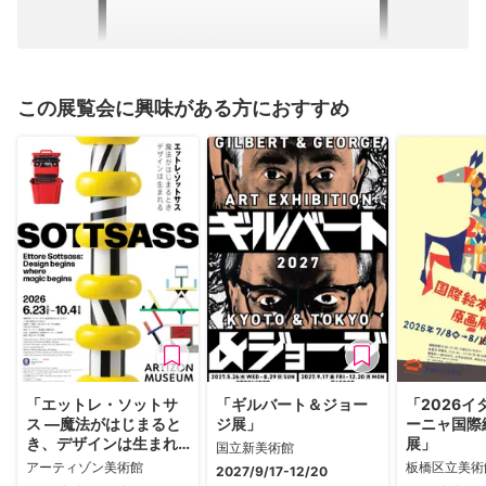
この展覧会に興味がある方におすすめ
「エットレ・ソットサ
「ギルバート＆ジョー
「2026
ス —魔法がはじまると
ジ展」
ーニャ国際
き、デザインは生まれ
展」
国立新美術館
る」
アーティゾン美術館
板橋区立美術
2027/9/17-12/20