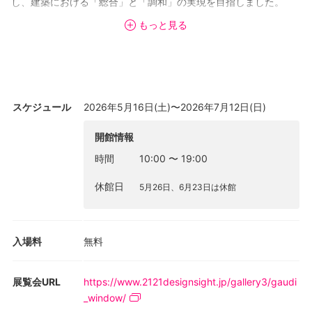
し、建築における「総合」と「調和」の実現を目指しました。
もっと見る
ガウディの没後100年となる2026年、「窓を考える会社」YKK AP
は、ガウディ建築群とのコラボレーションのもと創造的で革新的
な「ガウディの窓」の魅力を伝える展覧会をバルセロナと東京で
主催します。本プロジェクト「ガウディ： 未来をひらく窓」は、
YKK APがこれまでに収集したガウディの窓に関する知見や研究成
スケジュール
2026年5月16日(土)〜2026年7月12日(日)
果、模型、共同研究の一部などをスペインと日本で展覧会やドキ
ュメンタリー映像、書籍、関連イベントを通して紹介し、参加者
開館情報
とともにガウディの豊かな窓の世界を多角的に学び、未来の窓に
時間
10:00
〜
19:00
ついて考える産学官連携プロジェクトです。
休館日
5月26日、6月23日は休館
東京のサテライト展となる本展は、バルセロナの世界遺産ガウデ
ィ建築パラウ・グエルでの展覧会と同じコンセプトを保ちつつ、
21_21 DESIGN SIGHT ギャラリー3の空間を生かした独自の展示
入場料
無料
構成で開催します。
展覧会URL
https://www.2121designsight.jp/gallery3/gaudi
_window/