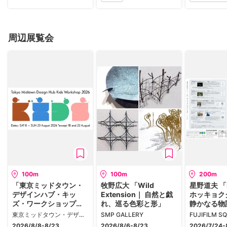
周辺展覧会
100m
100m
200m
「東京ミッドタウン・
牧野広大 「Wild
星野道夫 「
デザインハブ・キッ
Extension｜ 自然と戯
ホッキョク
ズ・ワークショップ
れ、巡る色彩と形」
静かなる物
2026」
東京ミッドタウン・デザインハブ
SMP GALLERY
FUJIFILM S
2026/8/8-8/23
2026/8/6-8/23
2026/7/24-