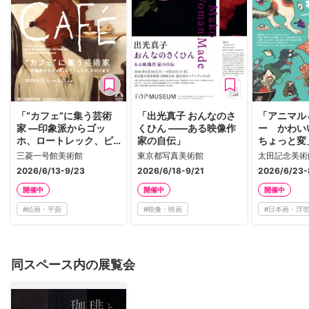
「“カフェ”に集う芸術
「出光真子 おんなのさ
「アニマル
家 ―印象派からゴッ
くひん ――ある映像作
ー かわい
ホ、ロートレック、ピ
家の自伝」
ちょっと変
カソまで」
三菱一号館美術館
東京都写真美術館
太田記念美術
2026/6/13-9/23
2026/6/18-9/21
2026/6/23-
開催中
開催中
開催中
#
絵画・平面
#
映像・映画
#
日本画・浮
同スペース内の展覧会