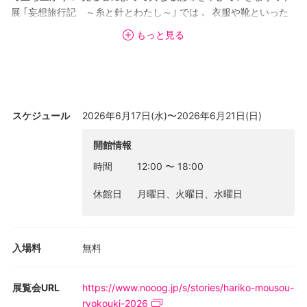
展 ｢妄想旅行記 ～糸と針とわたし～｣ では ､ 衣服や靴といった
身近な素材の上に ､行ったことのない場所や ､ まだ誰も知らない
もっと見る
風景の断片が広がります ｡それらは完成された像ではなく ､想像の
中で生まれ続けるイメージの記録であり ､ ひとつに定まることな
く変化し続けます ｡移動としての旅ではなく ､内側に広がる感覚と
しての旅 ｡ その断片に触れることで ､それぞれの中に新たな風景
が立ち上がります ｡
スケジュール
2026年6月17日(水)〜2026年6月21日(日)
[関連イベント]
開館情報
トークイベント
時間
12:00
〜
18:00
日時: 2026年6月19日、6月20日、6月21日19:00〜
料金: 3000円（要事前申込み）
休館日
月曜日、火曜日、水曜日
※イベント詳細・お申し込み方法は公式ホームページよりご確認く
ださい。
入場料
無料
展覧会URL
https://www.nooog.jp/s/stories/hariko-mousou-
ryokouki-2026