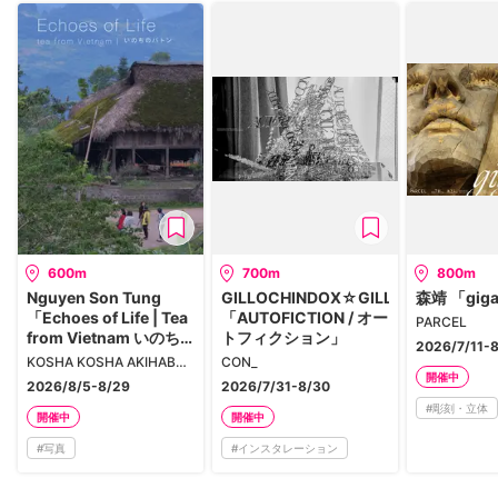
600m
700m
800m
Nguyen Son Tung
GILLOCHINDOX☆GILLOCHINDAE
森靖 「gig
「Echoes of Life | Tea
「AUTOFICTION / オー
PARCEL
from Vietnam いのち
トフィクション」
2026/7/11-
のバトン」
KOSHA KOSHA AKIHABARA
CON_
開催中
2026/8/5-8/29
2026/7/31-8/30
#
彫刻・立体
開催中
開催中
#
写真
#
インスタレーション