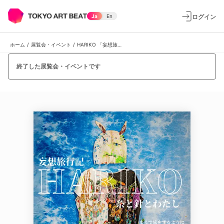
ログイン
Ja
En
ホーム
/
展覧会・イベント
/
HARIKO 「妄想旅行記 ～糸と針とわたし～」
終了した展覧会・イベントです