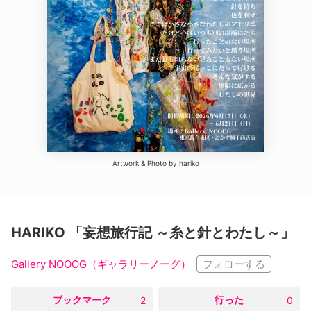
Artwork & Photo by hariko
HARIKO 「妄想旅行記 ～糸と針とわたし～」
フォローする
Gallery NOOOG（ギャラリーノーグ）
○
ブックマーク
○
行った
2
0