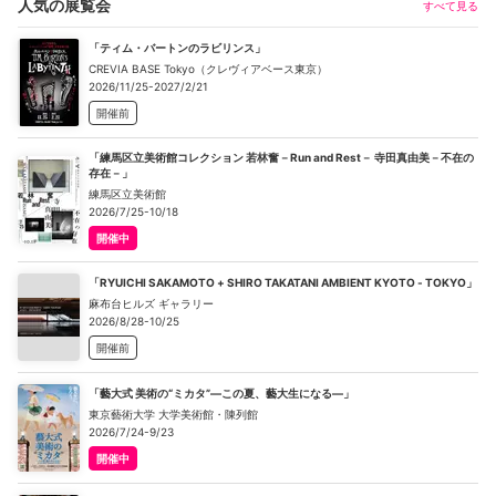
人気の展覧会
すべて見る
「ティム・バートンのラビリンス」
CREVIA BASE Tokyo（クレヴィアベース東京）
2026/11/25-2027/2/21
開催前
「練馬区立美術館コレクション 若林奮－Run and Rest－ 寺田真由美－不在の
存在－」
練馬区立美術館
2026/7/25-10/18
開催中
「RYUICHI SAKAMOTO + SHIRO TAKATANI AMBIENT KYOTO - TOKYO」
麻布台ヒルズ ギャラリー
2026/8/28-10/25
開催前
「藝大式 美術の“ミカタ”―この夏、藝大生になる―」
東京藝術大学 大学美術館・陳列館
2026/7/24-9/23
開催中