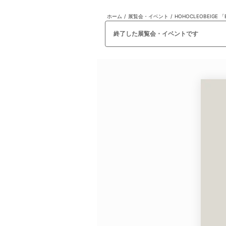
ホーム
/
展覧会・イベント
/
HOHOCLEOBEIGE 「B
日本
English
語
En
Ja
ログイン
終了した展覧会・イベントです
戻る
ホーム
ログイン
Instagram
X
YouTube
Facebook
LINE
メールマガジン
Tokyo Art Beatとは
会員サービスについて