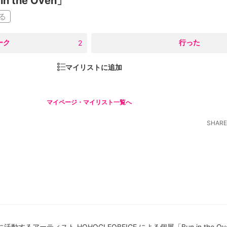
n the Oven」
る
ーク
○
行った
2
マイリストに追加
マイページ・マイリスト一覧へ
SHARE
るアーティスト HOHOCLEOBEIGE による個展「Bun in the O