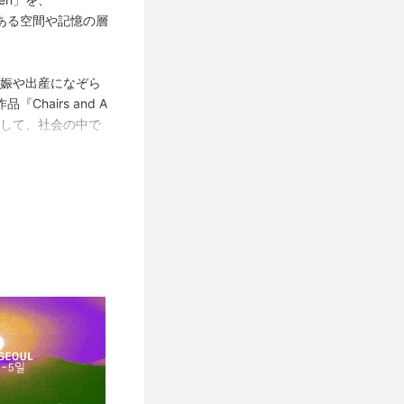
だにある空間や記憶の層
を妊娠や出産になぞら
airs and A
通して、社会の中で
通して、想像と現実
る