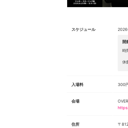
スケジュール
202
開
時
休
入場料
300
会場
OVE
https
住所
〒81