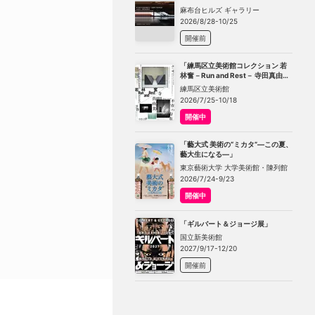
TOKYO」
麻布台ヒルズ ギャラリー
2026/8/28-10/25
開催前
「練馬区立美術館コレクション 若
林奮－Run and Rest－ 寺田真由美
－不在の存在－」
練馬区立美術館
2026/7/25-10/18
開催中
「藝大式 美術の“ミカタ”―この夏、
藝大生になる―」
東京藝術大学 大学美術館・陳列館
2026/7/24-9/23
開催中
「ギルバート＆ジョージ展」
国立新美術館
2027/9/17-12/20
開催前