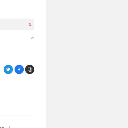
0
ven」を、