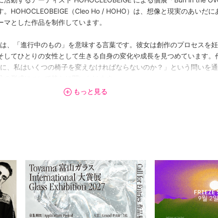
。HOHOCLEOBEIGE（Cleo Ho / HOHO）は、想像と現実のあい
ーマとした作品を制作しています。
 Oven』は、「進行中のもの」を意味する言葉です。彼女は創作のプロセス
てひとりの女性として生きる自身の変化や成長を見つめています。作品『Ch
ために、私はいくつの椅子を変えなければならないのか？」という問いを
己の形成について静かに問いかけます。
もっと見る
」が、彼女独自の語りによって可視化されていきます。鑑賞者は作品を
内側にある記憶や感覚と向き合う体験へと導かれます。福岡では初とな
ります。ぜひご高覧ください。