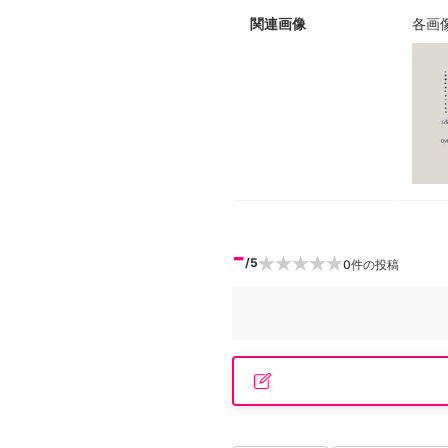
関連画像
各画
-
/5
0
件の投稿