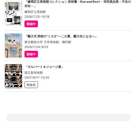
「練馬区立美術館コレクション 若林奮－Run and Rest－ 寺田真由美－不在の
存在－」
練馬区立美術館
2026/7/25-10/18
開催中
「藝大式 美術の“ミカタ”―この夏、藝大生になる―」
東京藝術大学 大学美術館・陳列館
2026/7/24-9/23
開催中
「ギルバート＆ジョージ展」
国立新美術館
2027/9/17-12/20
開催前