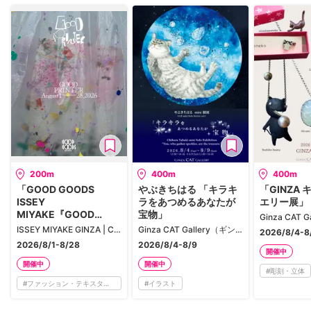
200m
400m
400m
「GOOD GOODS
やぶきちはる 「キラキ
「GINZA
ISSEY
ラをあつめるあなたが
エリー展」
MIYAKE『GOOD
宝物」
PRINTER』」
ISSEY MIYAKE GINZA | CUBE
Ginza CAT Gallery（ギンザ キャット ギャラリー）
2026/8/4-8
2026/8/1-8/28
2026/8/4-8/9
開催中
開催中
開催中
#
彫刻・立体
#
ファッション・テキスタイル
#
イラスト