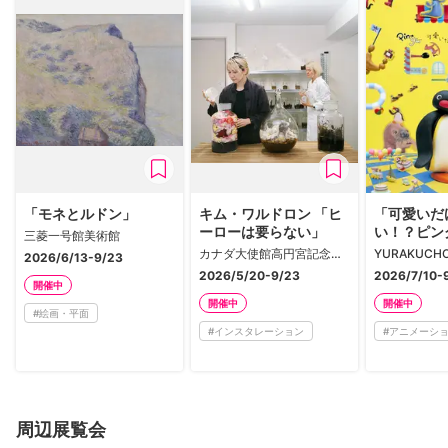
「モネとルドン」
キム・ワルドロン 「ヒ
「可愛いだ
ーローは要らない」
い！？ピン
三菱一号館美術館
カナダ大使館高円宮記念ギャラリー
YURAKUCH
2026/6/13-9/23
2026/5/20-9/23
2026/7/10-
開催中
開催中
開催中
#
絵画・平面
#
インスタレーション
#
アニメーシ
周辺展覧会