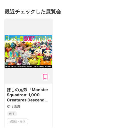
最近チェックした展覧会
ほしの兄弟 「Monster
Squadron: 1,000
Creatures Descend
on Tokyo」
ゆう画廊
終了
#
彫刻・立体