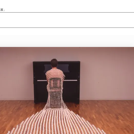
悼展」
ニュース/記事
展覧会