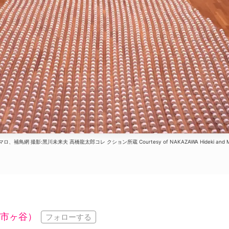
、補鳥網 撮影:黑川未来夫 高橋龍太郎コレ クション所蔵 Courtesy of NAKAZAWA Hideki and Mi
」
市ヶ谷）
フォローする