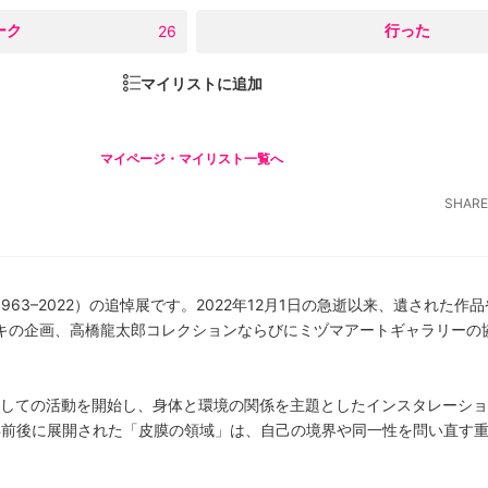
ーク
○
行った
26
マイリストに追加
マイページ・マイリスト一覧へ
SHARE
63–2022）の追悼展です。2022年12月1日の急逝以来、遺された作
キの企画、高橋龍太郎コレクションならびにミヅマアートギャラリーの
。
家としての活動を開始し、身体と環境の関係を主題としたインスタレーシ
0年前後に展開された「皮膜の領域」は、自己の境界や同一性を問い直す