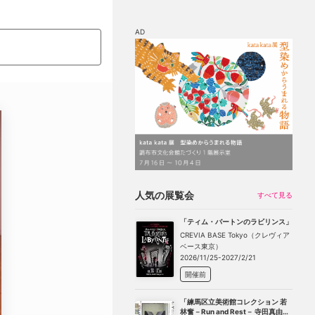
AD
マップ
チケット割引
人気の展覧会
すべて見る
「ティム・バートンのラビリンス」
CREVIA BASE Tokyo（クレヴィア
ベース東京）
2026/11/25-2027/2/21
開催前
「練馬区立美術館コレクション 若
林奮－Run and Rest－ 寺田真由美