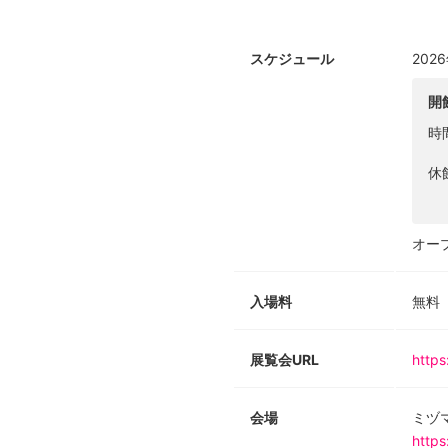
スケジュール
202
開
時
休
オープ
入場料
無料
展覧会URL
https
会場
ミヅ
https