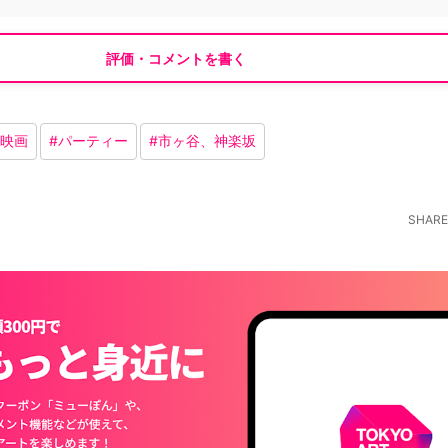
評価・コメントを書く
映画
#
パーティー
#
市ヶ谷、神楽坂
SHARE