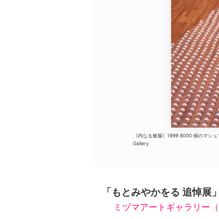
広告・タイアップ記事
展覧会情報の掲載
よくある質問
プライバシーポリシー
利用規約
クッキーの詳細
《内なる被服》1999 8000 個のマシュマロ
Gallery
「もとみやかをる 追悼展
ミヅマアートギャラリー（