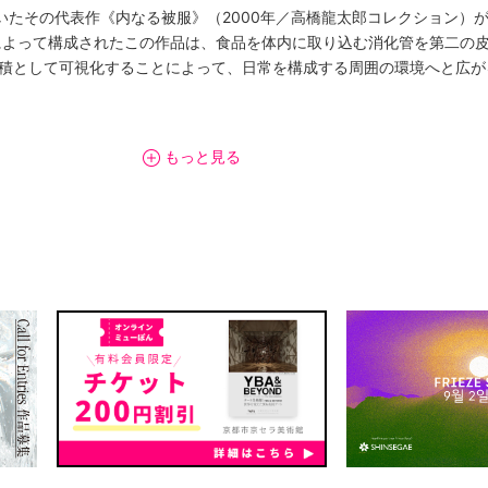
いたその代表作《内なる被服》（2000年／高橋龍太郎コレクション）
ロによって構成されたこの作品は、食品を体内に取り込む消化管を第二の
面積として可視化することによって、日常を構成する周囲の環境へと広が
残しました。それらは映像作品として独立したものであったり、インス
もっと見る
修復と再生」として2000年代を通して世界各地の人びとや生き物、環
と、内容は多岐に亘ります。本展では2002年前後に展開された「食卓
します。
自身の生前の分類では全19個ありました。海外でのサイトスペシフィッ
れた現存作品の多くは、部分や要素、資料といった性格を有します。そ
日本美術史研究）のテキストが、本展にあわせて発表されます。また、
はグラフィックデザイナーとして、晩年には裏千家茶道やいけばな広山
が作成する年表に、それらは反映されます。
ひとりの美術家の軌跡とその思考の広がりを提示することを目的としてい