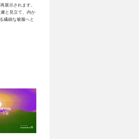
が再展示されます。
皮膚と見立て、内か
る繊細な被服へと
タレーションを構成
境と交わり展開され
の規範」プロジェク
クな展示やプロセ
の調査の一部に立ち
芸術医学史分野での
流の師範としての顔
ます。