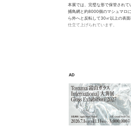
本展では、完璧な形で保管されて
捕鳥網と約8000個のマシュマ
ら外へと反転して30㎡以上の表
仕立て上げられています。
もとみやはまた、数多くの映像を
する主要なパートであったり、「
たプロジェクトの記録であったり
トの代表作《溢れる》ほかを上映
もとみやのプロジェクトは、本人
AD
スを含むものが少なくなく、限ら
会った神山亮子氏（学芸員 戦後
発表もあったもとみやは、初期に
も持ち合わせていました。企画者
本展は、享年58歳で命を失った