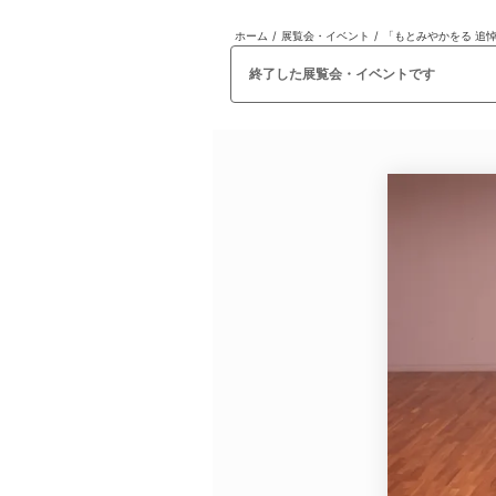
ホーム
/
展覧会・イベント
/
「もとみやかをる 追
日本
English
語
En
Ja
ログイン
終了した展覧会・イベントです
戻る
ホーム
ログイン
Instagram
X
YouTube
Facebook
LINE
メールマガジン
Tokyo Art Beatとは
会員サービスについて