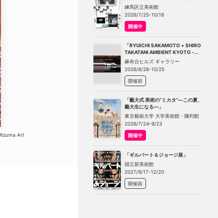
－不在の存在－」
練馬区立美術館
2026/7/25-10/18
開催中
「RYUICHI SAKAMOTO + SHIRO
TAKATANI AMBIENT KYOTO -
TOKYO」
麻布台ヒルズ ギャラリー
2026/8/28-10/25
開催前
「藝大式 美術の“ミカタ”―この夏、
藝大生になる―」
東京藝術大学 大学美術館・陳列館
2026/7/24-9/23
zuma Art
開催中
「ギルバート＆ジョージ展」
国立新美術館
2027/9/17-12/20
開催前