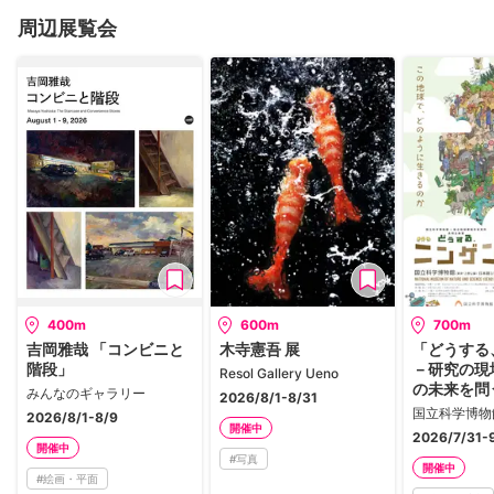
周辺展覧会
400m
600m
700m
吉岡雅哉 「コンビニと
木寺憲吾 展
「どうする
階段」
－研究の現
Resol Gallery Ueno
の未来を問
みんなのギャラリー
2026/8/1-8/31
国立科学博物
2026/8/1-8/9
開催中
2026/7/31-
開催中
#
写真
開催中
#
絵画・平面