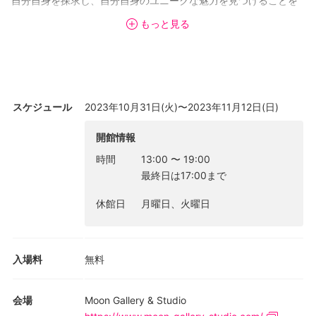
自分自身を探求し、自分自身のユニークな魅力を見つけることを
励ましてことを目的としています。
もっと見る
本展に出品する5人の作家は、いずれも女子美術大学の学生であ
り、作品制作へのアプローチは異なるが、女性としての思いを積
極的に世界に向けて発信しています。「女性として、私は何を考
えていたのだろう。」「女性として、こう言いたい。」世界に向
けて声を大にして言いたいです。
スケジュール
2023年10月31日(火)〜2023年11月12日(日)
開館情報
時間
13:00
〜
19:00
最終日は17:00まで
休館日
月曜日、火曜日
入場料
無料
会場
Moon Gallery & Studio