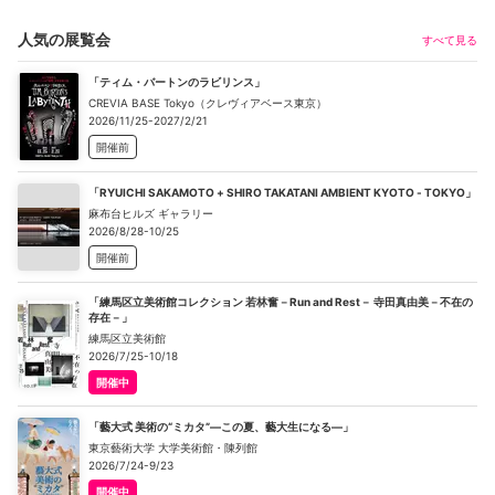
人気の展覧会
すべて見る
「ティム・バートンのラビリンス」
CREVIA BASE Tokyo（クレヴィアベース東京）
2026/11/25-2027/2/21
開催前
「RYUICHI SAKAMOTO + SHIRO TAKATANI AMBIENT KYOTO - TOKYO」
麻布台ヒルズ ギャラリー
2026/8/28-10/25
開催前
「練馬区立美術館コレクション 若林奮－Run and Rest－ 寺田真由美－不在の
存在－」
練馬区立美術館
2026/7/25-10/18
開催中
「藝大式 美術の“ミカタ”―この夏、藝大生になる―」
東京藝術大学 大学美術館・陳列館
2026/7/24-9/23
開催中