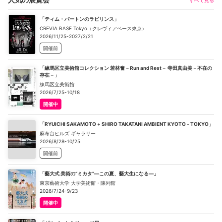
「ティム・バートンのラビリンス」
CREVIA BASE Tokyo（クレヴィアベース東京）
2026/11/25-2027/2/21
開催前
「練馬区立美術館コレクション 若林奮－Run and Rest－ 寺田真由美－不在の
存在－」
練馬区立美術館
2026/7/25-10/18
開催中
「RYUICHI SAKAMOTO + SHIRO TAKATANI AMBIENT KYOTO - TOKYO」
麻布台ヒルズ ギャラリー
2026/8/28-10/25
開催前
「藝大式 美術の“ミカタ”―この夏、藝大生になる―」
東京藝術大学 大学美術館・陳列館
2026/7/24-9/23
開催中