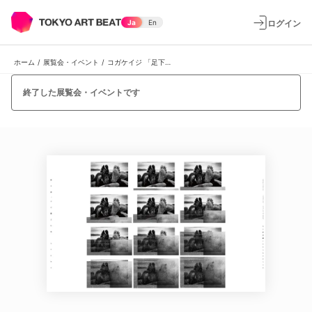
ログイン
Ja
En
ホーム
/
展覧会・イベント
/
コガケイジ 「足下に満ちる、白と黒」
終了した展覧会・イベントです