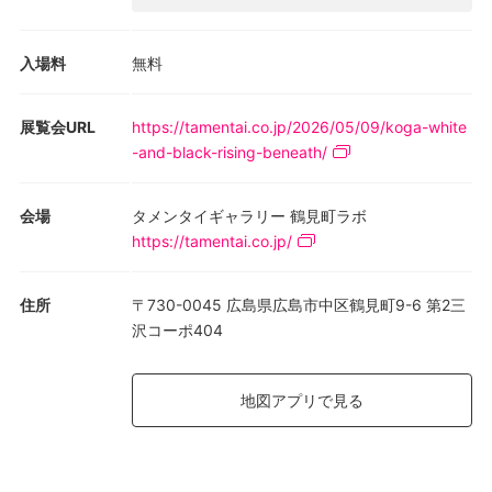
ィストトークを6月13日（土）19:00よりタメンタイギャラリー鶴
見町ラボにて開催します。ぜひ足をお運びください。
入場料
無料
[関連イベント]
アーティストトーク
展覧会URL
https://tamentai.co.jp/2026/05/09/koga-white
日時: 2026年6月13日19:00〜
-and-black-rising-beneath/
※イベント詳細・お申し込み方法は公式ホームページよりご確認く
ださい。
会場
タメンタイギャラリー 鶴見町ラボ
https://tamentai.co.jp/
住所
〒730-0045 広島県広島市中区鶴見町9-6 第2三
沢コーポ404
地図アプリで見る