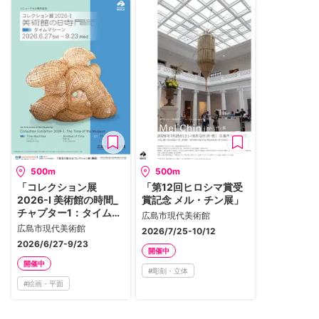
500m
500m
「コレクション展
「第12回ヒロシマ賞受
2026-Ⅰ 美術館の時間_
賞記念 メル・チン展」
チャプター1：タイムマ
広島市現代美術館
シーン」
広島市現代美術館
2026/7/25-10/12
2026/6/27-9/23
開催中
開催中
#
彫刻・立体
#
絵画・平面