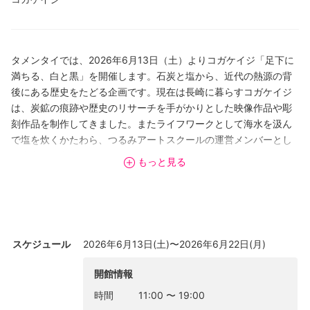
タメンタイでは、2026年6月13日（土）よりコガケイジ「足下に
満ちる、白と黒」を開催します。石炭と塩から、近代の熱源の背
後にある歴史をたどる企画です。現在は長崎に暮らすコガケイジ
は、炭鉱の痕跡や歴史のリサーチを手がかりとした映像作品や彫
刻作品を制作してきました。またライフワークとして海水を汲ん
で塩を炊くかたわら、つるみアートスクールの運営メンバーとし
て広島にも定期的に足を運んでいます。
もっと見る
大阪・西成の日雇い労働者の歴史を遡りながら生き別れた祖父を
探す2019年の作品をきっかけに九州に行き着いた作家は、そこに
残る島の炭鉱に関心を深めました。日雇い労働者たちの過去は、
九州の炭鉱と瀬戸内の塩田をめぐる熱源と労働の歴史とも重なり
スケジュール
2026年6月13日(土)〜2026年6月22日(月)
ます。やがて衰退した島の炭鉱の周辺に残るボタとよばれる石炭
の残滓を拾い集め、島の海水から塩をを炊くことを手がかりに、
開館情報
足下にあるけれど今は見えない近代の痕跡に接近する試みを展示
時間
11:00
〜
19:00
します。本展にあわせて、作品の背景についてご紹介するアーテ