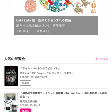
人気の展覧会
すべて見る
「ティム・バートンのラビリンス」
CREVIA BASE Tokyo（クレヴィアベース東京）
2026/11/25-2027/2/21
開催前
「練馬区立美術館コレクション 若林奮－Run and Rest－ 寺田真由美－不在の
存在－」
練馬区立美術館
2026/7/25-10/18
開催中