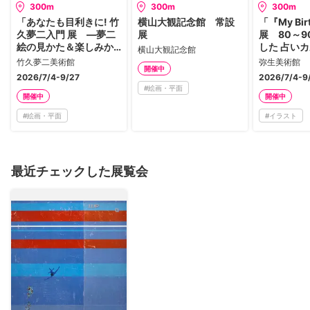
300m
300m
300m
「あなたも目利きに! 竹
横山大観記念館 常設
「『My Bir
久夢二入門 展 ―夢二
展
展 80～
絵の見かた＆楽しみか
した 占い
横山大観記念館
た―」
女雑誌」
竹久夢二美術館
弥生美術館
開催中
2026/7/4-9/27
2026/7/4-9
#
絵画・平面
開催中
開催中
#
絵画・平面
#
イラスト
最近チェックした展覧会