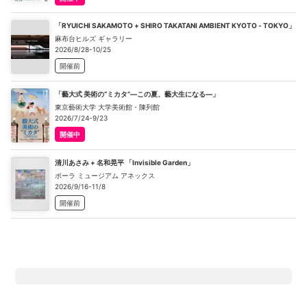
「RYUICHI SAKAMOTO + SHIRO TAKATANI AMBIENT KYOTO - TOKYO」
麻布台ヒルズ ギャラリー
2026/8/28-10/25
開催前
「藝大式 美術の“ミカタ”―この夏、藝大生になる―」
東京藝術大学 大学美術館・陳列館
2026/7/24-9/23
開催中
清川あさみ + 名和晃平 「Invisible Garden」
ポーラ ミュージアム アネックス
2026/9/16-11/8
開催前