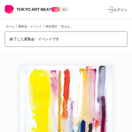
ログイン
Ja
En
ホーム
/
展覧会・イベント
/
清水理沙 「見えない魚の捉えかた」
終了した展覧会・イベントです