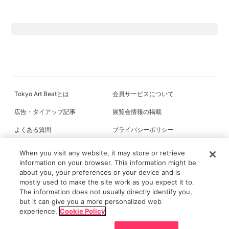
Tokyo Art Beatとは
会員サービスについて
広告・タイアップ記事
展覧会情報の掲載
よくある質問
プライバシーポリシー
利用規約
クッキーの詳細
When you visit any website, it may store or retrieve
information on your browser. This information might be
about you, your preferences or your device and is
mostly used to make the site work as you expect it to.
All content on this site is © its respective owner(s). Tokyo Art Beat (2004-
The information does not usually directly identify you,
2026).
but it can give you a more personalized web
experience.
Cookie Policy