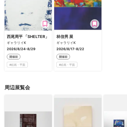
西尾周平 「SHELTER」
林信男 展
ギャラリイK
ギャラリイK
2026/8/24-8/29
2026/8/17-8/22
開催前
開催前
#
絵画・平面
#
絵画・平面
周辺展覧会