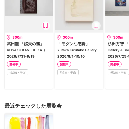
300m
300m
300m
武田龍 「鉱夫の霧」
「モダンな感覚」
杉田万智 
KOSAKU KANECHIKA（京橋）
Yutaka Kikutake Gallery Kyobashi
2026/7/31-9/19
2026/8/1-10/10
2026/7/25-
開催中
開催中
開催中
#
絵画・平面
#
絵画・平面
#
絵画・平面
最近チェックした展覧会