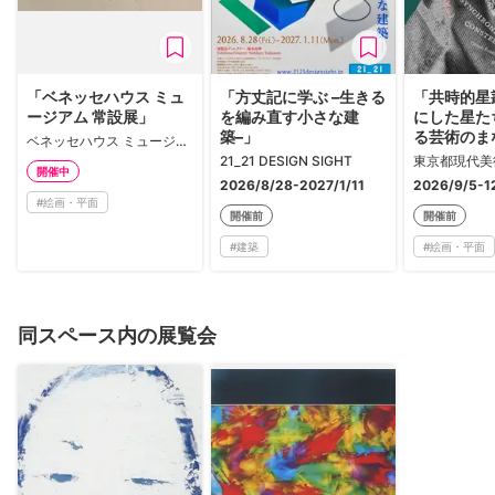
「ベネッセハウス ミュ
「方丈記に学ぶ –生きる
「共時的星
ージアム 常設展」
を編み直す小さな建
にした星た
築–」
る芸術のま
ベネッセハウス ミュージアム
21_21 DESIGN SIGHT
東京都現代美
開催中
2026/8/28-2027/1/11
2026/9/5-1
#
絵画・平面
開催前
開催前
#
建築
#
絵画・平面
同スペース内の展覧会