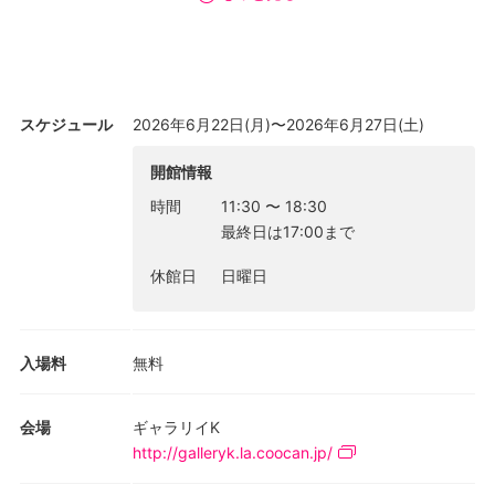
＜遥か昔から綴られ続ける物語、言葉、そして文字から立ち上が
る色と対峙することで、私は私と世界の間で泳ぐ「魚」を絵画を
通して捉えようと試みます。＞
スケジュール
2026年6月22日(月)〜2026年6月27日(土)
開館情報
時間
11:30
〜
18:30
最終日は17:00まで
休館日
日曜日
入場料
無料
会場
ギャラリイK
http://galleryk.la.coocan.jp/