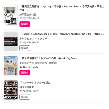
「練馬区立美術館コレクション 若林奮－Run and Rest－ 寺田真由美－不在の
存在－」
練馬区立美術館
2026/7/25-10/18
開催中
「RYUICHI SAKAMOTO + SHIRO TAKATANI AMBIENT KYOTO - TOKYO」
麻布台ヒルズ ギャラリー
2026/8/28-10/25
開催前
「藝大式 美術の“ミカタ”―この夏、藝大生になる―」
東京藝術大学 大学美術館・陳列館
2026/7/24-9/23
開催中
「ギルバート＆ジョージ展」
国立新美術館
2027/9/17-12/20
開催前