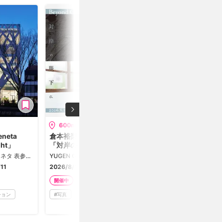
600m
600m
eneta
倉本裕梨 + 中川晶子
花形槙 「未体――遡行
ght」
「対岸の眼下に」
メディア論：人間の捻
転」
ボッテガ・ヴェネタ 表参道フラッグシップ
YUGEN Gallery
TAV GALLERY
11
2026/8/1-8/30
2026/8/7-8/23
開催中
開催中
ション
#
写真
#
メディアアート