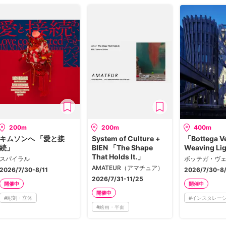
200m
200m
400m
キムソンへ 「愛と接
System of Culture +
「Bottega V
続」
BIEN 「The Shape
Weaving Li
That Holds It.」
スパイラル
AMATEUR（アマチュア）
2026/7/30-8/11
2026/7/30-8/
2026/7/31-11/25
開催中
開催中
開催中
#
彫刻・立体
#
インスタレー
#
絵画・平面