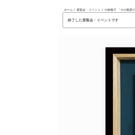
ホーム
/
展覧会・イベント
/
小林雅子 「その風景
日本
English
語
En
Ja
ログイン
終了した展覧会・イベントです
戻る
ホーム
ログイン
Instagram
X
YouTube
Facebook
LINE
メールマガジン
Tokyo Art Beatとは
会員サービスについて