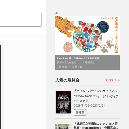
AD
マップ
チケット割引
人気の展覧会
すべて見る
「ティム・バートンのラビリンス」
CREVIA BASE Tokyo（クレヴィア
ベース東京）
2026/11/25-2027/2/21
開催前
「練馬区立美術館コレクション 若
林奮－Run and Rest－ 寺田真由美