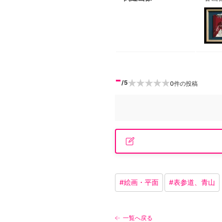
-
/5
0
件の投稿
#
絵画・平面
#
表参道、青山
一覧へ戻る