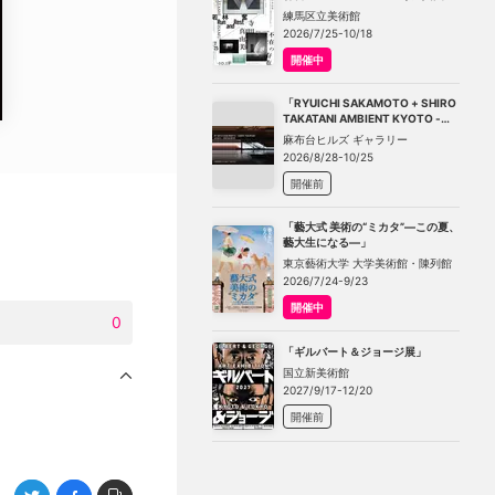
－不在の存在－」
練馬区立美術館
2026/7/25-10/18
開催中
「RYUICHI SAKAMOTO + SHIRO
TAKATANI AMBIENT KYOTO -
TOKYO」
麻布台ヒルズ ギャラリー
2026/8/28-10/25
開催前
「藝大式 美術の“ミカタ”―この夏、
藝大生になる―」
東京藝術大学 大学美術館・陳列館
2026/7/24-9/23
開催中
0
「ギルバート＆ジョージ展」
国立新美術館
2027/9/17-12/20
開催前