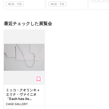
#
絵画・平面
#
絵画・平面
最近チェックした展覧会
ミッコ・クオリンキ +
エリナ・ヴァイニオ
「Each has its
speech」
CAGE GALLERY