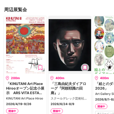
周辺展覧会
200m
400m
400m
「KINUTANI Art Place
「三島由紀夫ダイアロ
「絵とのダ
Hirooオープン記念小展
ーグ『阿頼耶識の回
2026」
示 ARS VITA ESTA
廊』」
Art Gallery 
VITA ARS ESTA──芸術
KINUTANI Art Place Hiroo
スクールデレック芸術社会学研究所
2026/8/1-8
は人生、人生は芸術
2026/4/19-9/26
2026/6/24-8/9
──」
開催中
開催中
開催中
#
ドローイン