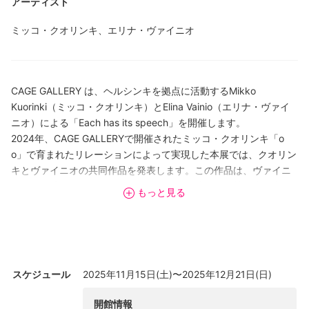
アーティスト
ミッコ・クオリンキ、エリナ・ヴァイニオ
CAGE GALLERY は、ヘルシンキを拠点に活動するMikko
Kuorinki（ミッコ・クオリンキ）とElina Vainio（エリナ・ヴァイ
ニオ）による「Each has its speech」を開催します。
2024年、CAGE GALLERYで開催されたミッコ・クオリンキ「o
o」で育まれたリレーションによって実現した本展では、クオリン
キとヴァイニオの共同作品を発表します。この作品は、ヴァイニ
オによる潰れた段ボール箱のような白い形態に、鉛筆の走り書き
もっと見る
の線を想起させる、カーボンファイバーの細いロッドをクオリン
キがアッセンブルすることで、つくられました。日常の中の断片
的な事物を解釈し、詩的な言語を喚起させるクオリンキとヴァイ
ニオ。「もの」が環境をつくると同時に、環境が「もの」を形づ
くることへの関心が作品となってあらわれる本作を、この機会に
スケジュール
2025年11月15日(土)〜2025年12月21日(日)
ぜひご覧ください。
開館情報