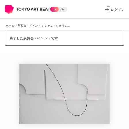
ログイン
Ja
En
ホーム
/
展覧会・イベント
/
ミッコ・クオリンキ + エリナ・ヴァイニオ 「Each has its speech」
終了した展覧会・イベントです