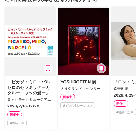
「ピカソ・ミロ・バル
YOSHIROTTEN 展
「ロン・ミ
セロのセラミックーカ
大谷グランド・センター
森美術館
タルーニャへの愛ー」
2026/4/29-
開催中
ヨックモックミュージアム
開催中
#
インスタレーション
2026/2/10-12/20
#
彫刻・立体
開催中
#
陶芸・漆