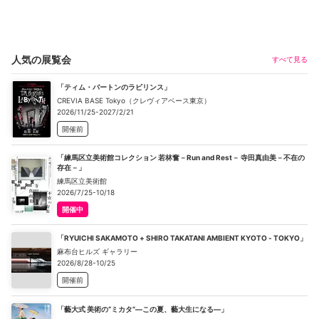
人気の展覧会
すべて見る
「ティム・バートンのラビリンス」
CREVIA BASE Tokyo（クレヴィアベース東京）
2026/11/25-2027/2/21
開催前
「練馬区立美術館コレクション 若林奮－Run and Rest－ 寺田真由美－不在の
存在－」
練馬区立美術館
2026/7/25-10/18
開催中
「RYUICHI SAKAMOTO + SHIRO TAKATANI AMBIENT KYOTO - TOKYO」
麻布台ヒルズ ギャラリー
2026/8/28-10/25
開催前
「藝大式 美術の“ミカタ”―この夏、藝大生になる―」