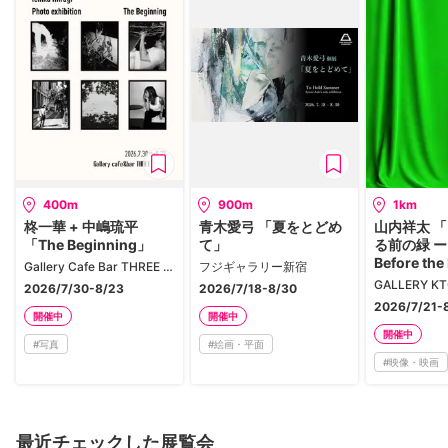
400m
900m
1km
柊一華 + 中嶋琉平
青木愛弓 「夏をとどめ
山内祥太 
「The Beginning」
て」
る前の緑 ー T
Before th
Gallery Cafe Bar THREE THREE
フジギャラリー新宿
GALLERY K
2026/7/30-8/23
2026/7/18-8/30
2026/7/21-
開催中
開催中
開催中
#
写真
#
絵画・平面
#
映像・映画
最近チェックした展覧会