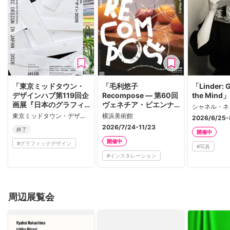
「東京ミッドタウン・
「毛利悠子
「Linder: 
デザインハブ第119回企
Recompose ― 第60回
the Mind」
画展『日本のグラフィ
ヴェネチア・ビエンナ
ックデザイン2026』」
ーレ日本館帰国展」
東京ミッドタウン・デザインハブ
横浜美術館
2026/6/25-
2026/7/24-11/23
終了
開催中
開催中
#
グラフィックデザイン
#
写真
#
インスタレーション
周辺展覧会