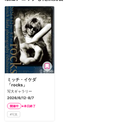
ミッチ・イケダ
「rocks」
写大ギャラリー
2026/6/12-8/7
※本日終了
開催中
#
写真