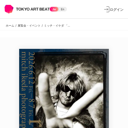
ログイン
Ja
En
ホーム
/
展覧会・イベント
/
ミッチ・イケダ 「rocks」