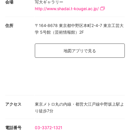
版。2002年にウェールズ出身で、イギリスを代表するバンド、
会場
写大ギャラリー
Manic Street Preachers の写真集“Forever Delayed,
http://www.shadai.t-kougei.ac.jp/
Photographs of The Manic Street Preachers ”をイギリスの出版
社Vision Onから出版しています。
住所
〒164‐8678 東京都中野区本町2-4-7 東京工芸大
学 5号館（芸術情報館）2F
また、ライフワークとして、イギリスで行われている世界最大規
模の野外音楽祭「グラストンバリー・フェスティバル」
（Glastonbury Festival)を1986年から現在まで40年近く、取材し
地図アプリで見る
続けています。舞台を彩るミュージシャンは元より、オーディエ
ンスや主催者などのスタッフまでにもレンズを向けています。
写真家活動50周年を迎える本年、未だ現役を貫き、数々の展覧会
と出版が予定されています。mitch ikedaの作品には、国内外の音
楽業界のひとつの歴史が克明に刻まれています。
アクセス
東京メトロ丸の内線・都営大江戸線中野坂上駅よ
り徒歩7分
電話番号
03-3372-1321