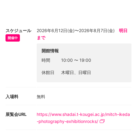
的です。国内外問わずミュージシャンとの信頼関係は厚く、CDジ
ャケットやポスターなどにも多く使用されています。
日本国内の活動としては、氷室京介、ザ・イエロー・モンキー、
アジアン・カンフー・ジェネレーションなどのオフィシャルフォ
スケジュール
2026年6月12日(金)〜2026年8月7日(金)
明日
トグラファーを担当してきました。2018年には、吉井和哉（ザ・
まで
開催中
イエロー・モンキー）写真集『みつめあう2人』（玄光社）を出版
しました。この写真集は1993年から2018年までの25年という長
開館情報
期間に渡り、撮影をした作品で構成されています。また、サイズ
時間
10:00
〜
19:00
60cm×45cmの手製本による大型本という他に類を見ないもので
す。
休館日
木曜日、日曜日
海外での活動としては、昨年再結成し、世界的な話題となってい
るオアシス（OASIS）をデビュー当時から現在まで撮影していま
入場料
無料
す。他にもカート・コバーン（Kurt Cobain, Nirvana）、ベック
（BECK）などのミュージシャン、そしてマニック・ストリート・
プリーチャーズ（Manic Street Preachers）、ランシド
展覧会URL
https://www.shadai.t-kougei.ac.jp/mitch-ikeda
（RANCID）、コーン（Korn）をはじめ、イギリス、アメリカな
-photography-exhibitionrocks/
どの各国を代表するバンドを多数、撮影しています。2003年に
OASISの写真集“Live Forever”（ロッキング・オンジャパン）を出