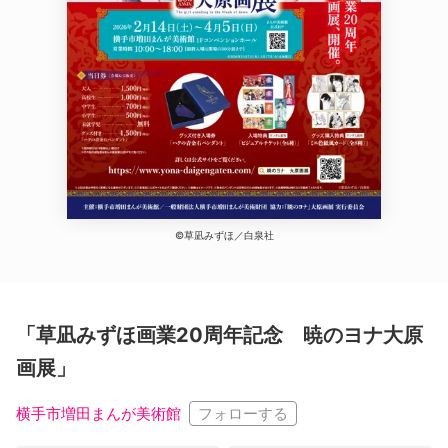
©草凪みずほ／白泉社
「草凪みずほ画業20周年記念 暁のヨナ大原
画展」
フォローする
横手市増田まんが美術館