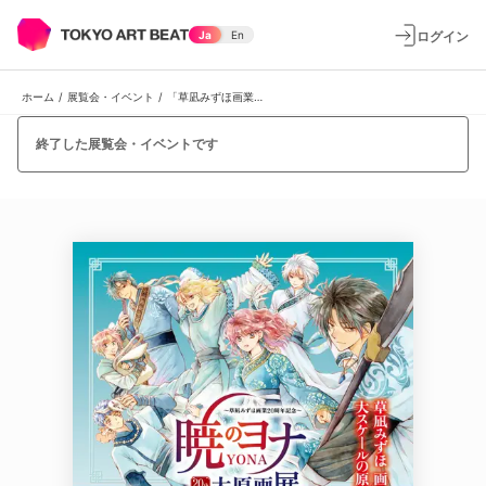
ログイン
Ja
En
ホーム
/
展覧会・イベント
/
「草凪みずほ画業20周年記念 暁のヨナ大原画展」
終了した展覧会・イベントです