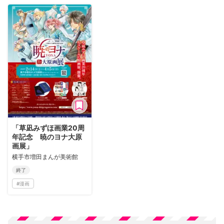
「草凪みずほ画業20周
年記念 暁のヨナ大原
画展」
横手市増田まんが美術館
終了
#
漫画