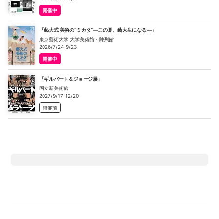
開催中
「藝大式 美術の“ミカタ”―この夏、藝大生になる―」
東京藝術大学 大学美術館・陳列館
2026/7/24-9/23
開催中
「ギルバート＆ジョージ展」
国立新美術館
2027/9/17-12/20
開催前