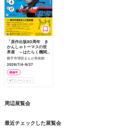
「原作出版80周年 き
かんしゃトーマスの世
界展 ～はたらく機関
車たちのおはなし～」
横手市増田まんが美術館
2026/7/4-9/27
開催中
#
アニメーション
周辺展覧会
最近チェックした展覧会