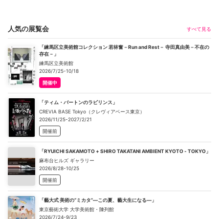
人気の展覧会
すべて見る
「練馬区立美術館コレクション 若林奮－Run and Rest－ 寺田真由美－不在の
存在－」
練馬区立美術館
2026/7/25-10/18
開催中
「ティム・バートンのラビリンス」
CREVIA BASE Tokyo（クレヴィアベース東京）
2026/11/25-2027/2/21
開催前
「RYUICHI SAKAMOTO + SHIRO TAKATANI AMBIENT KYOTO - TOKYO」
麻布台ヒルズ ギャラリー
2026/8/28-10/25
開催前
「藝大式 美術の“ミカタ”―この夏、藝大生になる―」
東京藝術大学 大学美術館・陳列館
2026/7/24-9/23