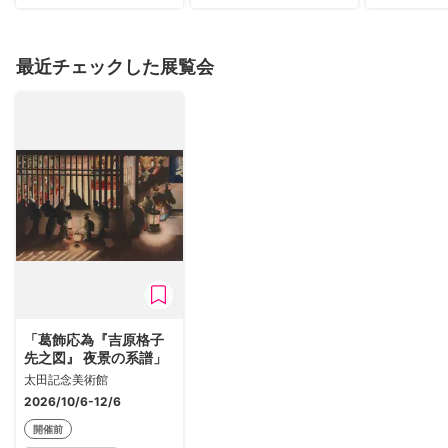
最近チェックした展覧会
「葛飾応為『吉原格子
先之図』 夜景の系譜」
太田記念美術館
2026/10/6-12/6
開催前