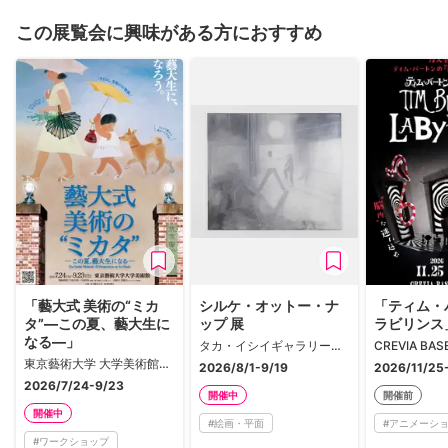
この展覧会に興味がある方におすすめ
「藝大式 美術の“ミカ
シルケ・オットー・ナ
「ティム・
タ”―この夏、藝大生に
ップ 展
ラビリンス
なる―」
タカ・イシイギャラリー京橋
東京藝術大学 大学美術館・陳列館
2026/8/1-9/19
2026/11/25
2026/7/24-9/23
開催中
開催前
開催中
#
絵画・平面
#
アニメーシ
#
ワークショップ