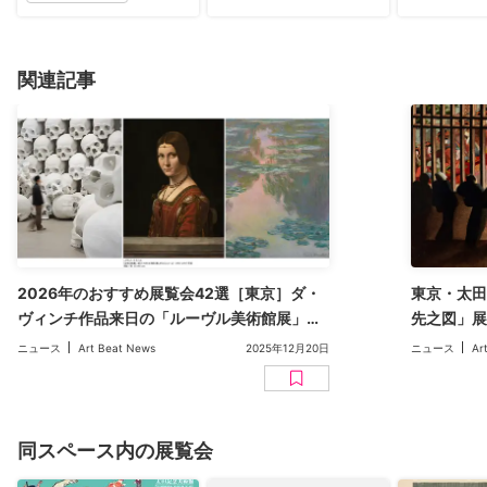
関連記事
2026年のおすすめ展覧会42選［東京］ダ・
東京・太田
ヴィンチ作品来日の「ルーヴル美術館展」か
先之図」展
ら「モネ展」「ロン・ミュエク展」まで
2026年
ニュース
Art Beat News
2025年12月20日
ニュース
Ar
同スペース内の展覧会