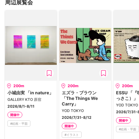
周辺展覧会
200m
200m
200m
小城由実 「in nature」
エズラ・ブラウン
ESSU 「
「The Things We
っさこ）」
GALLERY KTO 原宿
Carry」
YOD TOKYO
2026/8/1-8/11
YOD TOKYO
2026/7/31-
開催中
2026/7/31-8/12
開催中
#
絵画・平面
開催中
#
絵画・平面
#
イラスト