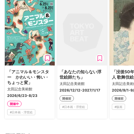
「アニマル＆モンスタ
「あなたの知らない浮
「没後50年
ー かわいい・怖い・
世絵師たち」
人 歌舞伎
ちょっと変」
太田記念美術館
太田記念美術
太田記念美術館
2026/12/12-2027/1/17
2026/9/1-9
2026/6/23-8/23
開催前
開催前
開催中
#
日本画・浮世絵
#
版画
#
日本画・浮世絵