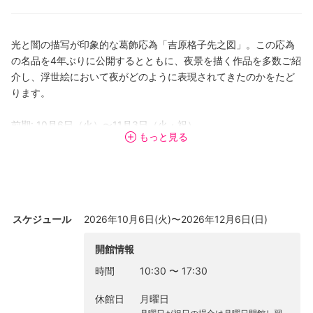
光と闇の描写が印象的な葛飾応為「吉原格子先之図」。この応為
の名品を4年ぶりに公開するとともに、夜景を描く作品を多数ご紹
介し、浮世絵において夜がどのように表現されてきたのかをたど
ります。
前期: 10月6日（火）〜11月3日（火・祝）
もっと見る
後期: 11月7日（土）〜12月6日（日）
※前後期で全点展示替え
スケジュール
2026年10月6日(火)〜2026年12月6日(日)
開館情報
時間
10:30
〜
17:30
休館日
月曜日