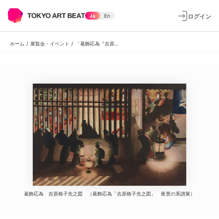
ログイン
Ja
En
ホーム
/
展覧会・イベント
/
「葛飾応為『吉原格子先之図』 夜景の系譜」
葛飾応為 吉原格子先之図 （葛飾応為「吉原格子先之図」 夜景の系譜展）