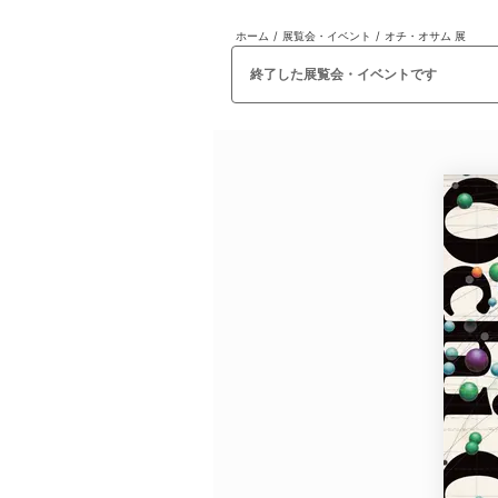
ホーム
/
展覧会・イベント
/
オチ・オサム 展
日本
English
語
En
Ja
ログイン
終了した展覧会・イベントです
戻る
ホーム
ログイン
Instagram
X
YouTube
Facebook
LINE
メールマガジン
Tokyo Art Beatとは
会員サービスについて