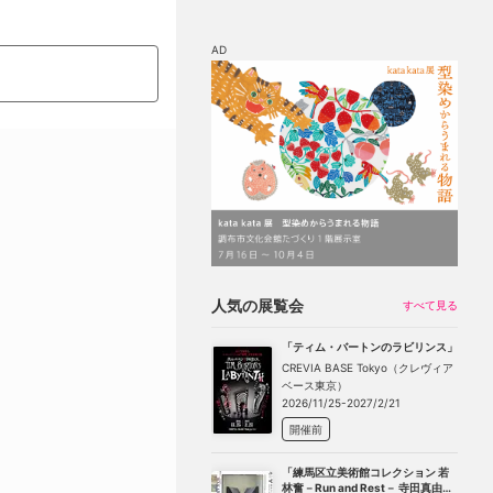
AD
マップ
チケット割引
人気の展覧会
すべて見る
「ティム・バートンのラビリンス」
CREVIA BASE Tokyo（クレヴィア
ベース東京）
2026/11/25-2027/2/21
開催前
「練馬区立美術館コレクション 若
林奮－Run and Rest－ 寺田真由美