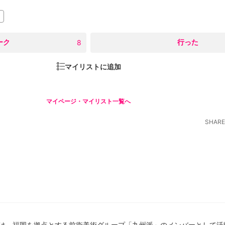
ーク
○
行った
8
マイリストに追加
マイページ・マイリスト一覧へ
SHARE
015)は、福岡を拠点とする前衛美術グループ「九州派」のメンバーとして