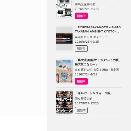
－不在の存在－」
練馬区立美術館
2026/7/25-10/18
開催中
「RYUICHI SAKAMOTO + SHIRO
TAKATANI AMBIENT KYOTO -
TOKYO」
麻布台ヒルズ ギャラリー
2026/8/28-10/25
開催前
「藝大式 美術の“ミカタ”―この夏、
藝大生になる―」
東京藝術大学 大学美術館・陳列館
2026/7/24-9/23
開催中
「ギルバート＆ジョージ展」
国立新美術館
2027/9/17-12/20
開催前