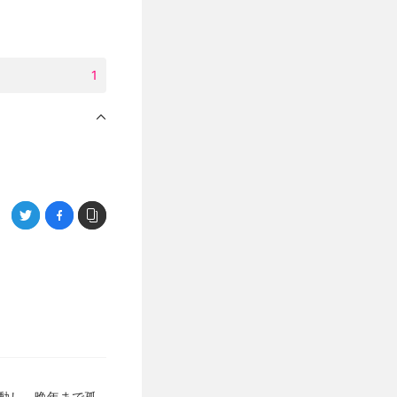
1
活動し、晩年まで孤