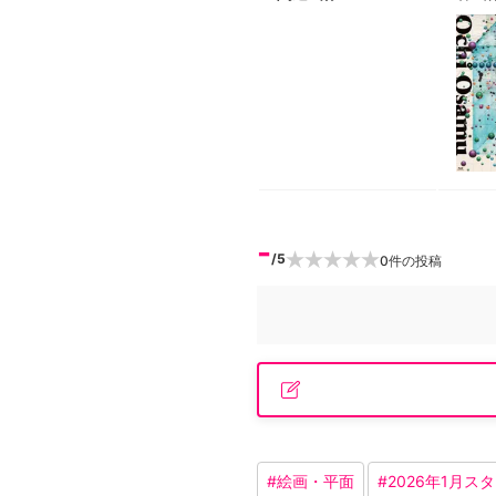
-
/5
0
件の投稿
#
絵画・平面
#
2026年1月