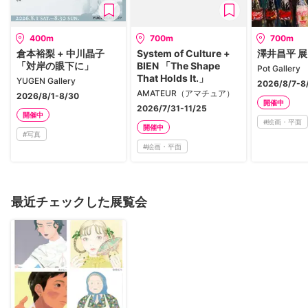
400m
700m
700m
倉本裕梨 + 中川晶子
System of Culture +
澤井昌平 展
「対岸の眼下に」
BIEN 「The Shape
Pot Gallery
That Holds It.」
YUGEN Gallery
2026/8/7-8
AMATEUR（アマチュア）
2026/8/1-8/30
開催中
2026/7/31-11/25
開催中
#
絵画・平面
開催中
#
写真
#
絵画・平面
最近チェックした展覧会