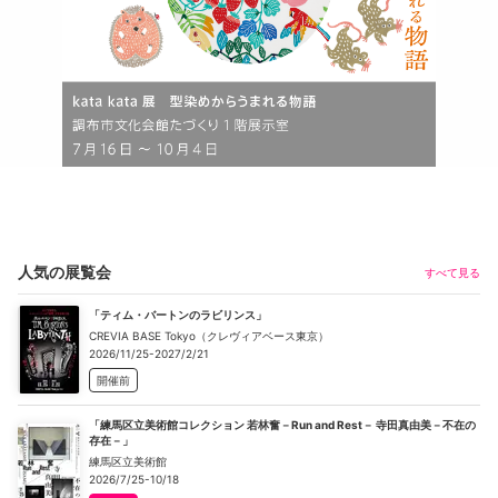
人気の展覧会
すべて見る
「ティム・バートンのラビリンス」
CREVIA BASE Tokyo（クレヴィアベース東京）
2026/11/25-2027/2/21
開催前
「練馬区立美術館コレクション 若林奮－Run and Rest－ 寺田真由美－不在の
存在－」
練馬区立美術館
2026/7/25-10/18