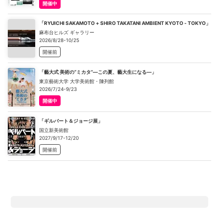
開催中
「RYUICHI SAKAMOTO + SHIRO TAKATANI AMBIENT KYOTO - TOKYO」
麻布台ヒルズ ギャラリー
2026/8/28-10/25
開催前
「藝大式 美術の“ミカタ”―この夏、藝大生になる―」
東京藝術大学 大学美術館・陳列館
2026/7/24-9/23
開催中
「ギルバート＆ジョージ展」
国立新美術館
2027/9/17-12/20
開催前