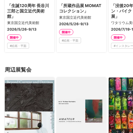
「生誕120周年 長谷川
「所蔵作品展 MOMAT
「没後20年
三郎と国立近代美術
コレクション」
ン・パイク
館」
展」
東京国立近代美術館
東京国立近代美術館
ワタリウム美
2026/5/26-9/13
2026/5/26-9/13
2026/7/19-
開催中
開催中
開催中
#
絵画・平面
#
絵画・平面
#
インスタレ
周辺展覧会