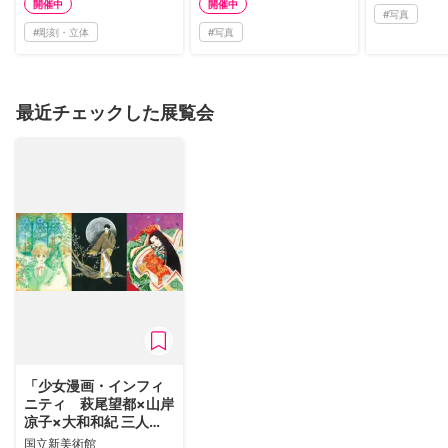
開催中
開催中
#
写真
#
彫刻・立体
#
写真
最近チェックした展覧会
「少女漫画・インフィ
ニティ 萩尾望都×山岸
凉子×大和和紀 三人
展」
国立新美術館