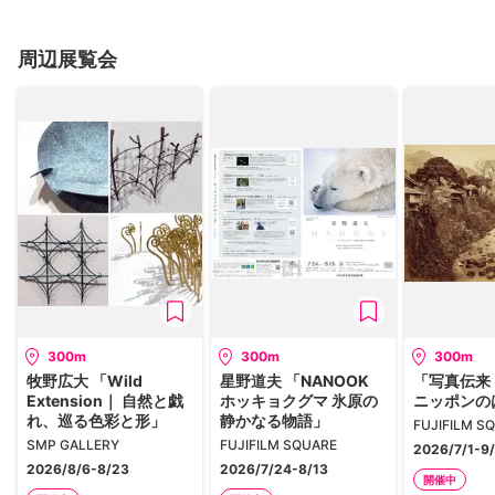
周辺展覧会
300m
300m
300m
牧野広大 「Wild
星野道夫 「NANOOK
「写真伝来
Extension｜ 自然と戯
ホッキョクグマ 氷原の
ニッポンの
れ、巡る色彩と形」
静かなる物語」
FUJIFILM S
SMP GALLERY
FUJIFILM SQUARE
2026/7/1-9/
2026/8/6-8/23
2026/7/24-8/13
開催中