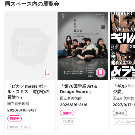
同スペース内の展覧会
「ピカソ meets ポー
「第76回学展 Art＆
「ギルバー
ル・スミス 遊び心の
Design Award」
ジ展」
冒険へ」
国立新美術館
国立新美術館
国立新美術館
2026/8/6-8/16
2027/9/17-
2026/6/10-9/21
開催中
開催前
開催中
#
公募展
#
インスタレ
#
絵画・平面