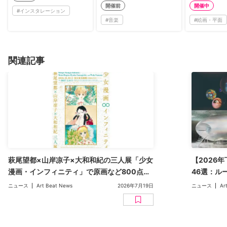
開催前
開催中
#
インスタレーション
#
音楽
#
絵画・平面
関連記事
萩尾望都×山岸凉子×大和和紀の三人展「少女
【2026
漫画・インフィニティ」で原画など800点超
46選：ル
を展示。六本木・国立新美術館で10月開幕
マリメッコ
ニュース
Art Beat News
2026年7月19日
ニュース
Ar