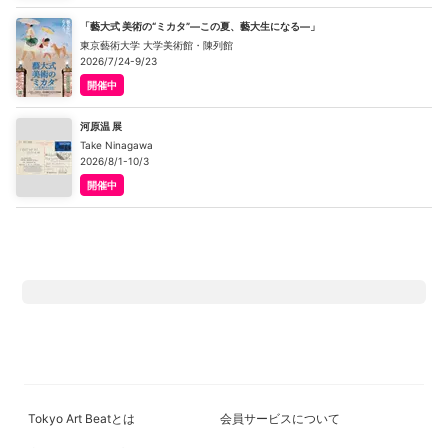
「藝大式 美術の“ミカタ”―この夏、藝大生になる―」
東京藝術大学 大学美術館・陳列館
2026/7/24-9/23
開催中
河原温 展
Take Ninagawa
2026/8/1-10/3
開催中
Tokyo Art Beatとは
会員サービスについて