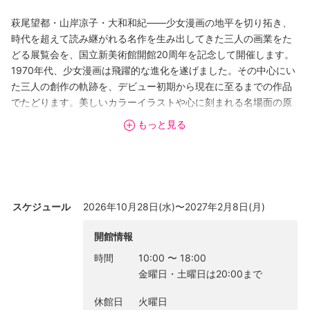
萩尾望都・山岸凉子・大和和紀――少女漫画の地平を切り拓き、
時代を超えて読み継がれる名作を生み出してきた三人の画業をた
どる展覧会を、国立新美術館開館20周年を記念して開催します。
1970年代、少女漫画は飛躍的な進化を遂げました。その中心にい
た三人の創作の軌跡を、デビュー初期から現在に至るまでの作品
でたどります。美しいカラーイラストや心に刻まれる名場面の原
画、さらに貴重な資料の数々を通して、その奥深い表現世界に迫
もっと見る
ります。なお、本展は国立の美術館で開催される初の大規模な少
女漫画展です。
スケジュール
2026年10月28日(水)〜2027年2月8日(月)
開館情報
時間
10:00
〜
18:00
金曜日・土曜日は20:00まで
休館日
火曜日