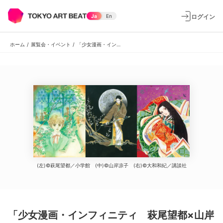
ログイン
Ja
En
ホーム
/
展覧会・イベント
/
「少女漫画・インフィニティ 萩尾望都×山岸凉子×大和和紀 三人展」
(左)©萩尾望都／小学館 (中)©山岸凉子 (右)©大和和紀／講談社
「少女漫画・インフィニティ 萩尾望都×山岸