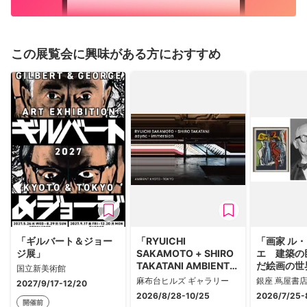
この展覧会に興味がある方におすすめ
「ギルバート＆ジョー
「RYUICHI
「画家 ル
ジ展」
SAKAMOTO + SHIRO
エ 建築の
TAKATANI AMBIENT
だ絵画の世
国立新美術館
KYOTO - TOKYO」
麻布台ヒルズ ギャラリー
銀座 蔦屋書
2027/9/17-12/20
2026/8/28-10/25
2026/7/25-
開催前