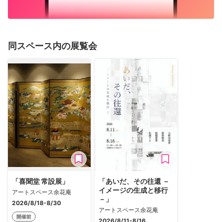
同スペース内の展覧会
「喜聞堂 常設展」
「あいだ、その往還 －
イメージの生成と移行
アートスペース余花庵
－」
2026/8/18-8/30
アートスペース余花庵
開催前
2026/8/11-8/16