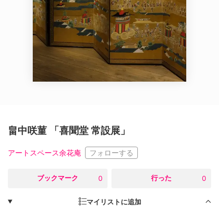
畠中咲菫 「喜聞堂 常設展」
フォローする
アートスペース余花庵
○
ブックマーク
○
行った
0
0
マイリストに追加