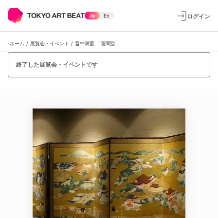
ログイン
Ja
En
ホーム
/
展覧会・イベント
/
畠中咲菫 「喜聞堂 常設展」
終了した展覧会・イベントです