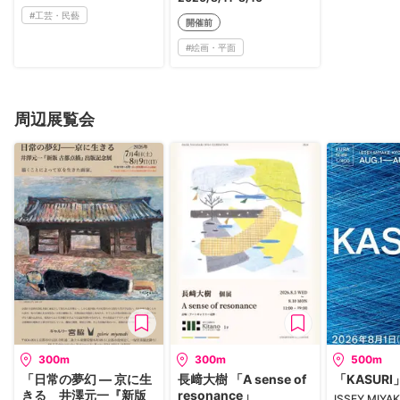
#
工芸・民藝
開催前
#
絵画・平面
周辺展覧会
300m
300m
500m
「日常の夢幻 ― 京に生
長﨑大樹 「A sense of
「KASURI
きる 井澤元一『新版
resonance」