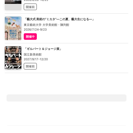
開催前
「藝大式 美術の“ミカタ”―この夏、藝大生になる―」
東京藝術大学 大学美術館・陳列館
2026/7/24-9/23
開催中
「ギルバート＆ジョージ展」
国立新美術館
2027/9/17-12/20
開催前