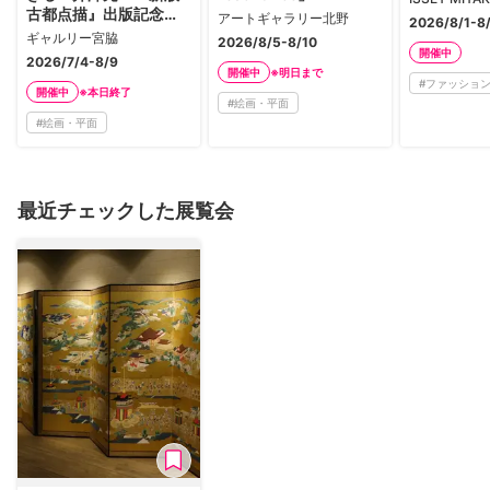
古都点描』出版記念
アートギャラリー北野
2026/8/1-8
展」
ギャルリー宮脇
2026/8/5-8/10
開催中
2026/7/4-8/9
※明日まで
開催中
#
ファッション
※本日終了
開催中
#
絵画・平面
#
絵画・平面
最近チェックした展覧会