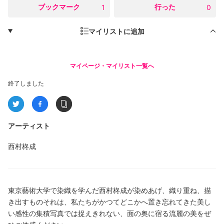
○
ブックマーク
○
行った
1
0
マイリストに追加
マイページ・マイリスト一覧へ
終了しました
アーティスト
西村柊成
東京藝術大学で染織を学んだ西村柊成が染めあげ、織り重ね、描
き出すものそれは、私たちがかつてどこかへ置き忘れてきた美し
い感性の集積写真では捉えきれない、面の奥に宿る流麗の美をぜ