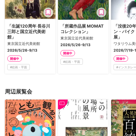
「生誕120周年 長谷川
「所蔵作品展 MOMAT
「没後20年
三郎と国立近代美術
コレクション」
ン・パイク
館」
展」
東京国立近代美術館
東京国立近代美術館
ワタリウム美
2026/5/26-9/13
2026/5/26-9/13
2026/7/19-
開催中
開催中
開催中
#
絵画・平面
#
絵画・平面
#
インスタレ
周辺展覧会