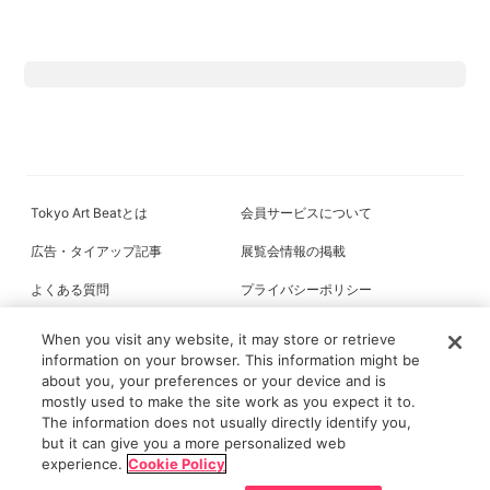
Tokyo Art Beatとは
会員サービスについて
広告・タイアップ記事
展覧会情報の掲載
よくある質問
プライバシーポリシー
利用規約
クッキーの詳細
When you visit any website, it may store or retrieve
information on your browser. This information might be
about you, your preferences or your device and is
mostly used to make the site work as you expect it to.
All content on this site is © its respective owner(s). Tokyo Art Beat (2004-
The information does not usually directly identify you,
2026).
but it can give you a more personalized web
experience.
Cookie Policy