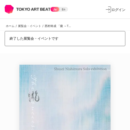
ログイン
Ja
En
ホーム
/
展覧会・イベント
/
西村柊成 「朧 ～The succession of time～」
終了した展覧会・イベントです