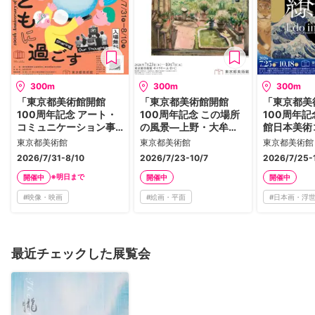
300m
300m
300m
「東京都美術館開館
「東京都美術館開館
「東京都美
100周年記念 アート・
100周年記念 この場所
100周年記
コミュニケーション事
の風景―上野・大牟
館日本美術
業を体験する 2026 と
田・ブエノスアイレ
ン 百花繚
東京都美術館
東京都美術館
東京都美術館
もに観る、ともに過ご
ス」
えた江戸絵
2026/7/31-8/10
2026/7/23-10/7
2026/7/25-
す」
※明日まで
開催中
開催中
開催中
#
映像・映画
#
絵画・平面
#
日本画・浮
最近チェックした展覧会