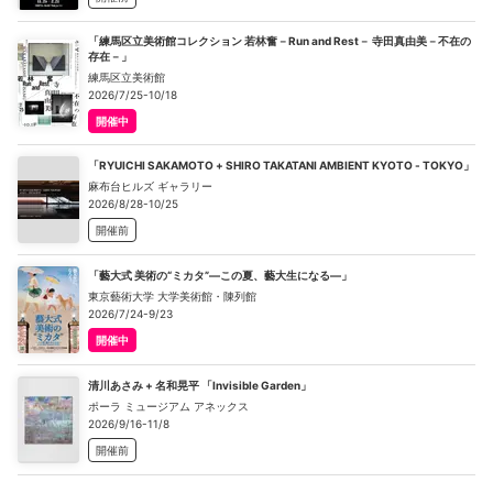
「練馬区立美術館コレクション 若林奮－Run and Rest－ 寺田真由美－不在の
存在－」
練馬区立美術館
2026/7/25-10/18
開催中
「RYUICHI SAKAMOTO + SHIRO TAKATANI AMBIENT KYOTO - TOKYO」
麻布台ヒルズ ギャラリー
2026/8/28-10/25
開催前
「藝大式 美術の“ミカタ”―この夏、藝大生になる―」
東京藝術大学 大学美術館・陳列館
2026/7/24-9/23
開催中
清川あさみ + 名和晃平 「Invisible Garden」
ポーラ ミュージアム アネックス
2026/9/16-11/8
開催前