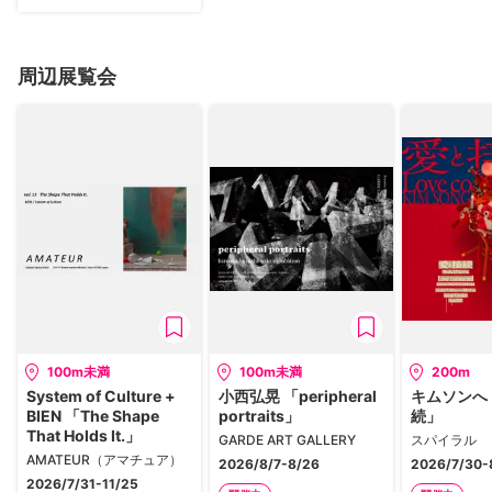
周辺展覧会
100m未満
100m未満
200m
System of Culture +
小西弘晃 「peripheral
キムソンへ
BIEN 「The Shape
portraits」
続」
That Holds It.」
GARDE ART GALLERY
スパイラル
AMATEUR（アマチュア）
2026/8/7-8/26
2026/7/30-
2026/7/31-11/25