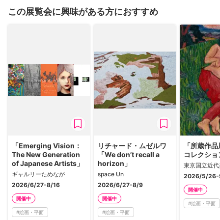
この展覧会に興味がある方におすすめ
「Emerging Vision：
リチャード・ムゼルワ
「所蔵作品展
The New Generation
「We don’t recall a
コレクショ
of Japanese Artists」
horizon」
東京国立近代
ギャルリーためなが
space Un
2026/5/26-
2026/6/27-8/16
2026/6/27-8/9
開催中
開催中
開催中
#
絵画・平面
#
絵画・平面
#
絵画・平面