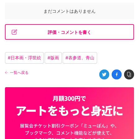
まだコメントはありません
評価・コメントを書く
#
日本画・浮世絵
#
版画
#
表参道、青山
一覧へ戻る