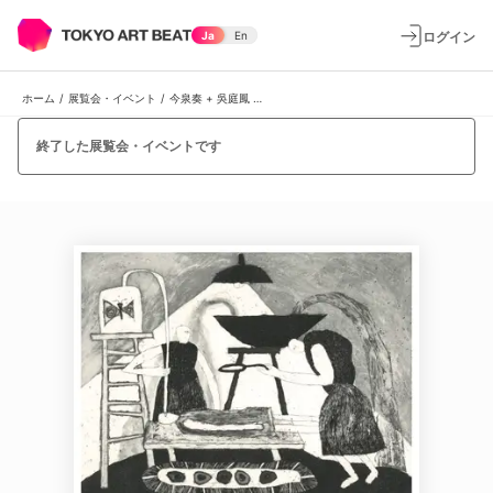
ログイン
Ja
En
ホーム
/
展覧会・イベント
/
今泉奏 + 吳庭鳳 「鄰｜隣人」
終了した展覧会・イベントです