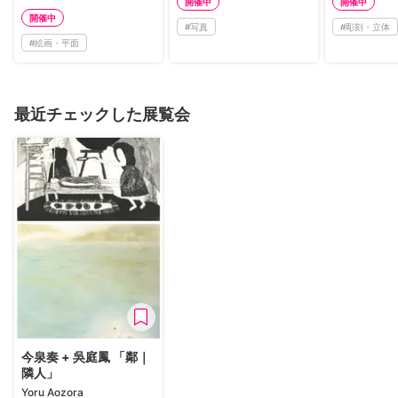
開催中
開催中
開催中
#
写真
#
彫刻・立体
#
絵画・平面
最近チェックした展覧会
今泉奏 + 吳庭鳳 「鄰｜
隣人」
Yoru Aozora