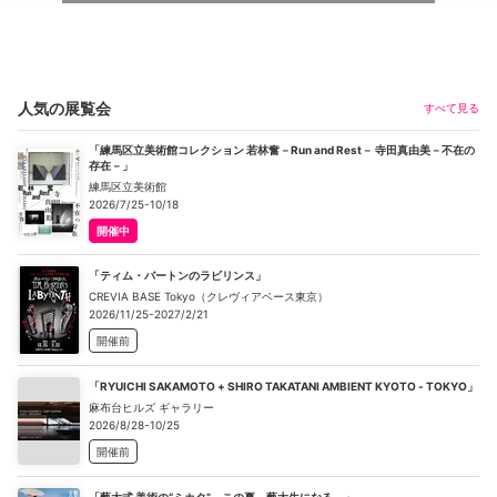
人気の展覧会
すべて見る
「練馬区立美術館コレクション 若林奮－Run and Rest－ 寺田真由美－不在の
存在－」
練馬区立美術館
2026/7/25-10/18
開催中
「ティム・バートンのラビリンス」
CREVIA BASE Tokyo（クレヴィアベース東京）
2026/11/25-2027/2/21
開催前
「RYUICHI SAKAMOTO + SHIRO TAKATANI AMBIENT KYOTO - TOKYO」
麻布台ヒルズ ギャラリー
2026/8/28-10/25
開催前
「藝大式 美術の“ミカタ”―この夏、藝大生になる―」