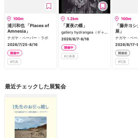
100m
1.2km
100m
浦川和也 「Places of
「夏夜の蝶」
「藤井ヨシ
Amnesia」
展」
gallery hydrangea（ギャラリー ハイドランジア）
ナガヤ・ペーパー・ラボ
ナガヤ・ペー
2026/8/7-8/16
2026/7/25-8/16
2026/8/17-
開催中
開催中
開催前
#
公募展
#
写真
#
写真
最近チェックした展覧会