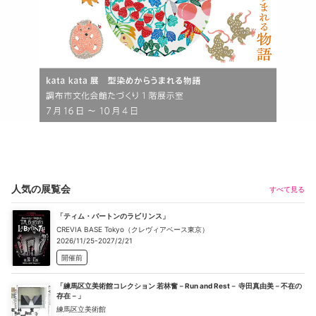
人気の展覧会
すべて見る
「ティム・バートンのラビリンス」
CREVIA BASE Tokyo（クレヴィアベース東京）
2026/11/25-2027/2/21
開催前
「練馬区立美術館コレクション 若林奮－Run and Rest－ 寺田真由美－不在の
存在－」
練馬区立美術館