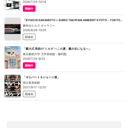
2026/7/25-10/18
開催中
「RYUICHI SAKAMOTO + SHIRO TAKATANI AMBIENT KYOTO - TOKYO」
麻布台ヒルズ ギャラリー
2026/8/28-10/25
開催前
「藝大式 美術の“ミカタ”―この夏、藝大生になる―」
東京藝術大学 大学美術館・陳列館
2026/7/24-9/23
開催中
「ギルバート＆ジョージ展」
国立新美術館
2027/9/17-12/20
開催前