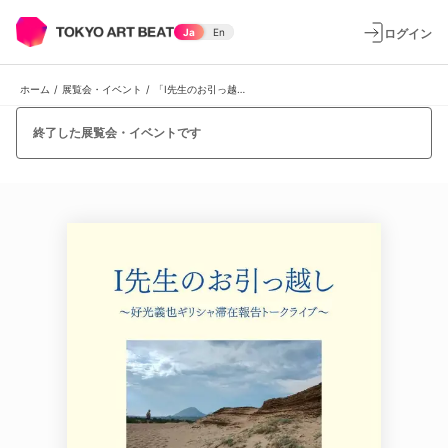
ログイン
Ja
En
ホーム
/
展覧会・イベント
/
「I先生のお引っ越し〜好光義也ギリシャ滞在報告トークライブ」
終了した展覧会・イベントです