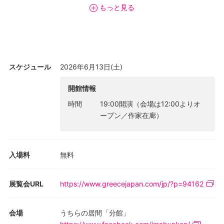
技、楽器演奏、映像、人形劇、コラージュなどのメディアを用い
もっと見る
たパフォーマンスの上演や展覧会を行う好光義也は、2025年9月
にギリシャの国民的詩人コンスタンディノス・カヴァフィスの詩
作を読むイベント「カヴァフィスの詩を読む会」を開催してい
る。
スケジュール
2026年6月13日(土)
今回のイベントではそんな好光氏が今年5月にケルキラ島（コルフ
島）で開催された19th Audio Visual Art Festivalへの招聘を受けギ
開館情報
リシャに滞在した際の体験談をトークライブに昇華。当日はトー
時間
19:00開演（会場は12:00よりオ
クライブとあわせてギリシャの影絵人形劇カラジョージス
ープン／作家在廊）
（Καραγκιόζης）の子供向け体験会も開催される予定。
入場料
無料
展覧会URL
https://www.greecejapan.com/jp/?p=94162
会場
うちらの居間「分館」