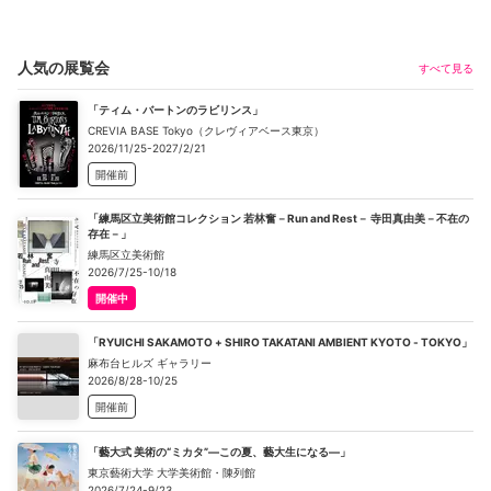
人気の展覧会
すべて見る
「ティム・バートンのラビリンス」
CREVIA BASE Tokyo（クレヴィアベース東京）
2026/11/25-2027/2/21
開催前
「練馬区立美術館コレクション 若林奮－Run and Rest－ 寺田真由美－不在の
存在－」
練馬区立美術館
2026/7/25-10/18
開催中
「RYUICHI SAKAMOTO + SHIRO TAKATANI AMBIENT KYOTO - TOKYO」
麻布台ヒルズ ギャラリー
2026/8/28-10/25
開催前
「藝大式 美術の“ミカタ”―この夏、藝大生になる―」
東京藝術大学 大学美術館・陳列館
2026/7/24-9/23