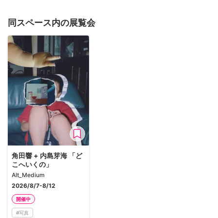
同スペース内の展覧会
角田響 + 内島芽海 「ど
こへいくの」
Alt_Medium
2026/8/7-8/12
開催中
#
写真