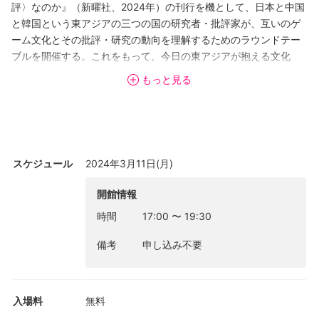
評〉なのか』（新曜社、2024年）の刊行を機として、日本と中国
と韓国という東アジアの三つの国の研究者・批評家が、互いのゲ
ーム文化とその批評・研究の動向を理解するためのラウンドテー
ブルを開催する。これをもって、今日の東アジアが抱える文化
的・社会的・経済的・政治的課題解決に「遊びとゲームの力」で
もっと見る
挑むためのネットワーク構築の第一歩とする予定である。
「現代中国の想像力」をキーワードに文学やマンガ、ゲームを横
断して思考を展開する批評家・文学研究者の楊駿驍、現代美術と
インディゲームカルチャーの媒介者として活躍する評論家／編集
者の中川大地、中国のゲーム研究の第一人者にして、中国と日本
スケジュール
2024年3月11日(月)
のゲーム研究者の橋渡し役をも務める鄧剣、その三名を東京大学
ゲーム研究室（UTGL）の吉田寛（美学芸術学・ゲーム研究）が迎
開館情報
える対話の場であり、オーディエンスからの積極的な問題提起や
時間
17:00
〜
19:30
介入も歓迎したい。
会場: 法文1号館1階115号室
備考
申し込み不要
入場料
無料