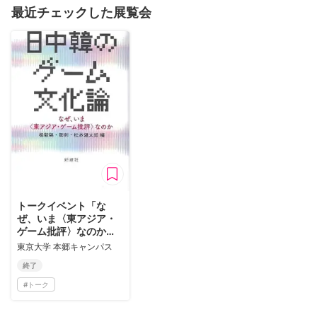
最近チェックした展覧会
トークイベント「な
ぜ、いま〈東アジア・
ゲーム批評〉なのか
──『日中韓のゲーム文
東京大学 本郷キャンパス
化論』（新曜社、2024
終了
年）の刊行を機に」
#
トーク