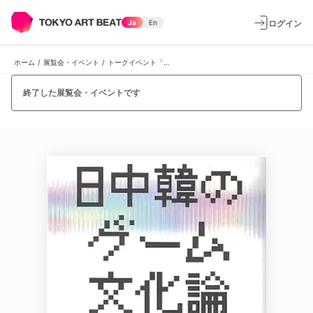
ログイン
Ja
En
ホーム
/
展覧会・イベント
/
トークイベント「なぜ、いま〈東アジア・ゲーム批評〉なのか──『日中韓のゲーム文化論』（新曜社、2024年）の刊行を機に」
終了した展覧会・イベントです