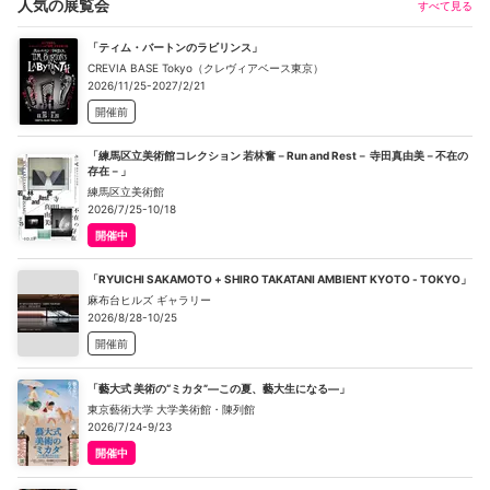
人気の展覧会
すべて見る
「ティム・バートンのラビリンス」
CREVIA BASE Tokyo（クレヴィアベース東京）
2026/11/25-2027/2/21
開催前
「練馬区立美術館コレクション 若林奮－Run and Rest－ 寺田真由美－不在の
存在－」
練馬区立美術館
2026/7/25-10/18
開催中
「RYUICHI SAKAMOTO + SHIRO TAKATANI AMBIENT KYOTO - TOKYO」
麻布台ヒルズ ギャラリー
2026/8/28-10/25
開催前
「藝大式 美術の“ミカタ”―この夏、藝大生になる―」
東京藝術大学 大学美術館・陳列館
2026/7/24-9/23
開催中