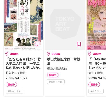
300m
300m
300m
「あなたも目利きに! 竹
横山大観記念館 常設
「『My Bir
久夢二入門 展 ―夢二
展
展 80～
絵の見かた＆楽しみか
した 占い
横山大観記念館
た―」
女雑誌」
竹久夢二美術館
弥生美術館
開催中
2026/7/4-9/27
2026/7/4-9
#
絵画・平面
開催中
開催中
#
絵画・平面
#
イラスト