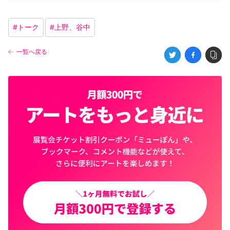
#
トーク
#
上野、谷中
一覧へ戻る