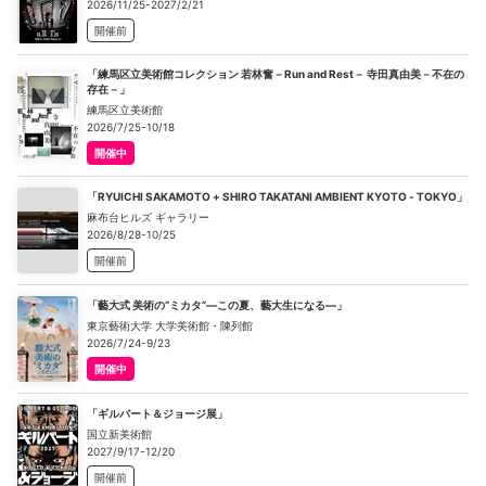
2026/11/25-2027/2/21
開催前
「練馬区立美術館コレクション 若林奮－Run and Rest－ 寺田真由美－不在の
存在－」
練馬区立美術館
2026/7/25-10/18
開催中
「RYUICHI SAKAMOTO + SHIRO TAKATANI AMBIENT KYOTO - TOKYO」
麻布台ヒルズ ギャラリー
2026/8/28-10/25
開催前
「藝大式 美術の“ミカタ”―この夏、藝大生になる―」
東京藝術大学 大学美術館・陳列館
2026/7/24-9/23
開催中
「ギルバート＆ジョージ展」
国立新美術館
2027/9/17-12/20
開催前