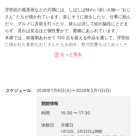
浮世絵の風景画などの片隅には、しばしば味わい深い人物― “おじ
さん” たちが描かれています。楽しそうに旅をしたり、仕事に励ん
だり、グルメに舌鼓を打ったり。彼らは決して絵の脇役にとどま
らず、見れば見るほど個性豊かで、愛嬌にあふれています。
本展では、前後期あわせて 150 点を超える作品を通して、浮世絵
に描かれた多彩なおじさんたちを紹介。歌川広重をはじめとした
作風も時代も異なる絵師たちの作品が一堂に会する、まさに〈お
もっと見る
じさんフェスティバル〉です。おじさんを通して浮世絵の細部を
見つめ直すことで、作品の新たな魅力や絵師たちの意外な個性を
再発見していただけることでしょう。
※本展は中山道広重美術館で好評を博した「浮世絵おじさんフェス
ティバル」展のコンセプトをもとに、新たに構成した展覧会で
スケジュール
2026年1月6日(火)〜2026年3月1日(日)
す。
開館情報
前期 1月6日（火）～2月1日（日）
時間
10:30
〜
17:30
後期 2月5日（木）～3月1日（日）
※前後期で全点展示替え
休館日
月曜日
1月12日、2月23日は開館