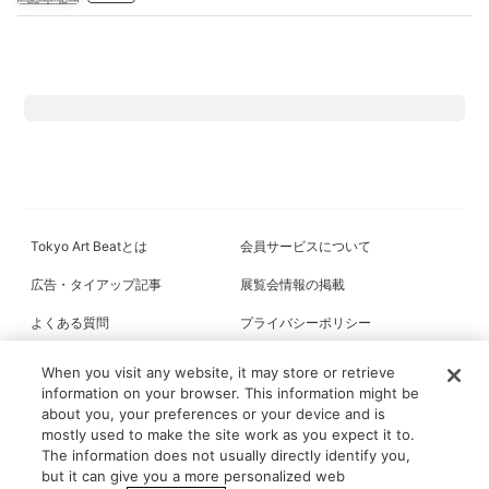
Tokyo Art Beatとは
会員サービスについて
広告・タイアップ記事
展覧会情報の掲載
よくある質問
プライバシーポリシー
利用規約
クッキーの詳細
When you visit any website, it may store or retrieve
information on your browser. This information might be
about you, your preferences or your device and is
mostly used to make the site work as you expect it to.
All content on this site is © its respective owner(s). Tokyo Art Beat (2004-
The information does not usually directly identify you,
2026).
but it can give you a more personalized web