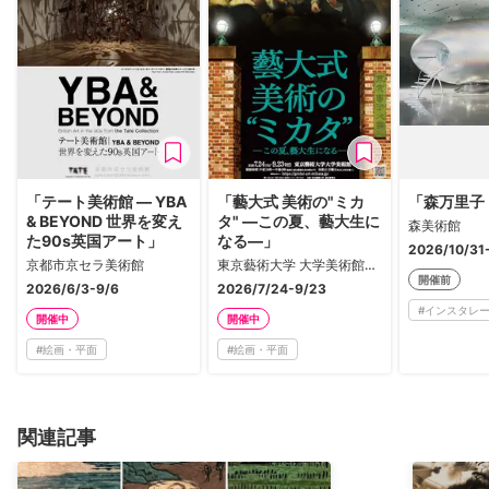
「テート美術館 ― YBA
「藝大式 美術の"ミカ
「森万里子
& BEYOND 世界を変え
タ" ―この夏、藝大生に
森美術館
た90s英国アート」
なる―」
2026/10/31
京都市京セラ美術館
東京藝術大学 大学美術館・陳列館
開催前
2026/6/3-9/6
2026/7/24-9/23
#
インスタレ
開催中
開催中
#
絵画・平面
#
絵画・平面
関連記事