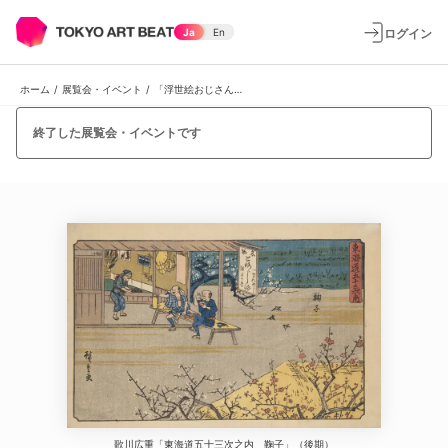
ログイン
Ja
En
ホーム
/
展覧会・イベント
/
「浮世絵おじさんフェスティバル」
終了した展覧会・イベントです
歌川広重「東海道五十三次之内 鞠子」（後期）