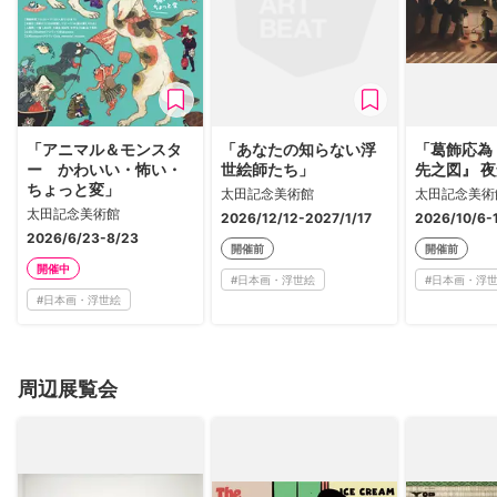
「アニマル＆モンスタ
「あなたの知らない浮
「葛飾応為
ー かわいい・怖い・
世絵師たち」
先之図』 
ちょっと変」
太田記念美術館
太田記念美術
太田記念美術館
2026/12/12-2027/1/17
2026/10/6-
2026/6/23-8/23
開催前
開催前
開催中
#
日本画・浮世絵
#
日本画・浮
#
日本画・浮世絵
周辺展覧会