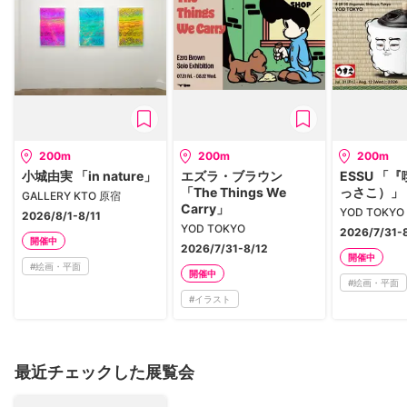
200m
200m
200m
小城由実 「in nature」
エズラ・ブラウン
ESSU 「
「The Things We
っさこ）」
GALLERY KTO 原宿
Carry」
YOD TOKYO
2026/8/1-8/11
YOD TOKYO
2026/7/31-
開催中
2026/7/31-8/12
開催中
#
絵画・平面
開催中
#
絵画・平面
#
イラスト
最近チェックした展覧会