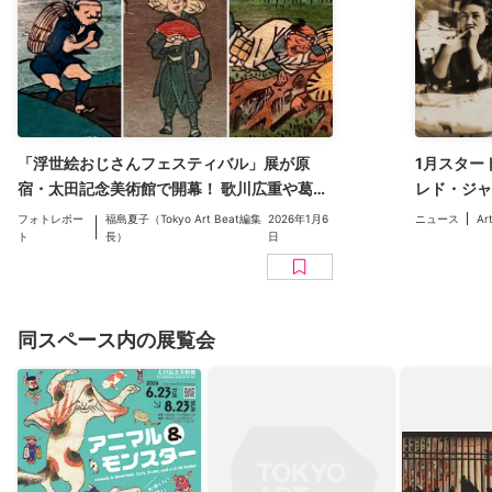
「浮世絵おじさんフェスティバル」展が原
1月スター
宿・太田記念美術館で開幕！ 歌川広重や葛飾
レド・ジャ
北斎らが描いた、あんなおじさんやこんなお
ク展など【
フォトレポー
福島夏子（Tokyo Art Beat編集
2026年1月6
ニュース
Ar
じさんに思わずにっこり
ト
長）
日
同スペース内の展覧会