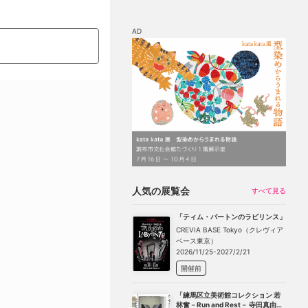
AD
マップ
チケット割引
人気の展覧会
すべて見る
「ティム・バートンのラビリンス」
CREVIA BASE Tokyo（クレヴィア
ベース東京）
2026/11/25-2027/2/21
開催前
「練馬区立美術館コレクション 若
林奮－Run and Rest－ 寺田真由美