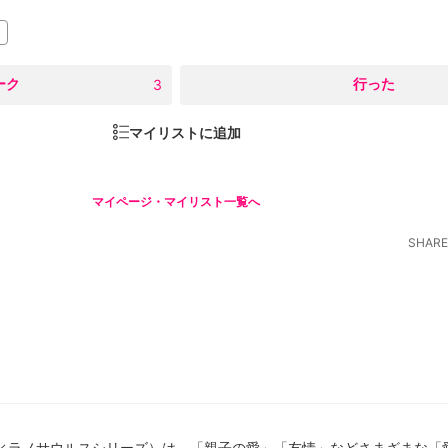
ーク
○
行った
3
マイリストに追加
マイページ・マイリスト一覧へ
SHARE
ィラノサウルスシリーズ）は、「親子の愛」「友情」などさまざまな「