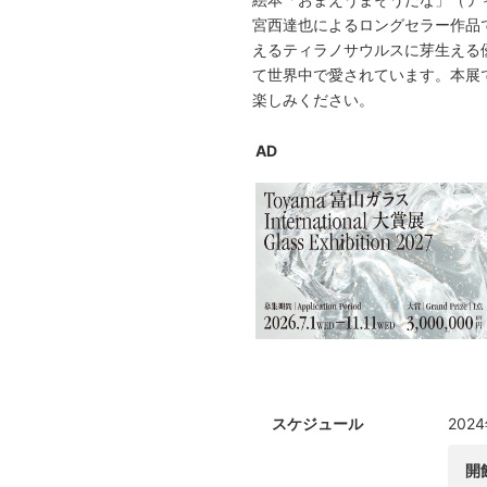
宮西達也によるロングセラー作品で
えるティラノサウルスに芽生える
て世界中で愛されています。本展
楽しみください。
AD
スケジュール
202
開