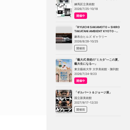
－不在の存在－」
練馬区立美術館
2026/7/25-10/18
開催中
「RYUICHI SAKAMOTO + SHIRO
TAKATANI AMBIENT KYOTO -
TOKYO」
麻布台ヒルズ ギャラリー
2026/8/28-10/25
開催前
「藝大式 美術の“ミカタ”―この夏、
藝大生になる―」
東京藝術大学 大学美術館・陳列館
2026/7/24-9/23
開催中
「ギルバート＆ジョージ展」
国立新美術館
2027/9/17-12/20
開催前