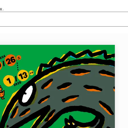
展」
ニュース/記事
展覧会