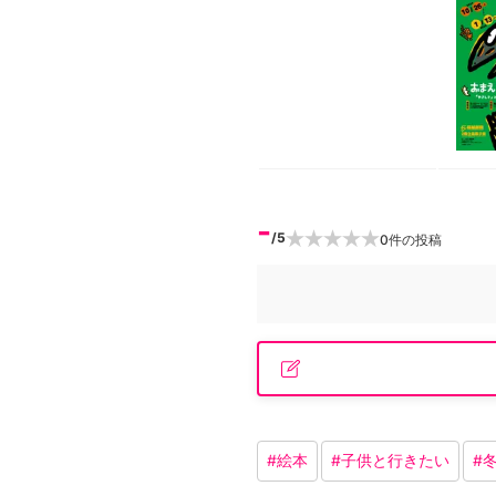
-
/5
0
件の投稿
#
絵本
#
子供と行きたい
#