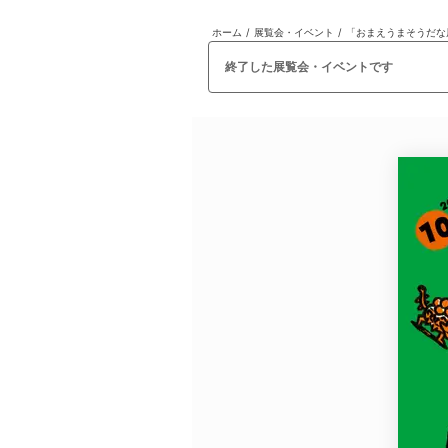
ホーム
/
展覧会・イベント
/
「おまえうまそうだな
日本
English
語
En
Ja
ログイン
終了した展覧会・イベントです
戻る
ホーム
ログイン
Instagram
X
YouTube
Facebook
LINE
メールマガジン
Tokyo Art Beatとは
会員サービスについて