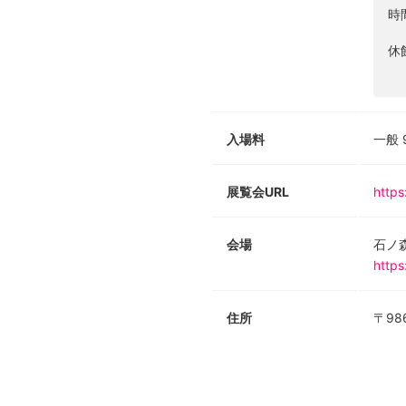
時
休
入場料
一般 
展覧会URL
https
会場
石ノ
http
住所
〒98