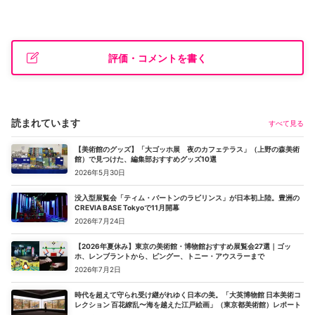
評価・コメントを書く
読まれています
すべて見る
【美術館のグッズ】「大ゴッホ展 夜のカフェテラス」（上野の森美術
館）で見つけた、編集部おすすめグッズ10選
2026年5月30日
没入型展覧会「ティム・バートンのラビリンス」が日本初上陸。豊洲の
CREVIA BASE Tokyoで11月開幕
2026年7月24日
【2026年夏休み】東京の美術館・博物館おすすめ展覧会27選｜ゴッ
ホ、レンブラントから、ピングー、トニー・アウスラーまで
2026年7月2日
時代を超えて守られ受け継がれゆく日本の美。「大英博物館 日本美術コ
レクション 百花繚乱〜海を越えた江戸絵画」（東京都美術館）レポート