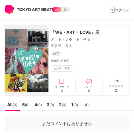
ログイン
Ja
En
「WE・ART・ LOVE」展
アート・ラボ・トーキョー
表参道、青山
終了
休館日
月曜日
#
絵画・平面
-
/5
ブックマーク
行った
(
0
)
0
0
All
5
4
3
2
1
-
(
0
)
(
0
)
(
0
)
(
0
)
(
0
)
(
0
)
(
0
)
まだコメントはありません