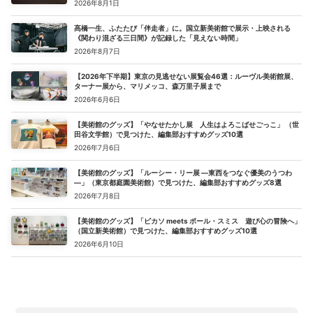
2026年8月1日
髙橋一生、ふたたび「伴走者」に。国立新美術館で展示・上映される
《関わり混ざる三日間》が記録した「見えない時間」
2026年8月7日
【2026年下半期】東京の見逃せない展覧会46選：ルーヴル美術館展、
ターナー展から、マリメッコ、森万里子展まで
2026年6月6日
【美術館のグッズ】「やなせたかし展 人生はよろこばせごっこ」 （世
田谷文学館）で見つけた、編集部おすすめグッズ10選
2026年7月6日
【美術館のグッズ】「ルーシー・リー展 ―東西をつなぐ優美のうつわ
―」（東京都庭園美術館）で見つけた、編集部おすすめグッズ8選
2026年7月8日
【美術館のグッズ】「ピカソ meets ポール・スミス 遊び心の冒険へ」
（国立新美術館）で見つけた、編集部おすすめグッズ10選
2026年6月10日