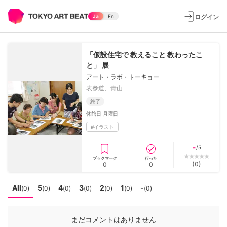
ログイン
Ja
En
「仮設住宅で 教えること 教わったこ
と」 展
アート・ラボ・トーキョー
表参道、青山
終了
休館日
月曜日
#
イラスト
-
/5
ブックマーク
行った
(
0
)
0
0
All
5
4
3
2
1
-
(
0
)
(
0
)
(
0
)
(
0
)
(
0
)
(
0
)
(
0
)
まだコメントはありません