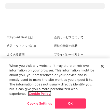
Tokyo Art Beatとは
会員サービスについて
広告・タイアップ記事
展覧会情報の掲載
よくある質問
プライバシーポリシー
利用規約
クッキーの詳細
When you visit any website, it may store or retrieve
information on your browser. This information might be
about you, your preferences or your device and is
mostly used to make the site work as you expect it to.
All content on this site is © its respective owner(s). Tokyo Art Beat (2004-
The information does not usually directly identify you,
2026).
but it can give you a more personalized web
experience.
Cookie Policy
Cookie Settings
OK
戻る
ホーム
ニュース/記事
展覧会
マップ
チケット割引