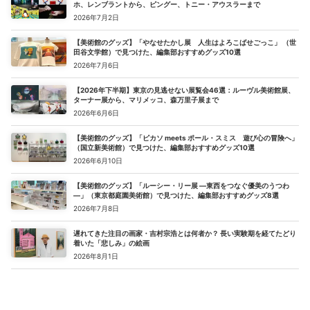
ホ、レンブラントから、ピングー、トニー・アウスラーまで
2026年7月2日
【美術館のグッズ】「やなせたかし展 人生はよろこばせごっこ」 （世
田谷文学館）で見つけた、編集部おすすめグッズ10選
2026年7月6日
【2026年下半期】東京の見逃せない展覧会46選：ルーヴル美術館展、
ターナー展から、マリメッコ、森万里子展まで
2026年6月6日
【美術館のグッズ】「ピカソ meets ポール・スミス 遊び心の冒険へ」
（国立新美術館）で見つけた、編集部おすすめグッズ10選
2026年6月10日
【美術館のグッズ】「ルーシー・リー展 ―東西をつなぐ優美のうつわ
―」（東京都庭園美術館）で見つけた、編集部おすすめグッズ8選
2026年7月8日
遅れてきた注目の画家・吉村宗浩とは何者か？ 長い実験期を経てたどり
着いた「悲しみ」の絵画
2026年8月1日