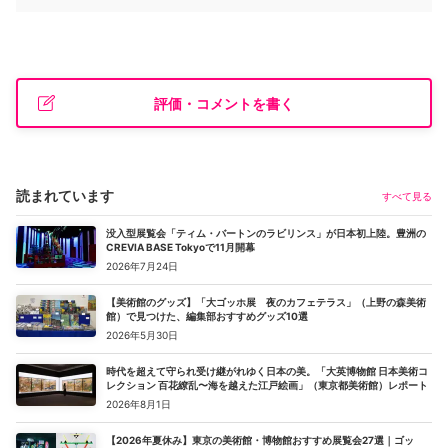
評価・コメントを書く
読まれています
すべて見る
没入型展覧会「ティム・バートンのラビリンス」が日本初上陸。豊洲の
CREVIA BASE Tokyoで11月開幕
2026年7月24日
【美術館のグッズ】「大ゴッホ展 夜のカフェテラス」（上野の森美術
館）で見つけた、編集部おすすめグッズ10選
2026年5月30日
時代を超えて守られ受け継がれゆく日本の美。「大英博物館 日本美術コ
レクション 百花繚乱〜海を越えた江戸絵画」（東京都美術館）レポート
2026年8月1日
【2026年夏休み】東京の美術館・博物館おすすめ展覧会27選｜ゴッ