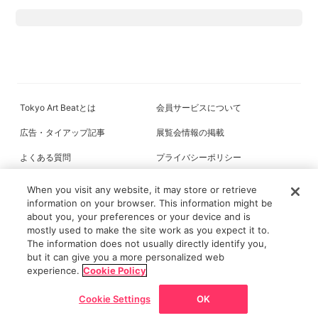
Tokyo Art Beatとは
会員サービスについて
広告・タイアップ記事
展覧会情報の掲載
よくある質問
プライバシーポリシー
利用規約
クッキーの詳細
When you visit any website, it may store or retrieve
information on your browser. This information might be
about you, your preferences or your device and is
mostly used to make the site work as you expect it to.
All content on this site is © its respective owner(s). Tokyo Art Beat (2004-
The information does not usually directly identify you,
2026).
but it can give you a more personalized web
experience.
Cookie Policy
Cookie Settings
OK
戻る
ホーム
ニュース/記事
展覧会
マップ
チケット割引