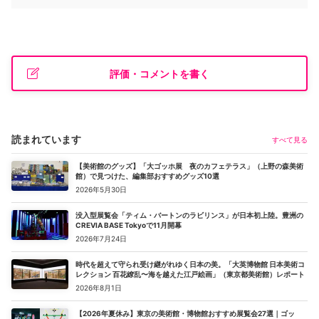
評価・コメントを書く
読まれています
すべて見る
【美術館のグッズ】「大ゴッホ展 夜のカフェテラス」（上野の森美術
館）で見つけた、編集部おすすめグッズ10選
2026年5月30日
没入型展覧会「ティム・バートンのラビリンス」が日本初上陸。豊洲の
CREVIA BASE Tokyoで11月開幕
2026年7月24日
時代を超えて守られ受け継がれゆく日本の美。「大英博物館 日本美術コ
レクション 百花繚乱〜海を越えた江戸絵画」（東京都美術館）レポート
2026年8月1日
【2026年夏休み】東京の美術館・博物館おすすめ展覧会27選｜ゴッ