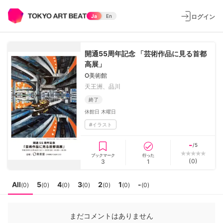
ログイン
Ja
En
開通55周年記念 「芸術作品に見る首都
高展」
O美術館
天王洲、品川
終了
休館日
木曜日
#
イラスト
-
/5
ブックマーク
行った
(
0
)
3
1
All
5
4
3
2
1
-
(
0
)
(
0
)
(
0
)
(
0
)
(
0
)
(
0
)
(
0
)
まだコメントはありません