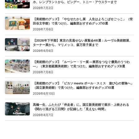
ホ、レンブラントから、ピングー、トニー・アウスラーまで
2026年7月2日
【美術館のグッズ】「やなせたかし展 人生はよろこばせごっこ」 （世
田谷文学館）で見つけた、編集部おすすめグッズ10選
2026年7月6日
【2026年下半期】東京の見逃せない展覧会46選：ルーヴル美術館展、
ターナー展から、マリメッコ、森万里子展まで
2026年6月6日
【美術館のグッズ】「ルーシー・リー展 ―東西をつなぐ優美のうつわ
―」（東京都庭園美術館）で見つけた、編集部おすすめグッズ8選
2026年7月8日
【美術館のグッズ】「ピカソ meets ポール・スミス 遊び心の冒険へ」
（国立新美術館）で見つけた、編集部おすすめグッズ10選
2026年6月10日
髙橋一生、ふたたび「伴走者」に。国立新美術館で展示・上映される
《関わり混ざる三日間》が記録した「見えない時間」
2026年8月7日