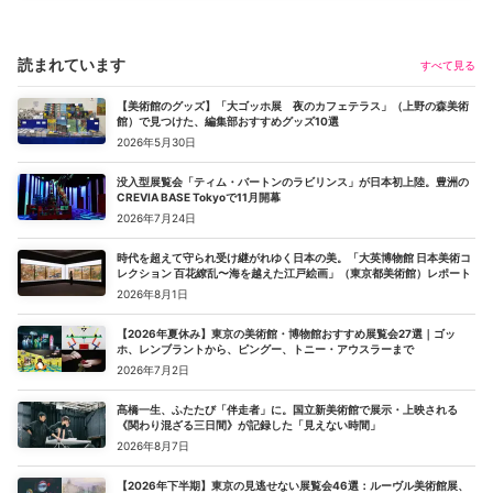
読まれています
すべて見る
【美術館のグッズ】「大ゴッホ展 夜のカフェテラス」（上野の森美術
館）で見つけた、編集部おすすめグッズ10選
2026年5月30日
没入型展覧会「ティム・バートンのラビリンス」が日本初上陸。豊洲の
CREVIA BASE Tokyoで11月開幕
2026年7月24日
時代を超えて守られ受け継がれゆく日本の美。「大英博物館 日本美術コ
レクション 百花繚乱〜海を越えた江戸絵画」（東京都美術館）レポート
2026年8月1日
【2026年夏休み】東京の美術館・博物館おすすめ展覧会27選｜ゴッ
ホ、レンブラントから、ピングー、トニー・アウスラーまで
2026年7月2日
髙橋一生、ふたたび「伴走者」に。国立新美術館で展示・上映される
《関わり混ざる三日間》が記録した「見えない時間」
2026年8月7日
【2026年下半期】東京の見逃せない展覧会46選：ルーヴル美術館展、