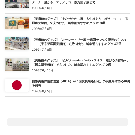
ターナー展から、マリメッコ、森万里子展まで
2026年6月6日
【美術館のグッズ】「やなせたかし展 人生はよろこばせごっこ」 （世
田谷文学館）で見つけた、編集部おすすめグッズ10選
2026年7月6日
【美術館のグッズ】「ルーシー・リー展 ―東西をつなぐ優美のうつわ
―」（東京都庭園美術館）で見つけた、編集部おすすめグッズ8選
2026年7月8日
【美術館のグッズ】「ピカソ meets ポール・スミス 遊び心の冒険へ」
（国立新美術館）で見つけた、編集部おすすめグッズ10選
2026年6月10日
国際美術評論家連盟（AICA）が「国旗損壊処罰法」の廃止を求める声明
を発表
2026年8月5日